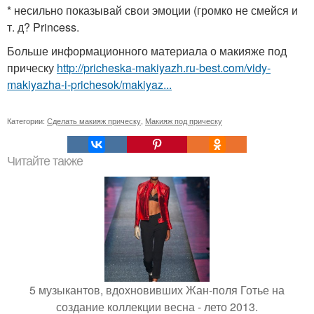
* несильно показывай свои эмоции (громко не смейся и
т. д? Princess.
Больше информационного материала о макияже под
прическу
http://pricheska-makiyazh.ru-best.com/vidy-
makiyazha-i-prichesok/makiyaz...
Категории:
Сделать макияж прическу
,
Макияж под прическу
Читайте также
5 музыкантов, вдохновивших Жан-поля Готье на
создание коллекции весна - лето 2013.