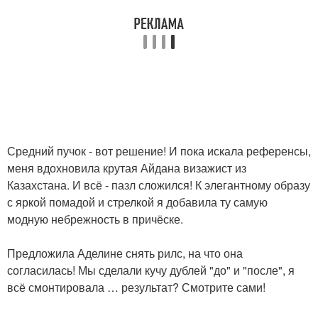
Средний пучок - вот решение! И пока искала референсы,
меня вдохновила крутая Айдана визажист из
Казахстана. И всё - пазл сложился! К элегантному образу
с яркой помадой и стрелкой я добавила ту самую
модную небрежность в причёске.
Предложила Аделине снять рилс, на что она
согласилась! Мы сделали кучу дублей "до" и "после", я
всё смонтировала … результат? Смотрите сами!