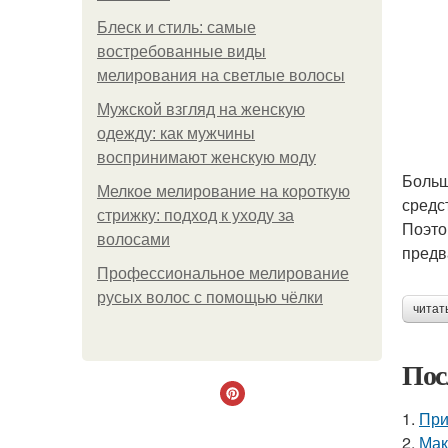
Блеск и стиль: самые
востребованные виды
мелирования на светлые волосы
Мужской взгляд на женскую
одежду: как мужчины
воспринимают женскую моду
Больш
Мелкое мелирование на короткую
средс
стрижку: подход к уходу за
Поэто
волосами
предв
Профессиональное мелирование
русых волос с помощью чёлки
читат
Пос
1.
При
2.
Мак