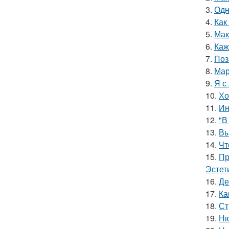
3.
Одн
4.
Как
5.
Мак
6.
Каж
7.
Поз
8.
Мар
9.
Я с
10.
Хо
11.
Ин
12.
"В
13.
Вы
14.
Чт
15.
Пр
Эстет
16.
Де
17.
Ка
18.
Ст
19.
Ню