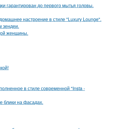
дки гарантирован до первого мытья головы.
омашнее настроение в стиле "Luxury Lounge".
м зендеи.
дой женщины.
кой!
олненное в стиле современной "Insta -
е блики на фасадах.