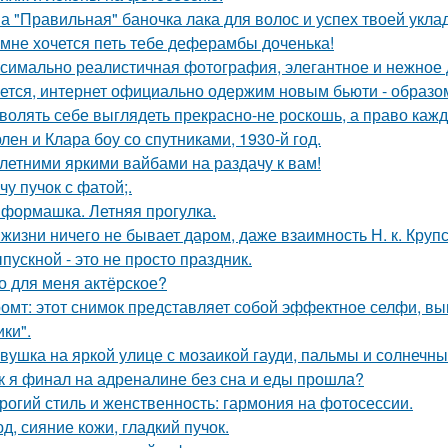
а "Правильная" баночка лака для волос и успех твоей укла
 мне хочется петь тебе деферамбы доченька!
симально реалистичная фотография, элегантное и нежное д
ется, интернет официально одержим новым бьюти - образо
волять себе выглядеть прекрасно-не роскошь, а право каж
лен и Клара боу со спутниками, 1930-й год.
 летними яркими вайбами на раздачу к вам!
чу пучок с фатой;.
формашка. Летняя прогулка.
 жизни ничего не бывает даром, даже взаимность Н. к. Крупс
пускной - это не просто праздник.
о для меня актёрское?
омт: этот снимок представляет собой эффектное селфи, вып
ики".
вушка на яркой улице с мозаикой гауди, пальмы и солнечны
к я финал на адреналине без сна и еды прошла?
рогий стиль и женственность: гармония на фотосессии.
д, сияние кожи, гладкий пучок.