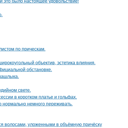
и это было настоящее удовольствие!
о.
листом по прическам.
широкоугольный объектив, эстетика влияния.
официальной обстановке.
шашлыка.
удийном свете.
ессии в коротком платье и гольфах.
это нормально немного переживать.
я волосами, уложенными в объёмную причёску