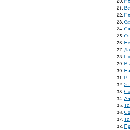
20.
Не
21.
Ве
22.
Пр
23.
Ge
24.
Св
25.
От
26.
Не
27.
Да
28.
По
29.
Вы
30.
На
31.
В 
32.
Эт
33.
Со
34.
Ал
35.
То
36.
Со
37.
То
38.
Пр