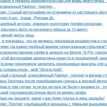
давно я провела нейрофотосессию для мамы моего мужа - 
ртикальный Fashion - портрет, .
омт. Создай фотографию не отличимую от настоящего фот
mini-3-pro - Image - Preview-2k.
адебный аутсорс: доверьте подготовку профессионалам.
 обычного фото до весеннего образа за 10 минут.
 меняй черты лица.
, я признаюсь, что не являюсь трендовым визажистом и сти
чему так важен пробный макияж перед важным событием?
сококачественное селфи в зеркало на Iphone 15 Pro, сверх
 этой фотографии запечатлена невеста в праздничной, не
Госдуме предложили запретить одноразовые мангалы для 
а головка куклы - мой "Долгострой".
здай стильный, атмосферный Fashion - портрет в мягком ст
ина Загитова после преображения снялась в дерзкой фотос
лько в том случае, если вы ни разу не были у визажиста - 
здай ультрареалистичное фото по моему селфи.
лько вы решаете, какое у вас будет платье в день свадьбы!
омт. Портрет улыбающейся женщины с тёмными вьющимис