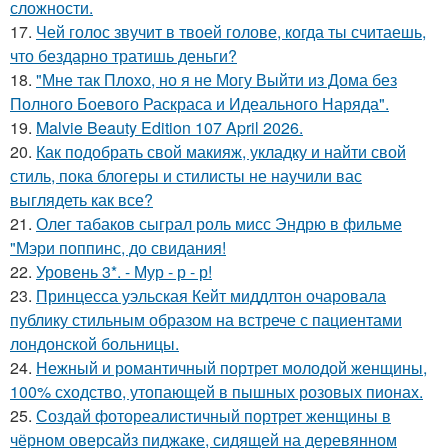
сложности.
17.
Чей голос звучит в твоей голове, когда ты считаешь,
что бездарно тратишь деньги?
18.
"Мне так Плохо, но я не Могу Выйти из Дома без
Полного Боевого Раскраса и Идеального Наряда".
19.
Malvie Beauty Edition 107 April 2026.
20.
Как подобрать свой макияж, укладку и найти свой
стиль, пока блогеры и стилисты не научили вас
выглядеть как все?
21.
Олег табаков сыграл роль мисс Эндрю в фильме
"Мэри поппинс, до свидания!
22.
Уровень 3*. - Мур - р - р!
23.
Принцесса уэльская Кейт миддлтон очаровала
публику стильным образом на встрече с пациентами
лондонской больницы.
24.
Нежный и романтичный портрет молодой женщины,
100% сходство, утопающей в пышных розовых пионах.
25.
Создай фотореалистичный портрет женщины в
чёрном оверсайз пиджаке, сидящей на деревянном