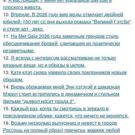
плоского живота.
10.
Втренде. В 2026 году мир моды отмечает двойной
юбилей: 100 лет со дня выхода романа "Великий Гэтсби"
и стиля арт - деко.
11.
На Met Gala 2026 года заметным трендом стало
обесцвечивание бровей, сделавшее их практически
незаметными.
12.
Я всегда с интересом рассматриваю не только
вязаные вещи, но и образы в целом.
13.
Катя клэп снова удивила своих поклонников новым
образом.
14.
Вновь обожаемая мной Энн хэтэуэй и шикарная
Мэрил стрип встретились в динамичном и стильном
фильме "дьявол носит прада 2".
15.
Каждый раз, когда ты смотришь в зеркало в
повседневном облике, кажется, что ничего не меняется.
16.
Возьму несколько выпускниц и невест в городе
Россошь на полный образ) прическа, макияж любой