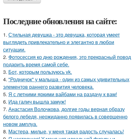
Последние обновления на сайте:
1.
Стильная девушка - это девушка, которая умеет
выглядеть привлекательно и элегантно в любои
ситуации.
2.
Фотосессия ко дню рождения, это прекрасный повод
подарить время самой себе.
3.
Бот, которым пользуюсь vk.
4.
"Родничок" у малыша - один из самых удивительных
элементов раннего развития человека.
5.
Я с летними яркими вайбами на раздачу к вам!
6.
Ида галич вышла замуж!
7.
Анастасия Волочкова, долгие годы верная образу
белого лебедя, неожиданно появилась в совершенно
новом амплуа.
8.
Мастера, милые, у меня такая радость случалась!
9.
Я настоящая! У меня нет идеальной фигуры и