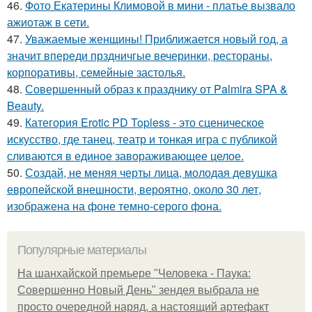
46.
Фото Екатерины Климовой в мини - платье вызвало
ажиотаж в сети.
47.
Уважаемые женщины! Приближается новый год, а
значит впереди прздничгые вечеринки, рестораны,
корпоративы, семейные застолья.
48.
Совершенный образ к празднику от Palmira SPA &
Beauty.
49.
Категория Erotic PD Topless - это сценическое
искусство, где танец, театр и тонкая игра с публикой
сливаются в единое завораживающее целое.
50.
Создай, не меняя черты лица, молодая девушка
европейской внешности, вероятно, около 30 лет,
изображена на фоне темно-серого фона.
Популярные материалы
На шанхайской премьере "Человека - Паука:
Совершенно Новый День" зендея выбрала не
просто очередной наряд, а настоящий артефакт