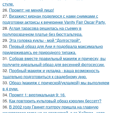
стуле.
26.
Промпт: не меняй лицо!
27.
Визажист кирнан поделиося с нами снимками с
подготовки актрисы к вечеринке Vanity Fair Oscar Party.
28.
Аглая тарасова решилась на съемку в
полупрозрачном платье без бюстгальтера.
29.
Эта головка куклы - мой "Долгострой".
30.
Первый образ для Ани я подобрала максимально
придерживаясь ее природного типажа.
31.
Собрав вместе правильный макияж и прическу, вы
получите идеальный образ для весенней фотосессии.
32.
Пробный макияж и укладка - ваша возможность
тщательно подготовиться к свадебному дню.
33.
Образ (макияж с прической/укладкой) мы выполняем
в 4 руки.
34.
Промпт 1: вертикальная 9: 16.
35.
Как повторить культовый образ кэролин бессетт?
36.
В 2002 году Гвинет пэлтроу пришла на главную
кинопремию мира не за статуэткой, а за Хайпом - хотя