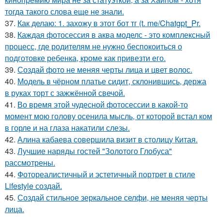
тогда такого слова еще не знали.
37.
Как делаю: 1. захожу в этот бот тг (t. me/Chatgpt_Pr.
38.
Каждая фотосессия в аква моделс - это комплексный
процесс, где родителям не нужно беспокоиться о
подготовке ребенка, кроме как привезти его.
39.
Создай фото не меняя черты лица и цвет волос.
40.
Модель в чёрном платье сидит, склонившись, держа
в руках торт с зажжённой свечой.
41.
Во время этой чудесной фотосессии в какой-то
момент мою голову осенила мысль, от которой встал ком
в горле и на глаза накатили слезы.
42.
Алина кабаева совершила визит в столицу Китая.
43.
Лучшие наряды гостей "Золотого Глобуса"
рассмотрены.
44.
Фотореалистичный и эстетичный портрет в стиле
Lifestyle создай.
45.
Создай стильное зеркальное селфи, не меняя черты
лица.