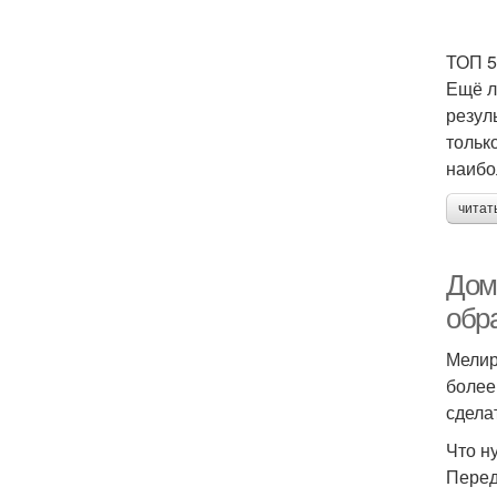
ТОП 5
Ещё л
резул
тольк
наибо
читат
Дом
обр
Мелир
более
сдела
Что н
Перед