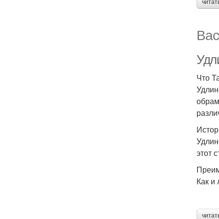
читат
Вас
Удл
Что Т
Удлин
обрам
разли
Истор
Удлин
этот 
Преим
Как и
читат