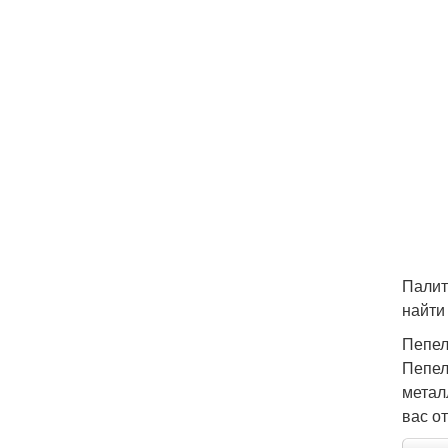
Палит
найти
Пепел
Пепел
метал
вас о