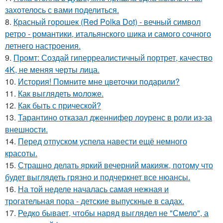
захотелось с вами поделиться.
8.
Красный горошек (Red Polka Dot) - вечный символ
ретро - романтики, итальянского шика и самого сочного
летнего настроения.
9.
Промт: Создай гиперреалистичный портрет, качество
4K, не меняя черты лица.
10.
История! Помните мне цветочки подарили?
11.
Как выглядеть моложе.
12.
Как быть с прической?
13.
Тарантино отказал дженнифер лоуренс в роли из-за
внешности.
14.
Перед отпуском успела навести ещё немного
красоты.
15.
Страшно делать яркий вечерний макияж, потому что
будет выглядеть грязно и подчеркнет все нюансы.
16.
На той неделе началась самая нежная и
трогательная пора - детские выпускные в садах.
17.
Редко бывает, чтобы наряд выглядел не "Смело", а