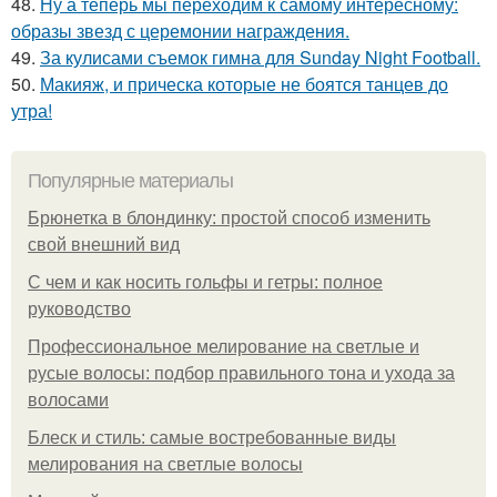
48.
Ну а теперь мы переходим к самому интересному:
образы звезд с церемонии награждения.
49.
За кулисами съемок гимна для Sunday Night Football.
50.
Макияж, и прическа которые не боятся танцев до
утра!
Популярные материалы
Брюнетка в блондинку: простой способ изменить
свой внешний вид
С чем и как носить гольфы и гетры: полное
руководство
Профессиональное мелирование на светлые и
русые волосы: подбор правильного тона и ухода за
волосами
Блеск и стиль: самые востребованные виды
мелирования на светлые волосы