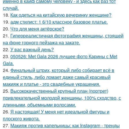
именно в кайф самому человеку - и здесь как раз тот
случай.
18.
Как одеться на китайскую вечеринку женщине?
19.
адм стилист: 1 6/10 классное базовое платье.
20.
Что для меня актёрское?
21.
Гиперреалистичная фотография женщины, стоящей
на фоне горного пейзажа на закате.
22.
У вас важный день?
23.
050526: Met Gala 2026 лучшее фото Карины с Met
Gala.
24.
Финальный штрих, который либо собирает всё в
единый стиль, либо ломает даже самый красивый
макияж и платье - это свадебные украшения.
25.
Высококачественный крупный план (портрет)
привлекательной молодой женщины, 100% сходство, с
длинными, объемными волосами.
26.
Я настоящая! У меня нет идеальной фигуры и
плоского живота.
27.
Макияж против капельницы: как Instagram - тренды