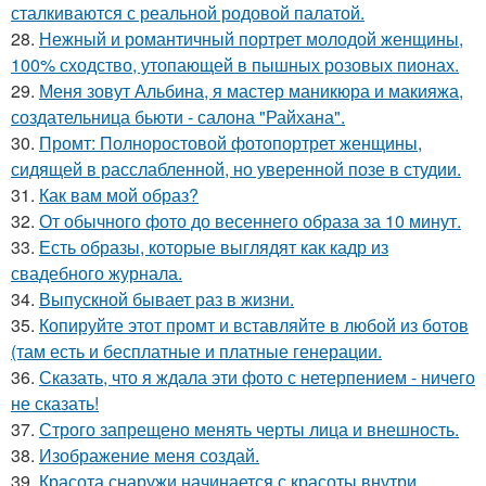
сталкиваются с реальной родовой палатой.
28.
Нежный и романтичный портрет молодой женщины,
100% сходство, утопающей в пышных розовых пионах.
29.
Меня зовут Альбина, я мастер маникюра и макияжа,
создательница бьюти - салона "Райхана".
30.
Промт: Полноростовой фотопортрет женщины,
сидящей в расслабленной, но уверенной позе в студии.
31.
Как вам мой образ?
32.
От обычного фото до весеннего образа за 10 минут.
33.
Есть образы, которые выглядят как кадр из
свадебного журнала.
34.
Выпускной бывает раз в жизни.
35.
Копируйте этот промт и вставляйте в любой из ботов
(там есть и бесплатные и платные генерации.
36.
Сказать, что я ждала эти фото с нетерпением - ничего
не сказать!
37.
Строго запрещено менять черты лица и внешность.
38.
Изображение меня создай.
39.
Красота снаружи начинается с красоты внутри.