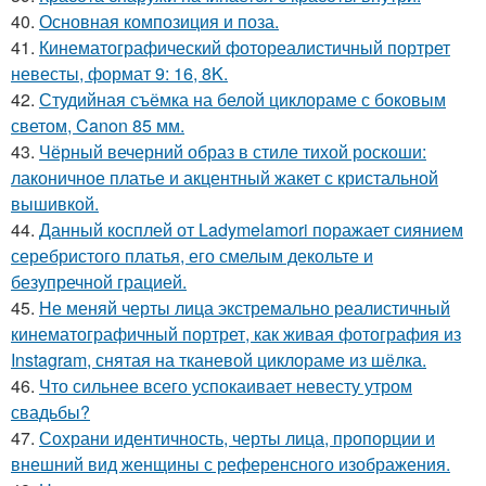
40.
Основная композиция и поза.
41.
Кинематографический фотореалистичный портрет
невесты, формат 9: 16, 8K.
42.
Студийная съёмка на белой циклораме с боковым
светом, Canon 85 мм.
43.
Чёрный вечерний образ в стиле тихой роскоши:
лаконичное платье и акцентный жакет с кристальной
вышивкой.
44.
Данный косплей от Ladymelamori поражает сиянием
серебристого платья, его смелым декольте и
безупречной грацией.
45.
Не меняй черты лица экстремально реалистичный
кинематографичный портрет, как живая фотография из
Instagram, снятая на тканевой циклораме из шёлка.
46.
Что сильнее всего успокаивает невесту утром
свадьбы?
47.
Сохрани идентичность, черты лица, пропорции и
внешний вид женщины с референсного изображения.