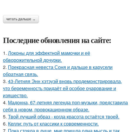
читать дальше →
Последние обновления на сайте:
1.
Локоны для эффектной мамочки и её
обворожительной дочурки.
2.
Прекрасная невеста Соня и дальше в карусели
обратная связь.
3.
43-Летняя Энн хэтэуэй вновь продемонстрировала,
что беременность придаёт ей особое очарование и
изящество.
4.
Мадонна, 67-летняя легенда поп-музыки, представила
себя в новом, провокационном образе.
5.
Твой лучший образ - когда красота остаётся твоей.
6.
Келли: путь от классики к современности.
7.
Пока стояла в душе, мне пришла одна мысль и так