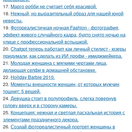
17.
Марго робби не считает себя красивой.
18.
Нежный, но выразительный образ для нашей юной
невесты.
19.
Фотореалистичная ночная Fashion - фотография,
эффект живого случайного кадра, будто снято ночью на
улице с профессиональной вспышкой.
20.
Chatgpt теперь работает как личный стилист - юзеры
придумали, как сделать из ИИ профи - имиджмейкера.
21.
Молодая женщина с мягкими чертами лица,
делающая селфи в домашней обстановке.
22.
Holiday Barbie 2010.
23.
Моменты внешности женщин, от которых мужчин
тошнит: 5 вещей.
24.
Девушка стоит в полупрофиль, слегка повернув
голову вверх и в сторону камеры.
25.
Концепция: нежная и светлая пасхальная история с
элементами праздничного декора.
26.
Создай фотореалистичный портрет женщины в