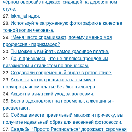
чёрном оверсайз пиджаке, сидящей на деревянном
стуле.
27.
Iskra_ai идея.
28.
Используйте загруженную фотографию в качестве
точной копии человека.
29.
"Меня часто спрашивают, почему именно моя
профессия - парикмахер?
30.
Ты можешь выбрать самое красивое платье.
31.
Да, я признаюсь, что не являюсь трендовым
визажистом и стилистом по прическам.
32.
Создавали современный образ в ретро стиле.
33.
Аглая тарасова решилась на съемку в
полупрозрачном платье без бюстгальтера.
34.
Акция на азиатский уход за волосами.
35.
Весна вдохновляет на перемены, а женщины -
расцветают.
36.
Собрав вместе правильный макияж и прическу, вы
получите идеальный образ для весенней фотосессии.
37.
Свадьбы "Просто Расписаться" дорожают: скромная