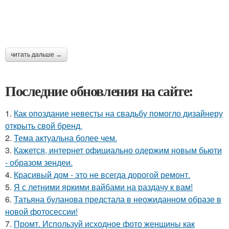
читать дальше →
Последние обновления на сайте:
1.
Как опоздание невесты на свадьбу помогло дизайнеру
открыть свой бренд.
2.
Тема актуальна более чем.
3.
Кажется, интернет официально одержим новым бьюти
- образом зендеи.
4.
Красивый дом - это не всегда дорогой ремонт.
5.
Я с летними яркими вайбами на раздачу к вам!
6.
Татьяна буланова предстала в неожиданном образе в
новой фотосессии!
7.
Промт. Используй исходное фото женщины как