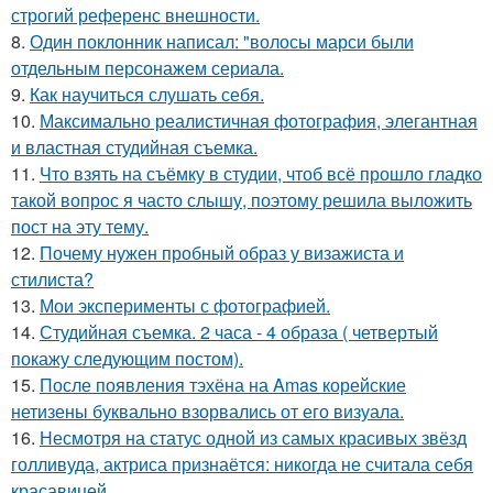
строгий референс внешности.
8.
Один поклонник написал: "волосы марси были
отдельным персонажем сериала.
9.
Как научиться слушать себя.
10.
Максимально реалистичная фотография, элегантная
и властная студийная съемка.
11.
Что взять на съёмку в студии, чтоб всё прошло гладко
такой вопрос я часто слышу, поэтому решила выложить
пост на эту тему.
12.
Почему нужен пробный образ у визажиста и
стилиста?
13.
Мои эксперименты с фотографией.
14.
Студийная съемка. 2 часа - 4 образа ( четвертый
покажу следующим постом).
15.
После появления тэхёна на Amas корейские
нетизены буквально взорвались от его визуала.
16.
Несмотря на статус одной из самых красивых звёзд
голливуда, актриса признаётся: никогда не считала себя
красавицей.