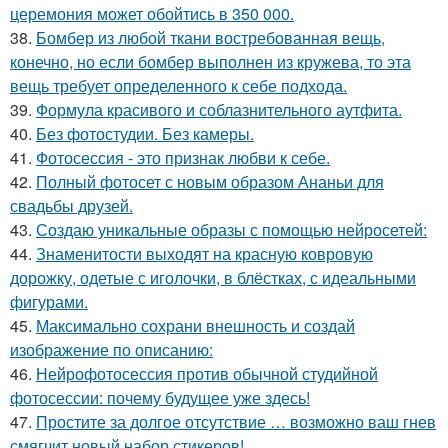
церемония может обойтись в 350 000.
38.
Бомбер из любой ткани востребованная вещь,
конечно, но если бомбер выполнен из кружева, то эта
вещь требует определенного к себе подхода.
39.
Формула красивого и соблазнительного аутфита.
40.
Без фотостудии. Без камеры.
41.
Фотосессия - это признак любви к себе.
42.
Полный фотосет с новым образом Ананьи для
свадьбы друзей.
43.
Создаю уникальные образы с помощью нейросетей:
44.
Знаменитости выходят на красную ковровую
дорожку, одетые с иголочки, в блёстках, с идеальными
фигурами.
45.
Максимально сохрани внешность и создай
изображение по описанию:
46.
Нейрофотосессия против обычной студийной
фотосессии: почему будущее уже здесь!
47.
Простите за долгое отсутствие … возможно ваш гнев
смягчит новый набор стикеров!