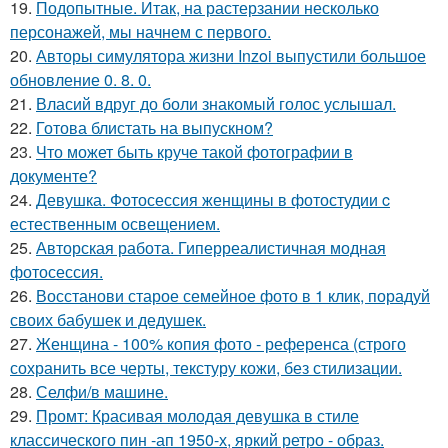
19.
Подопытные. Итак, на растерзании несколько
персонажей, мы начнем с первого.
20.
Авторы симулятора жизни Inzoi выпустили большое
обновление 0. 8. 0.
21.
Власий вдруг до боли знакомый голос услышал.
22.
Готова блистать на выпускном?
23.
Что может быть круче такой фотографии в
документе?
24.
Девушка. Фотосессия женщины в фотостудии c
естественным освещением.
25.
Авторская работа. Гиперреалистичная модная
фотосессия.
26.
Восстанови старое семейное фото в 1 клик, порадуй
своих бабушек и дедушек.
27.
Женщина - 100% копия фото - референса (строго
сохранить все черты, текстуру кожи, без стилизации.
28.
Селфи/в машине.
29.
Промт: Красивая молодая девушка в стиле
классического пин -ап 1950-х, яркий ретро - образ.