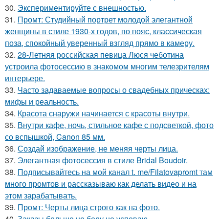
30.
Экспериментируйте с внешностью.
31.
Промт: Студийный портрет молодой элегантной
женщины в стиле 1930-х годов, по пояс, классическая
поза, спокойный уверенный взгляд прямо в камеру.
32.
28-Летняя российская певица Люся чеботина
устроила фотосессию в знакомом многим телезрителям
интерьере.
33.
Часто задаваемые вопросы о свадебных прическах:
мифы и реальность.
34.
Красота снаружи начинается с красоты внутри.
35.
Внутри кафе, ночь, стильное кафе с подсветкой, фото
со вспышкой, Canon 85 мм.
36.
Создай изображение, не меняя черты лица.
37.
Элегантная фотосессия в стиле Bridal Boudoir.
38.
Подписывайтесь на мой канал t. me/Filatovapromt там
много промтов и рассказываю как делать видео и на
этом зарабатывать.
39.
Промт: Черты лица строго как на фото.
40.
Заказы больше не беру не успеваю.