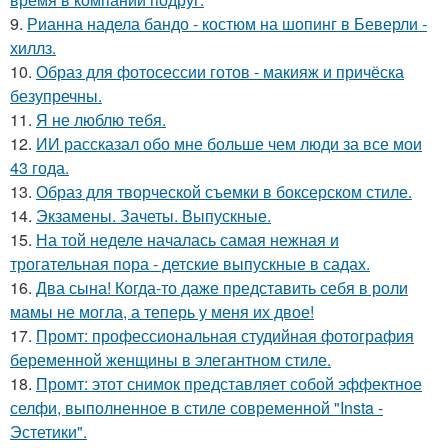
9.
Рианна надела бандо - костюм на шопинг в Беверли -
хиллз.
10.
Образ для фотосессии готов - макияж и причёска
безупречны.
11.
Я не люблю тебя.
12.
ИИ рассказал обо мне больше чем люди за все мои
43 года.
13.
Образ для творческой съемки в боксерском стиле.
14.
Экзамены. Зачеты. Выпускные.
15.
На той неделе началась самая нежная и
трогательная пора - детские выпускные в садах.
16.
Два сына! Когда-то даже представить себя в роли
мамы не могла, а теперь у меня их двое!
17.
Промт: профессиональная студийная фотография
беременной женщины в элегантном стиле.
18.
Промт: этот снимок представляет собой эффектное
селфи, выполненное в стиле современной "Insta -
Эстетики".