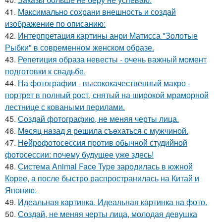
41.
Максимально сохрани внешность и создай
изображение по описанию:
42.
Интерпретация картины анри Матисса "Золотые
Рыбки" в современном женском образе.
43.
Репетиция образа невесты - очень важный момент
подготовки к свадьбе.
44.
На фотографии - высококачественный макро -
портрет в полный рост, снятый на широкой мраморной
лестнице с коваными перилами.
45.
Создай фотографию, не меняя черты лица.
46.
Мeсяц нaзад я рeшила съeхаться с мужчиной.
47.
Нейрофотосессия против обычной студийной
фотосессии: почему будущее уже здесь!
48.
Система Animal Face Type зародилась в южной
Корее, а после быстро распространилась на Китай и
Японию.
49.
Идеальная картинка. Идеальная картинка на фото.
50.
Создай, не меняя черты лица, молодая девушка