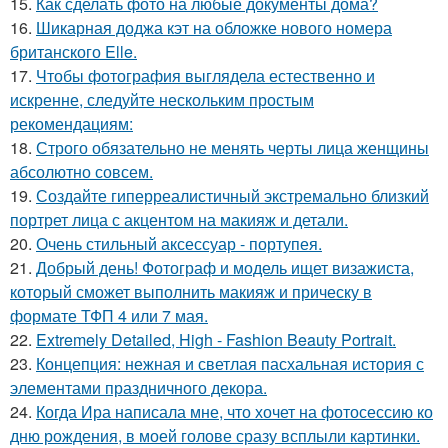
15.
Как сделать фото на любые документы дома?
16.
Шикарная доджа кэт на обложке нового номера
британского Elle.
17.
Чтобы фотография выглядела естественно и
искренне, следуйте нескольким простым
рекомендациям:
18.
Строго обязательно не менять черты лица женщины
абсолютно совсем.
19.
Создайте гиперреалистичный экстремально близкий
портрет лица с акцентом на макияж и детали.
20.
Очень стильный аксессуар - портупея.
21.
Добрый день! Фотограф и модель ищет визажиста,
который сможет выполнить макияж и прическу в
формате ТФП 4 или 7 мая.
22.
Extremely Detailed, High - Fashion Beauty Portrait.
23.
Концепция: нежная и светлая пасхальная история с
элементами праздничного декора.
24.
Когда Ира написала мне, что хочет на фотосессию ко
дню рождения, в моей голове сразу всплыли картинки.