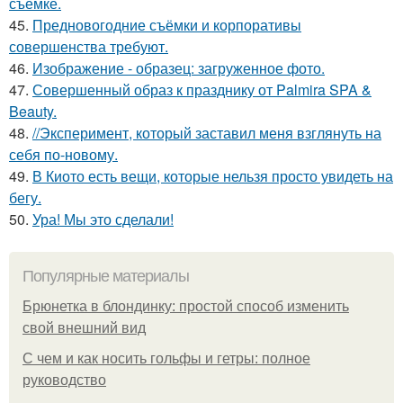
съемке.
45.
Предновогодние съёмки и корпоративы
совершенства требуют.
46.
Изображение - образец: загруженное фото.
47.
Совершенный образ к празднику от Palmira SPA &
Beauty.
48.
//Эксперимент, который заставил меня взглянуть на
себя по-новому.
49.
В Киото есть вещи, которые нельзя просто увидеть на
бегу.
50.
Ура! Мы это сделали!
Популярные материалы
Брюнетка в блондинку: простой способ изменить
свой внешний вид
С чем и как носить гольфы и гетры: полное
руководство