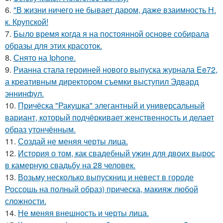
6.
"В жизни ничего не бывает даром, даже взаимность Н.
к. Крупской!
7.
Было время когда я на постоянной основе собирала
образы для этих красоток.
8.
Снято на Iphone.
9.
Рианна стала героиней нового выпуска журнала Ee72,
а креативным директором съемки выступил Эдвард
эннинфул.
10.
Причёска "Ракушка" элегантный и универсальный
вариант, который подчёркивает женственность и делает
образ утончённым.
11.
Создай не меняя черты лица.
12.
История о том, как свадебный ужин для двоих вырос
в камерную свадьбу на 28 человек.
13.
Возьму несколько выпускниц и невест в городе
Россошь на полный образ) прическа, макияж любой
сложности.
14.
Не меняя внешность и черты лица.