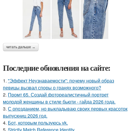
читать дальше →
Последние обновления на сайте:
1.
"Эффект Неузнаваемости": почему новый образ
певицы вызвал споры о гранях возможного?
2.
Промт 65. Создай фотореалистичный портрет
молодой женщины в стиле бьюти - гайда 2026 года.
3.
С опозданием, но выкладываю своих первых красоток
выпускниц 2026 год.
4.
Бот, которым пользуюсь vk.
5.
Strictly Match Reference Identity.