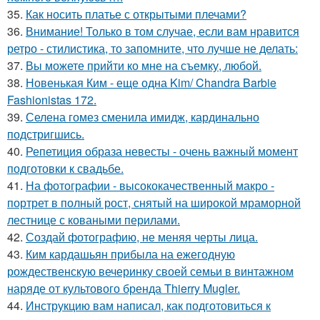
35.
Как носить платье с открытыми плечами?
36.
Внимание! Только в том случае, если вам нравится
ретро - стилистика, то запомните, что лучше не делать:
37.
Вы можете прийти ко мне на съемку, любой.
38.
Новенькая Ким - еще одна Kim/ Chandra Barbie
Fashionistas 172.
39.
Селена гомез сменила имидж, кардинально
подстригшись.
40.
Репетиция образа невесты - очень важный момент
подготовки к свадьбе.
41.
На фотографии - высококачественный макро -
портрет в полный рост, снятый на широкой мраморной
лестнице с коваными перилами.
42.
Создай фотографию, не меняя черты лица.
43.
Ким кардашьян прибыла на ежегодную
рождественскую вечеринку своей семьи в винтажном
наряде от культового бренда Thierry Mugler.
44.
Инструкцию вам написал, как подготовиться к