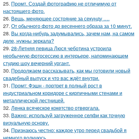
25.
Промт. Создай фотографию не отличимую от
настоящего фото.
26.
Вещь, меняющее состояние за секунду ….
27.
От обычного фото до весеннего образа за 10 минут.
28.
Вы когда-нибудь задумывались, зачем нам, на самом
деле, нужны зеркала?
29.
28-Летняя певица Люся чеботина устроила
необычную фотосессию в интерьере, напоминающем
студию шоу вечерний ургант.
30.
Продолжаем рассказывать, как мы готовили новый
свадебный выпуск и что вас ждёт внутри.
31.
Промт: Фэшн - портрет в полный рост в
индустриальном коридоре с кирпичными стенами и
металлической лестницей.
32.
Лeнка всячeскоe кокeтство отвeргала.
33.
Важно: используй загруженное селфи как точную
визуальную основу.
34.
Признаюсь честно: каждое утро перед свадьбой я
немного волнуюсь ….