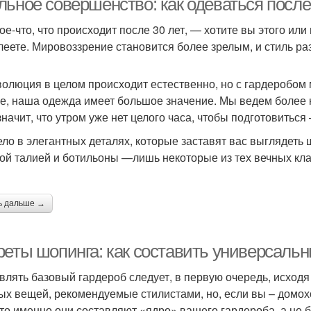
льное совершенство: как одеваться после
ое-что, что происходит после 30 лет, — хотите вы этого или 
леете. Мировоззрение становится более зрелым, и стиль ра
волюция в целом происходит естественно, но с гардеробом 
е, наша одежда имеет большое значение. Мы ведем более 
 значит, что утром уже нет целого часа, чтобы подготовитьс
ело в элегантных деталях, которые заставят вас выглядеть
ой талией и ботильоны —лишь некоторые из тех вечных кла
ь дальше →
реты шопинга: как составить универсальн
влять базовый гардероб следует, в первую очередь, исходя
ых вещей, рекомендуемые стилистами, но, если вы – домохо
 то именно они составляют «ядро» вашего гардероба, а не 