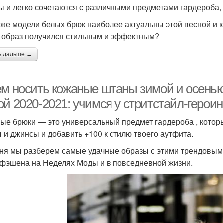
ы и легко сочетаются с различными предметами гардероба, 
 же модели белых брюк наиболее актуальны этой весной и к
 образ получился стильным и эффектным?
ь дальше →
ем носить кожаные штаны зимой и осенью
й 2020-2021: учимся у стритстайл-героин
ые брюки — это универсальный предмет гардероба , котор
 и джинсы и добавить +100 к стилю твоего аутфита.
ня мы разберем самые удачные образы с этими трендовыми
-фэшена на Неделях Моды и в повседневной жизни.