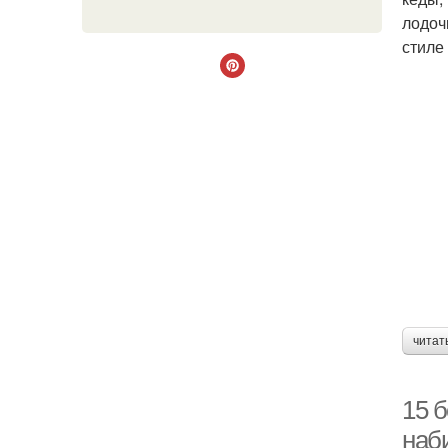
лодоч
стиле
читат
15 
наб