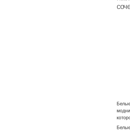
соч
Белые
модни
котор
Белые