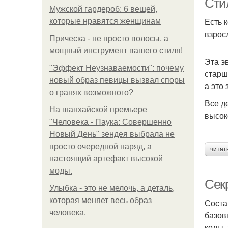
Сти
Мужской гардероб: 6 вещей,
Есть к
которые нравятся женщинам
взрос
Прическа - не просто волосы, а
мощный инструмент вашего стиля!
Эта э
"Эффект Неузнаваемости": почему
старш
новый образ певицы вызвал споры
а это
о гранях возможного?
Все д
На шанхайской премьере
высок
"Человека - Паука: Совершенно
Новый День" зендея выбрала не
просто очередной наряд, а
читат
настоящий артефакт высокой
моды.
Сек
Улыбка - это не мелочь, а деталь,
которая меняет весь образ
Соста
человека.
базов
кеды,