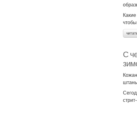
образ
Какие
чтобы
читат
С ч
зимо
Кожан
штаны
Сегод
стрит