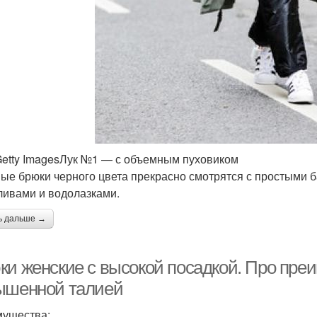
etty ImagesЛук №1 — с объемным пуховиком
ые брюки черного цвета прекрасно смотрятся с простыми
ливами и водолазками.
ь дальше →
ки женские с высокой посадкой. Про преи
ышенной талией
ущества: