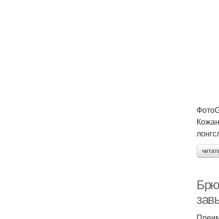
ФотоG
Кожан
лонгс
читат
Брю
зав
Преим