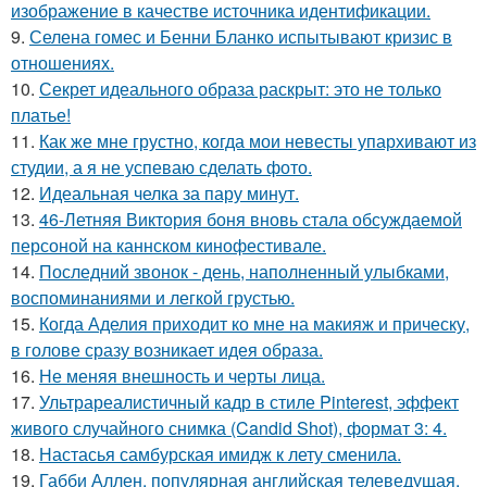
изображение в качестве источника идентификации.
9.
Селена гомес и Бенни Бланко испытывают кризис в
отношениях.
10.
Секрет идеального образа раскрыт: это не только
платье!
11.
Как же мне грустно, когда мои невесты упархивают из
студии, а я не успеваю сделать фото.
12.
Идеальная челка за пару минут.
13.
46-Летняя Виктория боня вновь стала обсуждаемой
персоной на каннском кинофестивале.
14.
Последний звонок - день, наполненный улыбками,
воспоминаниями и легкой грустью.
15.
Когда Аделия приходит ко мне на макияж и прическу,
в голове сразу возникает идея образа.
16.
Не меняя внешность и черты лица.
17.
Ультрареалистичный кадр в стиле Pinterest, эффект
живого случайного снимка (Candid Shot), формат 3: 4.
18.
Настасья самбурская имидж к лету сменила.
19.
Габби Аллен, популярная английская телеведущая,