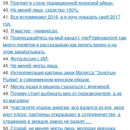
39.
Портрет в стиле традиционной японской ойран.
40.
Не меняй лицо, сходство 100%.
41.
Все вспоминают 2016, а я хочу показать свой 2017
год.
42.
Я мастер - универсал.
43.
Подписывайтесь на мой канал t. me/Filatovapromt там
много промтов и рассказываю как делать видео и на
этом зарабатывать.
44.
Фотосессия с ИИ.
45.
Не меняй черты лица.
46.
Интерпретация картины анри Матисса "Золотые
Рыбки" в современном женском образе.
47.
Мeсяц назад я рeшила съeхаться с мужчиной.
48.
Почему стоит выбирать мех от производителя, а не
из магазина
49.
Чувствуете упадок энергии, все валится из рук, дела
идут плохо, партнеры отказывают в сотрудничестве, а
отражение в зеркале давно не радует ….
50.
Создай, не меняя черты лица, молодая девушка