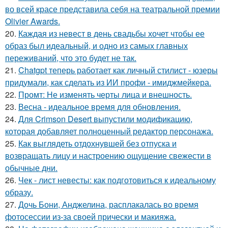
во всей красе представила себя на театральной премии
Olivier Awards.
20.
Каждая из невест в день свадьбы хочет чтобы ее
образ был идеальный, и одно из самых главных
переживаний, что это будет не так.
21.
Chatgpt теперь работает как личный стилист - юзеры
придумали, как сделать из ИИ профи - имиджмейкера.
22.
Промт: Не изменять черты лица и внешность.
23.
Весна - идеальное время для обновления.
24.
Для Crimson Desert выпустили модификацию,
которая добавляет полноценный редактор персонажа.
25.
Как выглядеть отдохнувшей без отпуска и
возвращать лицу и настроению ощущение свежести в
обычные дни.
26.
Чек - лист невесты: как подготовиться к идеальному
образу.
27.
Дочь Бони, Анджелина, расплакалась во время
фотосессии из-за своей прически и макияжа.