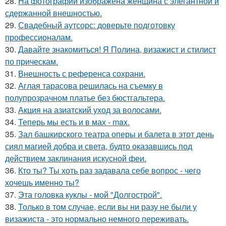
28.
На фотографии изображена женщина с элегантной и
сдержанной внешностью.
29.
Свадебный аутсорс: доверьте подготовку
профессионалам.
30.
Давайте знакомиться! Я Полина, визажист и стилист
по прическам.
31.
Внешность с референса сохрани.
32.
Аглая тарасова решилась на съемку в
полупрозрачном платье без бюстгальтера.
33.
Акция на азиатский уход за волосами.
34.
Теперь мы есть и в мах - max.
35.
Зал башкирского театра оперы и балета в этот день
сиял магией добра и света, будто оказавшись под
действием заклинания искусной феи.
36.
Кто ты? Ты хоть раз задавала себе вопрос - чего
хочешь именно ты?
37.
Эта головка куклы - мой "Долгострой".
38.
Только в том случае, если вы ни разу не были у
визажиста - это нормально немного переживать.