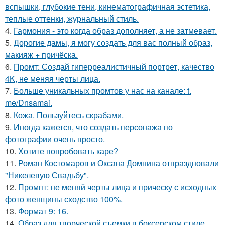
вспышки, глубокие тени, кинематографичная эстетика,
теплые оттенки, журнальный стиль.
4.
Гармония - это когда образ дополняет, а не затмевает.
5.
Дорогие дамы, я могу создать для вас полный образ,
макияж + причёска.
6.
Промт: Создай гиперреалистичный портрет, качество
4K, не меняя черты лица.
7.
Больше уникальных промтов у нас на канале: t.
me/Dnsamai.
8.
Кожа. Пользуйтесь скрабами.
9.
Иногда кажется, что создать персонажа по
фотографии очень просто.
10.
Хотите попробовать каре?
11.
Роман Костомаров и Оксана Домнина отпраздновали
"Никелевую Свадьбу".
12.
Промпт: не меняй черты лица и прическу с исходных
фото женщины сходство 100%.
13.
Формат 9: 16.
14.
Образ для творческой съемки в боксерском стиле.