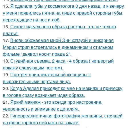
15.
Я сделала губы у косметолога 3 дня назад, и к вечеру
у меня появились пятна на лице с правой стороны губы,
переходящие на нос и лоб.
16.
Секрет идеального образа раскрыт: это не только
платье!
17.
Вновь обожаемая мной Энн хэтэуэй и шикарная
Мэрил стрип встретились в динамичном и стильном
фильме "дьявол носит прада 2".
18.
Студийная съемка. 2 часа - 4 образа ( четвертый
покажу следующим постом).
19.
Портрет привлекательной женщины с
выразительными чертами лица.
20.
Когда Аделия приходит ко мне на макияж и прическу,
в голове сразу возникает идея образа.
21.
Яркий макияж - это всегда про настроение,
уверенность и внимание к деталям.
22.
Гиперреалистичная фотография женщины, стоящей
на фоне горного пейзажа на закате.