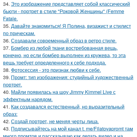
34.
Это изображение представляет собой классический
бьюти - портрет в стиле "Роковой Женщины" (Femme
Fatale.
35.
Давайте знакомиться! Я Полина, визажист и стилист
по прическам.
36.
Создавали современный образ в ретро стиле.
37.
Бомбер из любой ткани востребованная вещь,
конечно, но если бомбер выполнен из кружева, то эта
вещь требует определенного к себе подхода.
38.
Фотосессия - это признак любви к себе.
39.
Промт: тип изображения: студийный художественный
портрет.
40.
Майли появилась на шоу Jimmy Kimmel Live с
эффектным нарядом.
41.
Как создавался естественный, но выразительный
образ:
42.
Создай портрет, не меняя черты лица.
43.
Подписывайтесь на мой канал t. me/Filatovapromt там
много промтов и рассказываю как делать видео и на