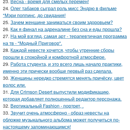
23.
Весна - время для смелых перемен!
24.
Олег табаков сыграл роль мисс Эндрю в фильме
"Мэри поппинс, до свидания!
25.
Зачем женщине заниматься своим здоровьем?
26.
Как я финал на адреналине без сна и еды прошла?
27.
На мой взгляд, самая арт - терапевтичная программа
на тв - "Модный Приговор".
28.
Каждой невесте хочется, чтобы утренние сборы
прошли в спокойной и комфортной атмосфере.
29.
Работа студента, и это всего лишь начало практики,
именно эти прически вообще первый раз сделала.
30.
Женщины нередко стремятся менять причёску, цвет
волос или.
31.
Для Crimson Desert выпустили модификацию,
которая добавляет полноценный редактор персонажа.
32.
Вертикальный Fashion - портрет, .
33.
Звучит очень атмосферно - образ невесты на
обложке музыкального альбома может получиться по-
настоящему запоминающимся!