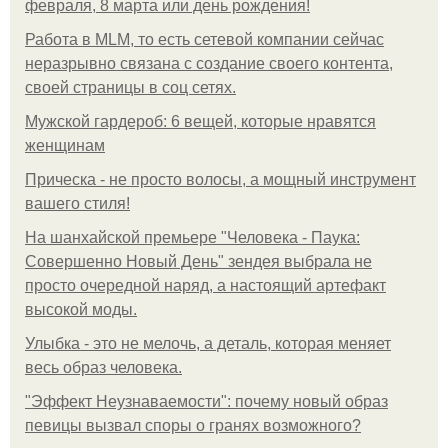
февраля, 8 марта или день рождения!
Работа в MLM, то есть сетевой компании сейчас
неразрывно связана с создание своего контента,
своей страницы в соц сетях.
Мужской гардероб: 6 вещей, которые нравятся
женщинам
Прическа - не просто волосы, а мощный инструмент
вашего стиля!
На шанхайской премьере "Человека - Паука:
Совершенно Новый День" зендея выбрала не
просто очередной наряд, а настоящий артефакт
высокой моды.
Улыбка - это не мелочь, а деталь, которая меняет
весь образ человека.
"Эффект Неузнаваемости": почему новый образ
певицы вызвал споры о гранях возможного?