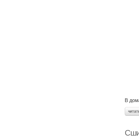
В дом
читат
Сши