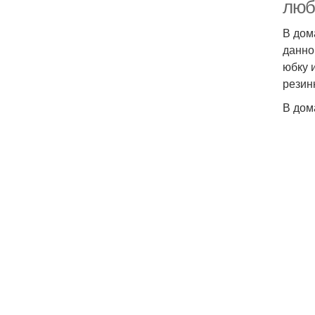
люб
В дом
данно
юбку 
резинк
В дом