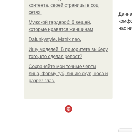
контента, своей страницы в соц
сетях.
Данна
комфо
Мужской гардероб: 6 вещей,
нас н
которые нравятся женщинам
Dafunkystyle. Matrix neo.
Ищу моделей. В приоритете выберу
того, кто сделал репост?
Сохраняйте мои точные черты
лица, форму губ, линию скул, носа и
разрез глаз.