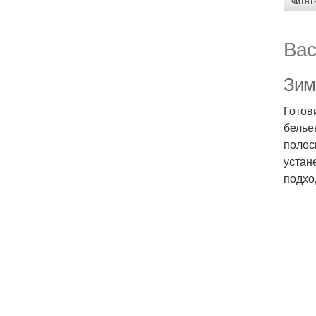
читат
Вас
Зим
Готов
белье
полос
устан
подхо