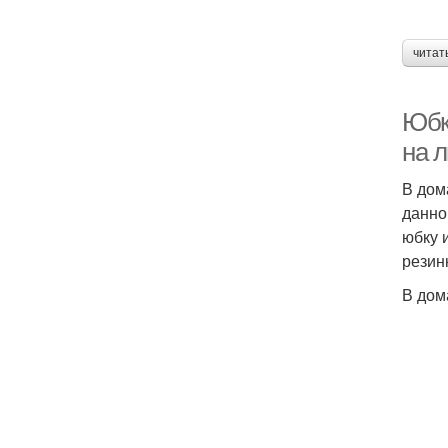
читат
Юбк
на 
В дом
данно
юбку 
резинк
В дом