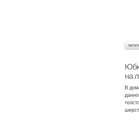
читат
Юбк
на 
В дом
данно
толст
шерсти