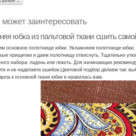
ь дальше →
 может заинтересовать
няя юбка из пальтовой ткани сшить само
им основное полотнище юбки. Увлажняем полотнище юбки. 
вые прищепки и даем полотнищу отвиснуть. Тщательно ут
ного набора: ладонь или локоть. Для начинающих рекомендую
ете и не наделаете ошибок.Цветовой подбор делаем так: вы
дила к основной ткани юбки и нравилась вам.