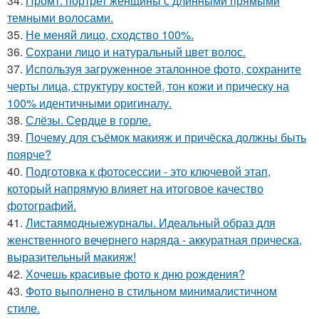
34.
Промт: портрет женщины с длинными прямыми
темными волосами.
35.
Не меняй лицо, сходство 100%.
36.
Сохрани лицо и натуральный цвет волос.
37.
Используя загруженное эталонное фото, сохраните
черты лица, структуру костей, тон кожи и прическу на
100% идентичными оригиналу.
38.
Слёзы. Сердце в горле.
39.
Почему для съёмок макияж и причёска должны быть
поярче?
40.
Подготовка к фотосессии - это ключевой этап,
который напрямую влияет на итоговое качество
фотографий.
41.
Листаямодныежурналы. Идеальный образ для
женственного вечернего наряда - аккуратная прическа,
выразительный макияж!
42.
Хочешь красивые фото к дню рождения?
43.
Фото выполнено в стильном минималистичном
стиле.