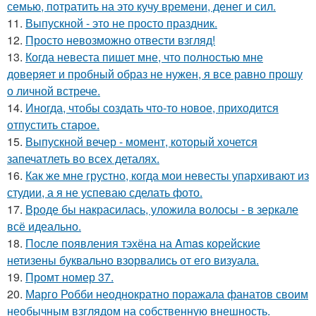
семью, потратить на это кучу времени, денег и сил.
11.
Выпускной - это не просто праздник.
12.
Просто невозможно отвести взгляд!
13.
Когда невеста пишет мне, что полностью мне
доверяет и пробный образ не нужен, я все равно прошу
о личной встрече.
14.
Иногда, чтобы создать что-то новое, приходится
отпустить старое.
15.
Выпускной вечер - момент, который хочется
запечатлеть во всех деталях.
16.
Как же мне грустно, когда мои невесты упархивают из
студии, а я не успеваю сделать фото.
17.
Вроде бы накрасилась, уложила волосы - в зеркале
всё идеально.
18.
После появления тэхёна на Amas корейские
нетизены буквально взорвались от его визуала.
19.
Промт номер 37.
20.
Марго Робби неоднократно поражала фанатов своим
необычным взглядом на собственную внешность.