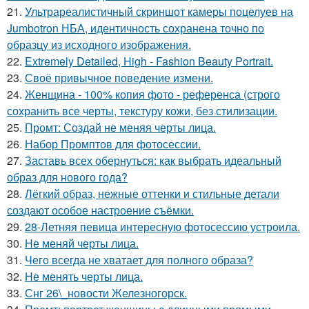
21.
Ультрареалистичный скриншот камеры поцелуев на
Jumbotron НБА, идентичность сохранена точно по
образцу из исходного изображения.
22.
Extremely Detailed, High - Fashion Beauty Portrait.
23.
Своё привычное поведение измени.
24.
Женщина - 100% копия фото - референса (строго
сохранить все черты, текстуру кожи, без стилизации.
25.
Промт: Создай не меняя черты лица.
26.
Набор Промптов для фотосессии.
27.
Заставь всех обернуться: как выбрать идеальный
образ для нового года?
28.
Лёгкий образ, нежные оттенки и стильные детали
создают особое настроение съёмки.
29.
28-Летняя певица интересную фотосессию устроила.
30.
Не меняй черты лица.
31.
Чего всегда не хватает для полного образа?
32.
Не менять черты лица.
33.
Снг 26\_новости Железногорск.