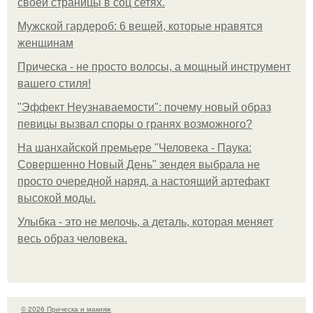
своей страницы в соц сетях.
Мужской гардероб: 6 вещей, которые нравятся
женщинам
Прическа - не просто волосы, а мощный инструмент
вашего стиля!
"Эффект Неузнаваемости": почему новый образ
певицы вызвал споры о гранях возможного?
На шанхайской премьере "Человека - Паука:
Совершенно Новый День" зендея выбрала не
просто очередной наряд, а настоящий артефакт
высокой моды.
Улыбка - это не мелочь, а деталь, которая меняет
весь образ человека.
© 2026 Прическа и макияж