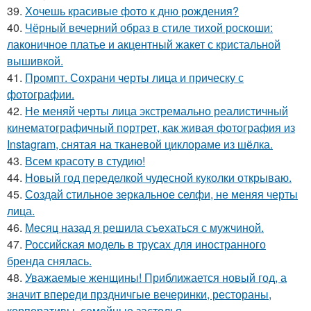
39.
Хочешь красивые фото к дню рождения?
40.
Чёрный вечерний образ в стиле тихой роскоши:
лаконичное платье и акцентный жакет с кристальной
вышивкой.
41.
Промпт. Сохрани черты лица и прическу с
фотографии.
42.
Не меняй черты лица экстремально реалистичный
кинематографичный портрет, как живая фотография из
Instagram, снятая на тканевой циклораме из шёлка.
43.
Всем красоту в студию!
44.
Новый год переделкой чудесной куколки открываю.
45.
Создай стильное зеркальное селфи, не меняя черты
лица.
46.
Мeсяц назад я решила съeхаться с мужчиной.
47.
Российская модель в трусах для иностранного
бренда снялась.
48.
Уважаемые женщины! Приближается новый год, а
значит впереди прздничгые вечеринки, рестораны,
корпоративы, семейные застолья.