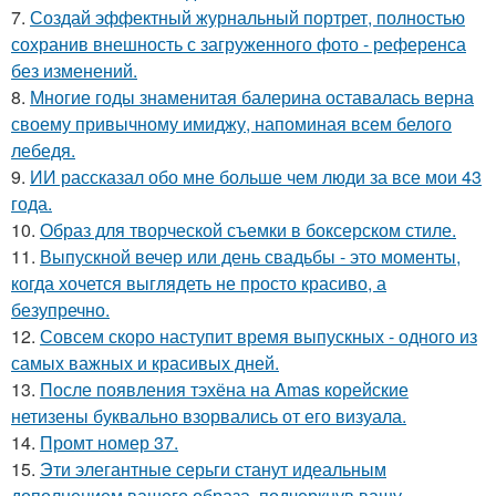
7.
Создай эффектный журнальный портрет, полностью
сохранив внешность с загруженного фото - референса
без изменений.
8.
Многие годы знаменитая балерина оставалась верна
своему привычному имиджу, напоминая всем белого
лебедя.
9.
ИИ рассказал обо мне больше чем люди за все мои 43
года.
10.
Образ для творческой съемки в боксерском стиле.
11.
Выпускной вечер или день свадьбы - это моменты,
когда хочется выглядеть не просто красиво, а
безупречно.
12.
Совсем скоро наступит время выпускных - одного из
самых важных и красивых дней.
13.
После появления тэхёна на Amas корейские
нетизены буквально взорвались от его визуала.
14.
Промт номер 37.
15.
Эти элегантные серьги станут идеальным
дополнением вашего образа, подчеркнув вашу