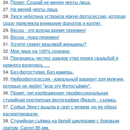
26.
Промт: Создай не меняя черты лица.
27.
Не меняй черты лица.
28.
Люся чеботина устроила яркую фотосессию, которая
сразу привлекла внимание фанатов и коллег.
29.
Весна - это всегда время перемен!
30.
Весна - пора перемен!
31.
Хотите секрет красивой женщины?
32.
Мое лицо на 100% сохрани.
33.
Признаюсь честно: каждое утро перед свадьбой я
немного волнуюсь ….
34.
Без фотостудии. Без камеры.
35.
Нейрофотосессия - идеальный вариант для мужчин,
которые не любят "всю эту Фотосъёмку".
36.
Промт: тип изображения: профессиональная
студийная портретная фотография (Beauty - съемка.
37.
Софья Эрнст вышла в свет с мужем, но ее образ
раскритиковали.
38.
Студийная съёмка на белой циклораме с боковым
светом, Canon 85 мм.