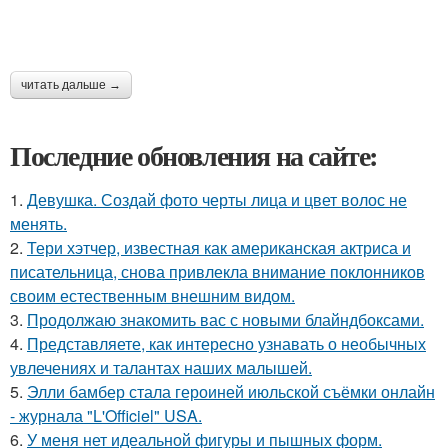
читать дальше →
Последние обновления на сайте:
1.
Девушка. Создай фото черты лица и цвет волос не
менять.
2.
Тери хэтчер, известная как американская актриса и
писательница, снова привлекла внимание поклонников
своим естественным внешним видом.
3.
Продолжаю знакомить вас с новыми блайндбоксами.
4.
Представляете, как интересно узнавать о необычных
увлечениях и талантах наших малышей.
5.
Элли бамбер стала героиней июльской съёмки онлайн
- журнала "L'Officiel" USA.
6.
У меня нет идеальной фигуры и пышных форм.