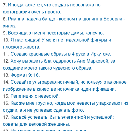
7.
Иногда кажется, что создать персонажа по
фотографии очень просто.
8.
Рианна надела бандо - костюм на шопинг в Беверли -
хиллз.
9.
Восхищают меня некоторые дамы, конечно.
10.
Я настоящая! У меня нет идеальной фигуры и
плоского живота.
11.
Создаю красивые образы в 4 руки в Иркутске.
12.
Хочу выразить благодарность Ане Марковой, за
создание моего такого чудесного образа.
13.
Формат 9: 16.
14.
Создайте ультрареалистичный, используя эталонное
изображение в качестве источника идентификации.
15.
Репетиция с невестой.
16.
Как же мне грустно, когда мои невесты упархивают из
студии, а я не успеваю сделать фото.
17.
Как всё успевать, быть элегантной и успешной:
советы для деловой женщины.
18.
Не меняя внешность и черты лица.