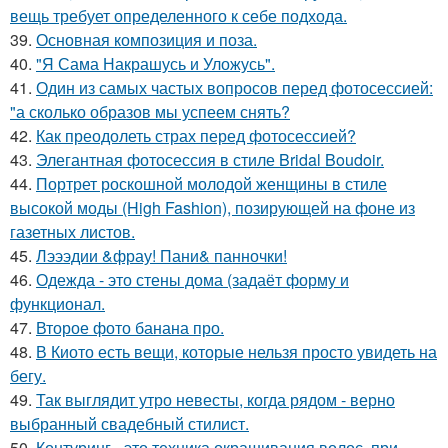
вещь требует определенного к себе подхода.
39.
Основная композиция и поза.
40.
"Я Сама Накрашусь и Уложусь".
41.
Один из самых частых вопросов перед фотосессией:
"а сколько образов мы успеем снять?
42.
Как преодолеть страх перед фотосессией?
43.
Элегантная фотосессия в стиле Bridal Boudoir.
44.
Портрет роскошной молодой женщины в стиле
высокой моды (High Fashion), позирующей на фоне из
газетных листов.
45.
Лэээдии &фрау! Пани& панночки!
46.
Одежда - это стены дома (задаёт форму и
функционал.
47.
Второе фото банана про.
48.
В Киото есть вещи, которые нельзя просто увидеть на
бегу.
49.
Так выглядит утро невесты, когда рядом - верно
выбранный свадебный стилист.
50.
Контуринг - это техника окрашивания волос, при