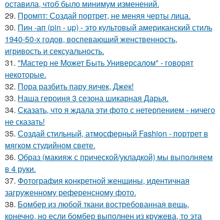
оставила, чтоб было минимум изменений.
29.
Промпт: Создай портрет, не меняя черты лица.
30.
Пин -ап (pin - up) - это культовый американский стиль
1940-50-х годов, воспевающий женственность,
игривость и сексуальность.
31.
"Мастер не Может Быть Универсалом" - говорят
некоторые.
32.
Пора разбить пару яичек, Джек!
33.
Наша героиня 3 сезона шикарная Дарья.
34.
Сказать, что я ждала эти фото с нетерпением - ничего
не сказать!
35.
Создай стильный, атмосферный Fashion - портрет в
мягком студийном свете.
36.
Образ (макияж с прической/укладкой) мы выполняем
в 4 руки.
37.
Фотография конкретной женщины, идентичная
загруженному референсному фото.
38.
Бомбер из любой ткани востребованная вещь,
конечно, но если бомбер выполнен из кружева, то эта