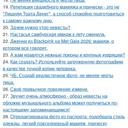
19.
Репетиция свадебного макияжа и прически - это не
"Лишняя Трата Денег", а способ спокойно подготовиться
к самому важному дню.
20.
Зачем нужно утро невесты?
21.
Настасья самбурская имидж к лету сменила.
22.
Дженни из Blackpink на Met Gala 2026: макияж, о
котором все говорят.
23.
А вам нравятся нежные локоны и крупные кудряшки?
24.
Как создать? Используйте загруженную фотографию
в качестве точной копии человека.
25.
ЧБ. Создай реалистичное фото, не меняя черты
лица.
26.
Своё привычное поведение измени.
27.
Звучит очень атмосферно - образ невесты на
обложке музыкального альбома может получиться по-
настоящему запоминающимся!
28.
Отредактировала фото из паспорта: подобрала стиль
одежды, легкий повседневный макияж, прическу