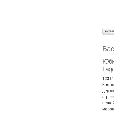
читат
Вас
Юбк
Гар
12314
Кожан
дерзо
агрес
вещей
мероп