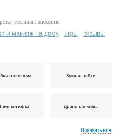
реты, техника нанесения
ки и макияж на дому
игры
отзывы
бки с запахом
Зимние юбки
Длинная юбка
Драповая юбка
Показать все
бка из атласа
Юбка из фатина