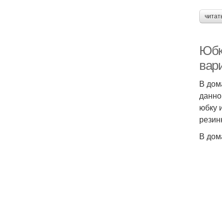
читат
Юбк
вар
В дом
данно
юбку 
резинк
В дом