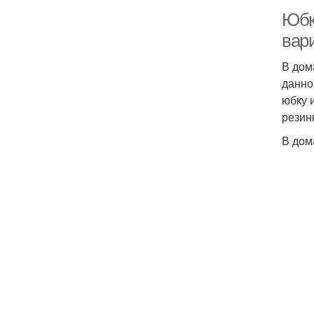
Юбк
вар
В дом
данно
юбку 
резинк
В дом