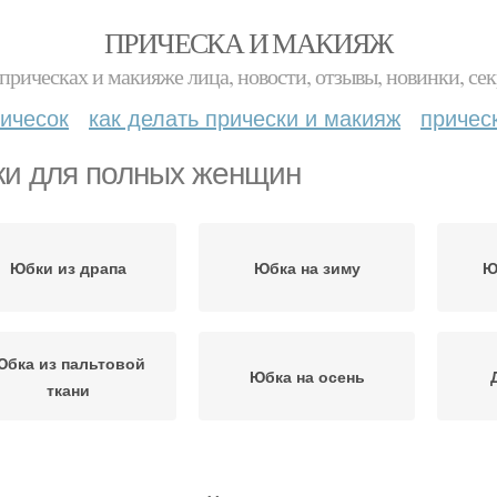
ПРИЧЕСКА И МАКИЯЖ
прическах и макияже лица, новости, отзывы, новинки, сек
ичесок
как делать прически и макияж
причес
и для полных женщин
Юбки из драпа
Юбка на зиму
Ю
Юбка из пальтовой
Юбка на осень
ткани
Модные юбки
Юбка со шлицей
Ю