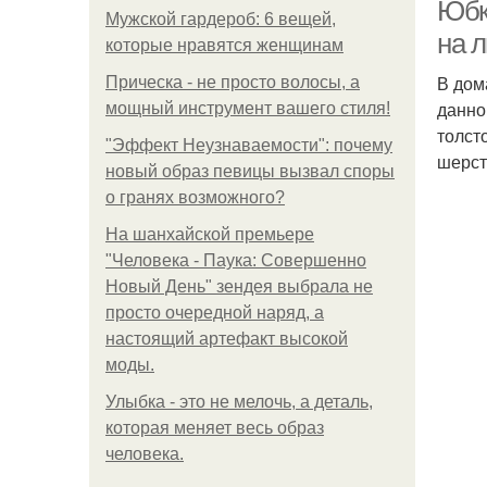
Юбк
Мужской гардероб: 6 вещей,
на 
которые нравятся женщинам
В дом
Прическа - не просто волосы, а
данно
мощный инструмент вашего стиля!
толст
"Эффект Неузнаваемости": почему
шерсти
новый образ певицы вызвал споры
о гранях возможного?
На шанхайской премьере
"Человека - Паука: Совершенно
Новый День" зендея выбрала не
просто очередной наряд, а
настоящий артефакт высокой
моды.
Улыбка - это не мелочь, а деталь,
которая меняет весь образ
человека.