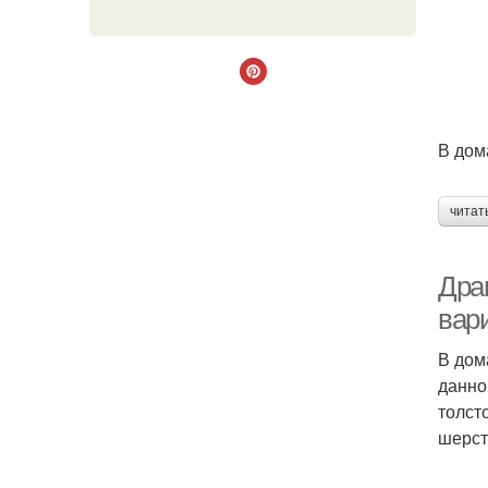
В дом
читат
Дра
вар
В дом
данно
толст
шерсти