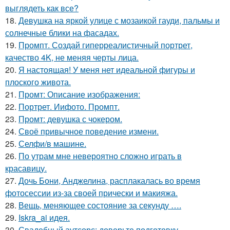
выглядеть как все?
18.
Девушка на яркой улице с мозаикой гауди, пальмы и
солнечные блики на фасадах.
19.
Промпт. Создай гиперреалистичный портрет,
качество 4K, не меняя черты лица.
20.
Я настоящая! У меня нет идеальной фигуры и
плоского живота.
21.
Промт: Описание изображения:
22.
Портрет. Иифото. Промпт.
23.
Промт: девушка с чокером.
24.
Своё привычное поведение измени.
25.
Селфи/в машине.
26.
По утрам мне невероятно сложно играть в
красавицу.
27.
Дочь Бони, Анджелина, расплакалась во время
фотосессии из-за своей прически и макияжа.
28.
Вещь, меняющее состояние за секунду ….
29.
Iskra_ai идея.
30.
Свадебный аутсорс: доверьте подготовку