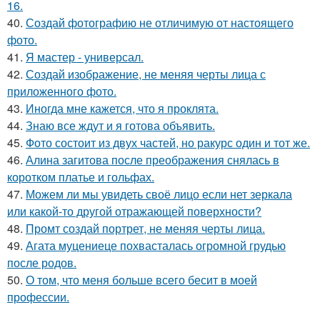
16.
40.
Создай фотографию не отличимую от настоящего
фото.
41.
Я мастер - универсал.
42.
Создай изображение, не меняя черты лица с
приложенного фото.
43.
Иногда мне кажется, что я проклята.
44.
Знаю все ждут и я готова объявить.
45.
Фото состоит из двух частей, но ракурс один и тот же.
46.
Алина загитова после преображения снялась в
коротком платье и гольфах.
47.
Можем ли мы увидеть своё лицо если нет зеркала
или какой-то другой отражающей поверхности?
48.
Промт создай портрет, не меняя черты лица.
49.
Агата муцениеце похвасталась огромной грудью
после родов.
50.
О том, что меня больше всего бесит в моей
профессии.