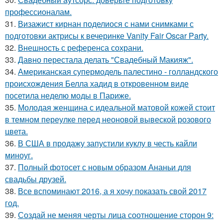
профессионалам.
31.
Визажист кирнан поделиося с нами снимками с
подготовки актрисы к вечеринке Vanity Fair Oscar Party.
32.
Внешность с референса сохрани.
33.
Давно перестала делать "Свадебный Макияж".
34.
Американская супермодель палестино - голландского
происхождения Белла хадид в откровенном виде
посетила неделю моды в Париже.
35.
Молодая женщина с идеальной матовой кожей стоит
в темном переулке перед неоновой вывеской розового
цвета.
36.
В США в продажу запустили куклу в честь кайли
миноуг.
37.
Полный фотосет с новым образом Ананьи для
свадьбы друзей.
38.
Все вспоминают 2016, а я хочу показать свой 2017
год.
39.
Создай не меняя черты лица соотношение сторон 9: