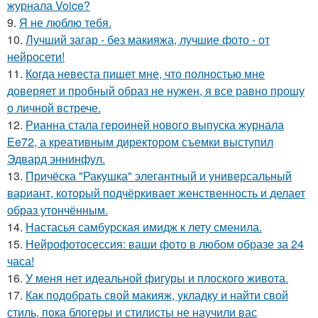
журнала Voice?
9.
Я не люблю тебя.
10.
Лучший загар - без макияжа, лучшие фото - от
нейросети!
11.
Когда невеста пишет мне, что полностью мне
доверяет и пробный образ не нужен, я все равно прошу
о личной встрече.
12.
Рианна стала героиней нового выпуска журнала
Ee72, а креативным директором съемки выступил
Эдвард эннинфул.
13.
Причёска "Ракушка" элегантный и универсальный
вариант, который подчёркивает женственность и делает
образ утончённым.
14.
Настасья самбурская имидж к лету сменила.
15.
Нейрофотосессия: ваши фото в любом образе за 24
часа!
16.
У меня нет идеальной фигуры и плоского живота.
17.
Как подобрать свой макияж, укладку и найти свой
стиль, пока блогеры и стилисты не научили вас