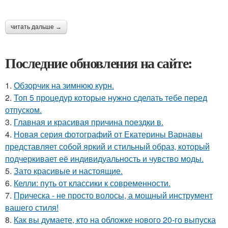
читать дальше →
Последние обновления на сайте:
1.
Обзорчик на зимнюю курн.
2.
Топ 5 процедур которые нужно сделать тебе перед
отпуском.
3.
Главная и красивая причина поездки в.
4.
Новая серия фотографий от Екатерины Варнавы
представляет собой яркий и стильный образ, который
подчеркивает её индивидуальность и чувство моды.
5.
Зато красивые и настоящие.
6.
Келли: путь от классики к современности.
7.
Прическа - не просто волосы, а мощный инструмент
вашего стиля!
8.
Как вы думаете, кто на обложке нового 20-го выпуска