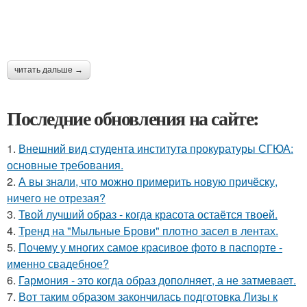
читать дальше →
Последние обновления на сайте:
1.
Внешний вид студента института прокуратуры СГЮА:
основные требования.
2.
А вы знали, что можно примерить новую причёску,
ничего не отрезая?
3.
Твой лучший образ - когда красота остаётся твоей.
4.
Тренд на "Мыльные Брови" плотно засел в лентах.
5.
Почему у многих самое красивое фото в паспорте -
именно свадебное?
6.
Гармония - это когда образ дополняет, а не затмевает.
7.
Вот таким образом закончилась подготовка Лизы к