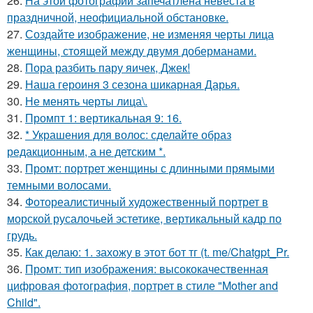
26.
На этой фотографии запечатлена невеста в
праздничной, неофициальной обстановке.
27.
Создайте изображение, не изменяя черты лица
женщины, стоящей между двумя доберманами.
28.
Пора разбить пару яичек, Джек!
29.
Наша героиня 3 сезона шикарная Дарья.
30.
Не менять черты лица\.
31.
Промпт 1: вертикальная 9: 16.
32.
* Украшения для волос: сделайте образ
редакционным, а не детским *.
33.
Промт: портрет женщины с длинными прямыми
темными волосами.
34.
Фотореалистичный художественный портрет в
морской русалочьей эстетике, вертикальный кадр по
грудь.
35.
Как делаю: 1. захожу в этот бот тг (t. me/Chatgpt_Pr.
36.
Промт: тип изображения: высококачественная
цифровая фотография, портрет в стиле "Mother and
Child".