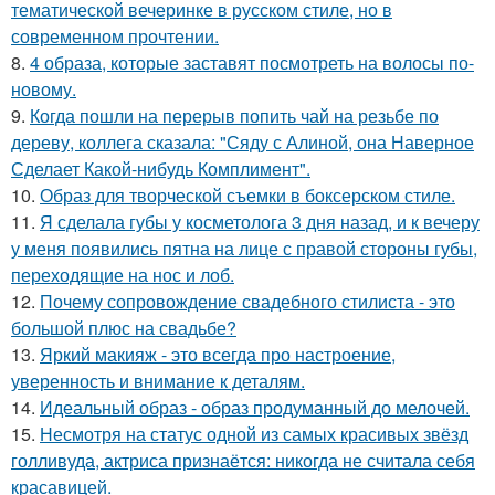
тематической вечеринке в русском стиле, но в
современном прочтении.
8.
4 образа, которые заставят посмотреть на волосы по-
новому.
9.
Когда пошли на перерыв попить чай на резьбе по
дереву, коллега сказала: "Сяду с Алиной, она Наверное
Сделает Какой-нибудь Комплимент".
10.
Образ для творческой съемки в боксерском стиле.
11.
Я сделала губы у косметолога 3 дня назад, и к вечеру
у меня появились пятна на лице с правой стороны губы,
переходящие на нос и лоб.
12.
Почему сопровождение свадебного стилиста - это
большой плюс на свадьбе?
13.
Яркий макияж - это всегда про настроение,
уверенность и внимание к деталям.
14.
Идеальный образ - образ продуманный до мелочей.
15.
Несмотря на статус одной из самых красивых звёзд
голливуда, актриса признаётся: никогда не считала себя
красавицей.