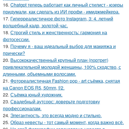
16.
Chatgpt теперь работает как личный стилист - юзеры
придумали, как сделать из ИИ профи - имиджмейкера.
17.
Гиперреалистичное фото Instagram, 3: 4. летний
волшебный кадр, золотой час.
18.
Строгий стиль и женственность: гармония на
фотосессии.
19.
Почему я - ваш идеальный выбор для макияжа и
прически?
20.
Высококачественный крупный план (портрет)
привлекательной молодой женщины, 100% сходство, с
длинными, объемными волосами.
21.
Фотореалистичная Fashion pop - art съёмка, снятая
на Canon EOS R5, 50mm, f/2.
22.
Съёмка юный художник.
23.
Свадебный аутсорс: доверьте подготовку
профессионалам.
24.
Элегантность, это всегда модно и стильно.
25.
Образ невесты - тот самый момент, когда важно всё.