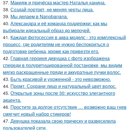
37.
Макияж и причёска мастер Наталья ханина.
38.
Создай портрет, не меняя черты лица.
39.
Мы делаем в Nanobanana.
40.
Александра и её команда поддержки: как мы
выбирали идеальный образ до мелочей.
41.
Каждая фотосессия в аква моделс - это комплексный
процесс, где родителям не нужно беспокоиться о
подготовке ребенка, кроме как привезти его.
42.
Главная героиня девушка с фото изображена
спереди в полуретушированной постановке, мы видим
мягко раскрашенные пряди и аккуратные пучки волос.
43.
Быть красивой и ухоженной - это невозможно.
44.
Промт. Сохрани лицо и натуральный цвет волос.
45.
Открытые зоны после 30: искусство элегантного
акцента.
46.
Простите за долгое отсутствие … возможно ваш гнев
смягчит новый набор стикеров!
47.
Девушка показала свою прическу и развеселила
пользователей сети.