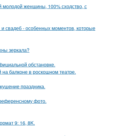
й молодой женщины, 100% сходство, с
 и свадеб - особенных моментов, которые
ужны зеркала?
официальной обстановке.
на балконе в роскошном театре.
вкушение праздника.
референсному фото.
рмат 9: 16, 8K.