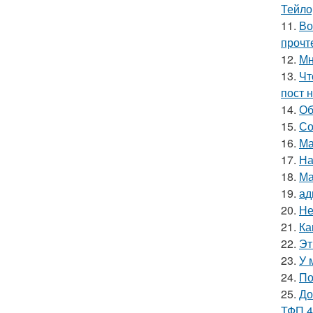
Тейло
11.
Во
прочт
12.
Мн
13.
Чт
пост н
14.
Об
15.
Со
16.
Ма
17.
На
18.
Ма
19.
ад
20.
Не
21.
Ка
22.
Эт
23.
У 
24.
По
25.
До
ТФП 4