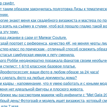
р свифт.
т таким образом закончилась подготовка Лизы к тематическ
ении.
огие знают меня как свадебного визажиста и мастера по пр
о взять на съёмку в студии, чтоб всё прошло гладко такой
а эту тему.
раз джанви в сари от Marwar Couture.
здай портрет с референса, качество 4K, не меняя черты ли
стер-класс по прическам - отличный способ освежить образ
стасья самбурская имидж к лету сменила.
рго Робби неоднократно поражала фанатов своим необычн
м стилист: 1 6/10 классное базовое платье.
йрофотосессия: ваши фото в любом образе за 24 часа!
к сделать фото на любые документы дома?
и кадры - напоминание, что я умею работать и с юными мо
меня нет идеальной фигуры и плоского живота.
ближе мы рассмотрим макияж чейз инфинити с "Met Gala 20
брый день! Фотограф и модель ищет визажиста, который с
 или 7 мая.