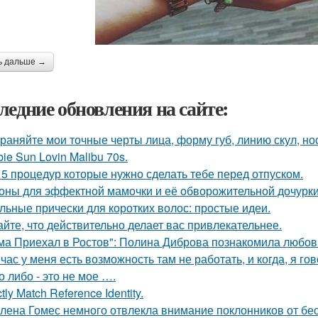
ь дальше →
ледние обновления на сайте:
раняйте мои точные черты лица, форму губ, линию скул, нос
bie Sun Lovin Malibu 70s.
 5 процедур которые нужно сделать тебе перед отпуском.
оны для эффектной мамочки и её обворожительной дочурки
льные прически для коротких волос: простые идеи.
айте, что действительно делает вас привлекательнее.
ма Приехал в Ростов": Полина Диброва познакомила любовн
час у меня есть возможность там не работать, и когда, я гов
о либо - это не мое ….
ctly Match Reference Identity.
лена Гомес немного отвлекла внимание поклонников от б