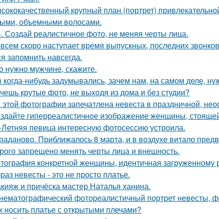
сококачественный крупный план (портрет) привлекательно
ыми, объемными волосами.
. Создай реалистичное фото, не меняя черты лица.
всем скоро наступает время выпускных, последних звонков
ся запомнить навсегда.
о нужно мужчине, скажите.
 когда-нибудь задумывались, зачем нам, на самом деле, н
чешь крутые фото, не выходя из дома и без студии?
 этой фотографии запечатлена невеста в праздничной, не
здайте гиперреалистичное изображение женщины, стоящей 
-Летняя певица интересную фотосессию устроила.
раданово. Приближалось 8 марта, и в воздухе витало пред
рого запрещено менять черты лица и внешность.
тография конкретной женщины, идентичная загруженному 
раз невесты - это не просто платье.
кияж и причёска мастер Наталья ханина.
нематографический фотореалистичный портрет невесты, фо
к носить платье с открытыми плечами?