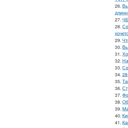
26.
Вы
длинн
27.
ЧБ
28.
Со
хочет
29.
Чт
30.
Вы
31.
Хо
32.
На
33.
Со
34.
28
35.
Та
36.
Ст
37.
Фо
38.
Об
39.
Ма
40.
Ки
41.
Ка