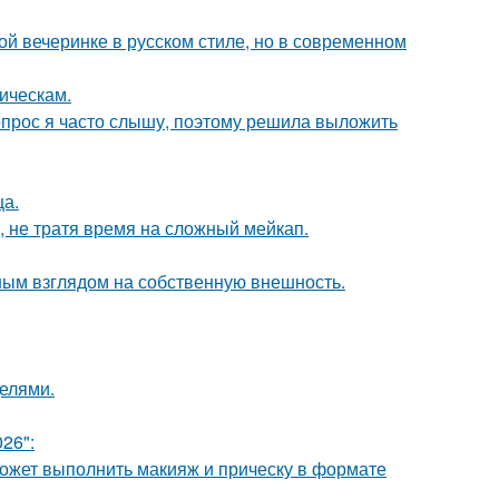
ой вечеринке в русском стиле, но в современном
ическам.
 вопрос я часто слышу, поэтому решила выложить
ца.
, не тратя время на сложный мейкап.
ым взглядом на собственную внешность.
делями.
26":
может выполнить макияж и прическу в формате