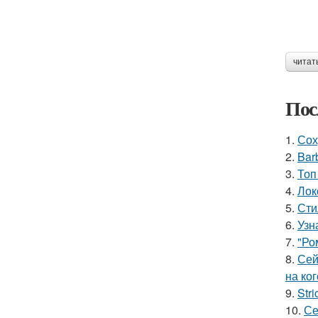
читат
Пос
1.
Сох
2.
Bar
3.
Топ
4.
Лок
5.
Сти
6.
Узн
7.
"Ро
8.
Сей
на ког
9.
Stri
10.
Се