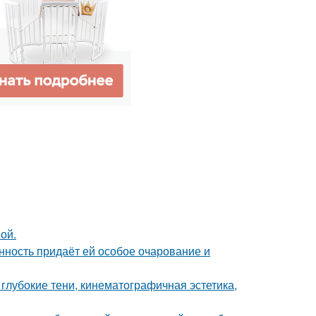
ой.
нность придаёт ей особое очарование и
глубокие тени, кинематографичная эстетика,