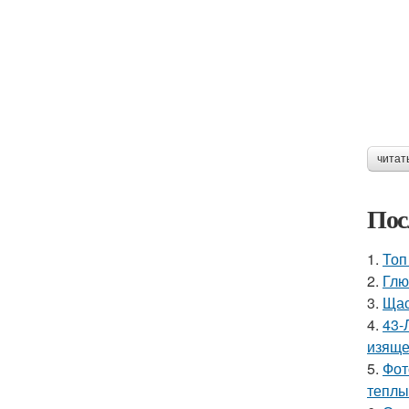
читат
Пос
1.
Топ
2.
Глю
3.
Щас
4.
43-
изяще
5.
Фот
теплы