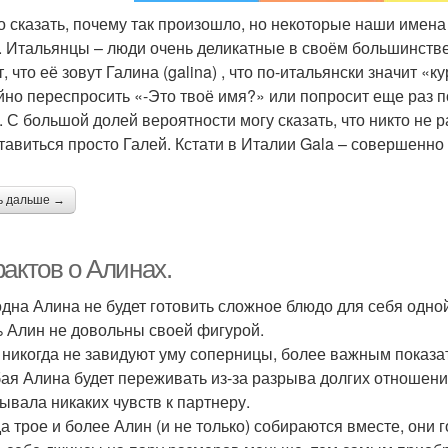
о сказать, почему так произошло, но некоторые наши имен
. Итальянцы – люди очень деликатные в своём большинстве
, что её зовут Галина (galina) , что по-итальянски значит «
йно переспросить «-Это твоё имя?» или попросит еще раз п
. С большой долей вероятности могу сказать, что никто не р
тавиться просто Галей. Кстати в Италии Gala – совершенно
ь дальше →
актов о Алинах.
 одна Алина не будет готовить сложное блюдо для себя одно
% Алин не довольны своей фигурой.
и никогда не завидуют уму соперницы, более важным показ
бая Алина будет переживать из-за разрыва долгих отношений
ывала никаких чувств к партнеру.
гда трое и более Алин (и не только) собираются вместе, они