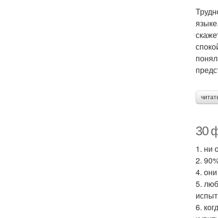
Трудн
языке
скажет
споко
понял
предс
читат
30 ф
1. ни
2. 90
4. он
5. лю
испыт
6. ко