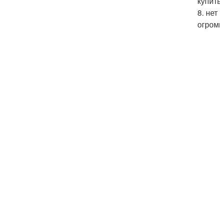
купит
8. не
огром