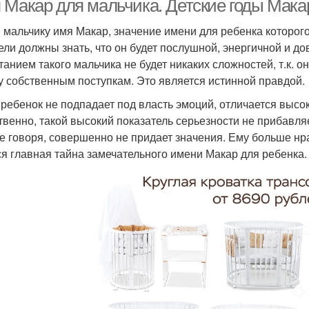
 Макар для мальчика. Детские годы Мака
 мальчику имя Макар, значение имени для ребенка которог
ели должны знать, что он будет послушной, энергичной и до
танием такого мальчика не будет никаких сложностей, т.к. о
у собственным поступкам. Это является истинной правдой.
 ребенок не подпадает под власть эмоций, отличается высо
твенно, такой высокий показатель серьезности не прибавля
е говоря, совершенно не придает значения. Ему больше нр
ся главная тайна замечательного имени Макар для ребенка.