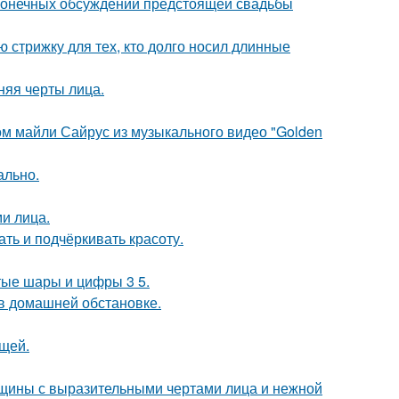
сконечных обсуждений предстоящей свадьбы
ю стрижку для тех, кто долго носил длинные
няя черты лица.
ом майли Сайрус из музыкального видео "Golden
ально.
и лица.
ть и подчёркивать красоту.
тые шары и цифры 3 5.
в домашней обстановке.
щей.
щины с выразительными чертами лица и нежной