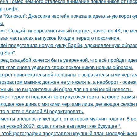
ена Гомес немного отвлекла внимание поклонников от бе
р свифт.
е "Колокол": Джессика честейн показала идеальную коротку
ы.
мт: Создай гиперреалистичный портрет, качество 4K, не ме
вая часть всех выпусков Клодин первого поколения.
ttel представила новую куклу Барби, вдохновлённую образ
g Sun".
ред свадьбой хочется быть уверенной, что всё пройдет иде
тя клэп снова удивила своих поклонников новым образом.
ртрет привлекательной женщины с выразительными чертам
возрастом макияж должен не утяжелять, а наоборот - освежа
жный, но выразительный образ для нашей юной невесты.
жет: героиня подносит ко рту кусочек торта на фоне размы
лодая женщина с мягкими чертами лица, делающая селфи 
то в чате с Алисой AI редактировать.
менты внешности женщин, от которых мужчин тошнит: 5 ве
Выпускной 2027: когда платье выглядит как будущее *.
 этой фотографии представлен крупный план молодой жен