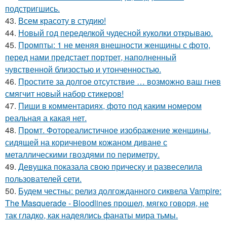
подстригшись.
43.
Всем красоту в студию!
44.
Новый год переделкой чудесной куколки открываю.
45.
Промпты: 1 не меняя внешности женщины с фото,
перед нами предстает портрет, наполненный
чувственной близостью и утонченностью.
46.
Простите за долгое отсутствие … возможно ваш гнев
смягчит новый набор стикеров!
47.
Пиши в комментариях, фото под каким номером
реальная а какая нет.
48.
Промт. Фотореалистичное изображение женщины,
сидящей на коричневом кожаном диване с
металлическими гвоздями по периметру.
49.
Девушка показала свою прическу и развеселила
пользователей сети.
50.
Будем честны: релиз долгожданного сиквела Vampire:
The Masquerade - Bloodlines прошел, мягко говоря, не
так гладко, как надеялись фанаты мира тьмы.