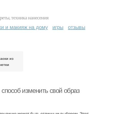
реты, техника нанесения
ки и макияж на дому
игры
отзывы
аски из
нетки
й способ изменить свой образ
 блондинке может быть отличным выбором. Этот