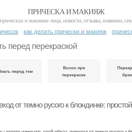
ПРИЧЕСКА И МАКИЯЖ
прическах и макияже лица, новости, отзывы, новинки, сек
ичесок
как делать прически и макияж
причес
ть перед перекраской
Волос при
Перекр
Знать перед тем
перекраске
брю
ход от темно русого к блондинке: просто
вы хотите изменить свой образ, переход от темно русого к