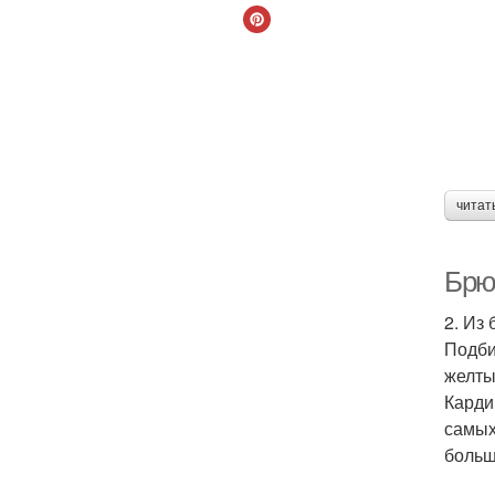
читат
Брю
2. Из
Подби
желты
Карди
самых
больш