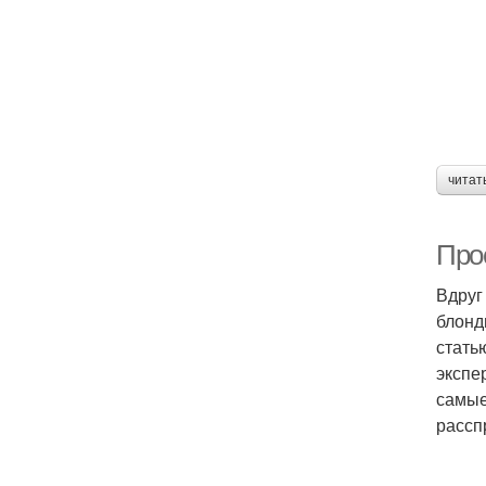
читат
Про
Вдруг
блонд
стать
экспе
самые
рассп