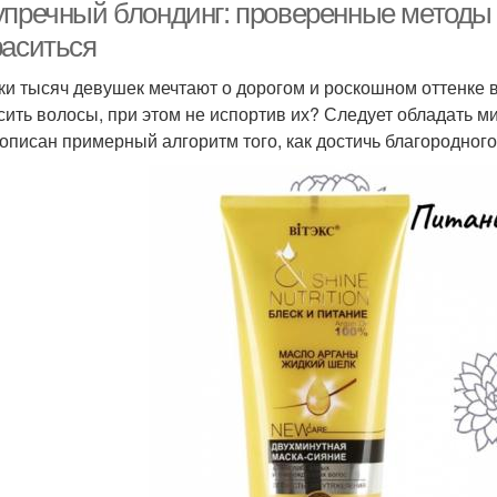
упречный блондинг: проверенные методы 
раситься
ки тысяч девушек мечтают о дорогом и роскошном оттенке в
сить волосы, при этом не испортив их? Следует обладать 
описан примерный алгоритм того, как достичь благородного 