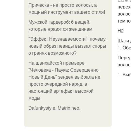
Прическа - не просто волосы, а
перех
мощный инструмент вашего стиля!
волос
темно
Мужской гардероб: 6 вещей,
которые нравятся женщинам
H2
"Эффект Неузнаваемости": почему
Шаги 
новый образ певицы вызвал споры
1. Об
о гранях возможного?
Перед
На шанхайской премьере
волос
"Человека - Паука: Совершенно
1. Вы
Новый День" зендея выбрала не
просто очередной наряд, а
настоящий артефакт высокой
моды.
Dafunkystyle. Matrix neo.