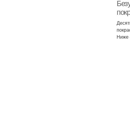
Без
пок
Десят
покра
Ниже 