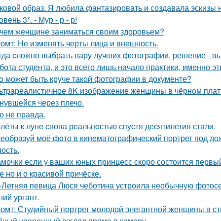
ковой образ. Я любила фантазировать и создавала эскизы н
овень 3*. - Мур - р - р!
чем женщине заниматься своим здоровьем?
омт: Не изменять черты лица и внешность.
гда сложно выбрать пару лучших фотографии, решение - вы
бота студента, и это всего лишь начало практики, именно э
о может быть круче такой фотографии в документе?
ьтрареалистичное 8K изображение женщины в чёрном платье
нувшейся через плечо.
о не правда.
лёты к луне снова реальностью спустя десятилетия стали.
еобразуй моё фото в кинематографический портрет под дож
ость.
мочки если у ваших юных принцесс скоро состоится первый 
е но и о красивой причёске.
-Летняя певица Люся чеботина устроила необычную фотос
ний ургант.
омт: Студийный портрет молодой элегантной женщины в стил
йный уверенный взгляд прямо в камеру.