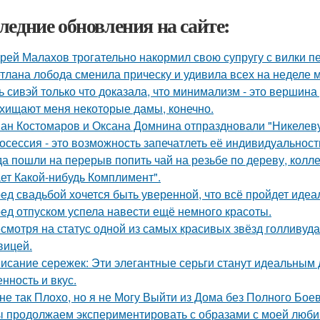
ледние обновления на сайте:
рей Малахов трогательно накормил свою супругу с вилки п
тлана лобода сменила прическу и удивила всех на неделе 
ь сивэй только что доказала, что минимализм - это вершина
хищают меня некоторые дамы, конечно.
ан Костомаров и Оксана Домнина отпраздновали "Никелев
осессия - это возможность запечатлеть её индивидуальность
да пошли на перерыв попить чай на резьбе по дереву, колле
ет Какой-нибудь Комплимент".
ед свадьбой хочется быть уверенной, что всё пройдет идеа
ед отпуском успела навести ещё немного красоты.
смотря на статус одной из самых красивых звёзд голливуда,
вицей.
исание сережек: Эти элегантные серьги станут идеальным
нность и вкус.
не так Плохо, но я не Могу Выйти из Дома без Полного Бое
 продолжаем экспериментировать с образами с моей люби