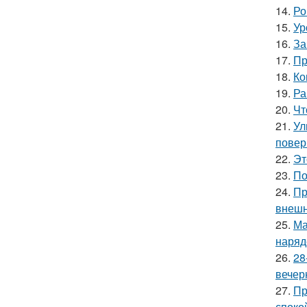
14.
Ро
15.
Ур
16.
За
17.
Пр
18.
Ко
19.
Ра
20.
Чт
21.
Ул
повер
22.
Эт
23.
По
24.
Пр
внешн
25.
Ма
наряд
26.
28
вечер
27.
Пр
споко