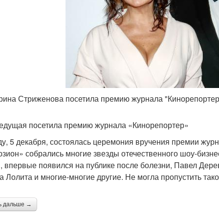
рина Стриженова посетила премию журнала "Кинорепортер"
едущая посетила премию журнала «Кинорепортер»
ду, 5 декабря, состоялась церемония вручения премии жур
зион» собрались многие звезды отечественного шоу-бизнес
и, впервые появился на публике после болезни, Павел Дер
а Лолита и многие-многие другие. Не могла пропустить так
ь дальше →