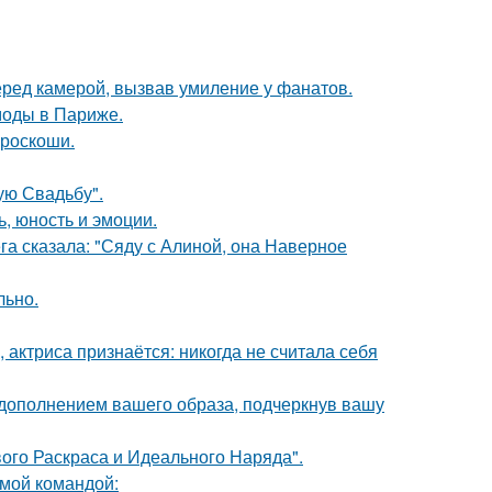
еред камерой, вызвав умиление у фанатов.
моды в Париже.
 роскоши.
ую Свадьбу".
, юность и эмоции.
га сказала: "Сяду с Алиной, она Наверное
льно.
 актриса признаётся: никогда не считала себя
 дополнением вашего образа, подчеркнув вашу
вого Раскраса и Идеального Наряда".
мой командой: