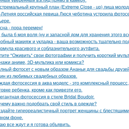
стремальный крупный план (Extreme Close - up) лица моло
-Летняя российская певица Люся чеботина устроила фотос
ьере.
сна - пора перемен!
, была б моя воля (ну и запасной дом для хранения этого все
обный макияж и укладка - ваша возможность тщательно под
рмула красивого и соблазнительного аутфита.
тите "Оживить" свои фотографии и получить короткий мульт
нажи аниме, 3D-мультика или комикса?
лный фотосет с новым образом Ананьи для свадьбы друзей
ин из любимых свадебных образов.
ждая фотосессия в аква моделс - это комплексный процесс,
товке ребенка, кроме как привезти его.
егантная фотосессия в стиле Bridal Boudoir.
чему важно подобрать свой стиль в одежде?
здайте гиперреалистичный портрет женщины с блестящими
мном фоне.
аю все ждут и я готова объявить.