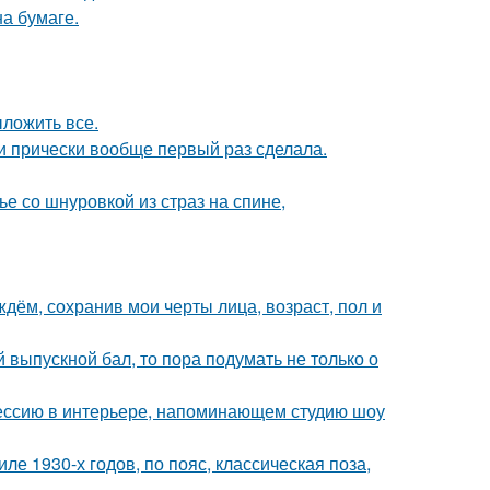
а бумаге.
ложить все.
ти прически вообще первый раз сделала.
 со шнуровкой из страз на спине,
дём, сохранив мои черты лица, возраст, пол и
выпускной бал, то пора подумать не только о
ессию в интерьере, напоминающем студию шоу
е 1930-х годов, по пояс, классическая поза,