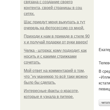
связана с создание своего
контента, своей страницы в соц
сетях.
Щас приедут меня выкупать а тут
очередь на фотосессию со мной.
Приходи к нам в прикиде в стиле 90
х и получай подарки от руки вверх!
Екате
Челка - шторка: кому подходит, как
носить и с какими стрижками
Телев
сочетать.
В сре
Мой ответ на комментарий о том,
«Иллю
что "ну маникюр то всё таки можно
кстат
было бы сделать.
певиц
Интересные факты о красоте,
которые я узнала в питере.
читат