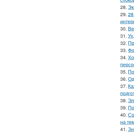
28.
Эк
29.
28
интер
30.
Ве
31.
Ух
32.
Пр
33.
Фо
34.
Хо
персо
35.
По
36.
Од
37.
Ка
подго
38.
Эл
39.
По
40.
Со
на те
41.
Зн