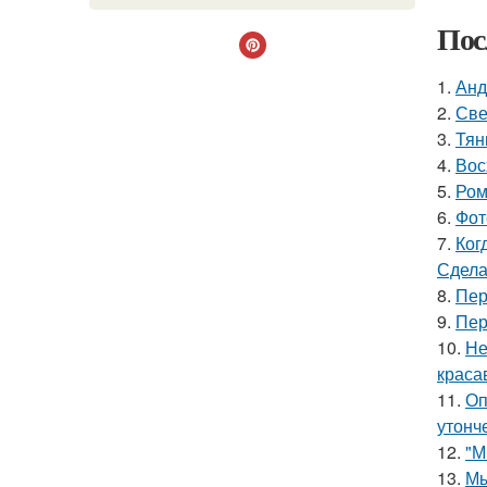
Пос
1.
Анд
2.
Све
3.
Тян
4.
Вос
5.
Ром
6.
Фот
7.
Ког
Сдела
8.
Пер
9.
Пер
10.
Не
краса
11.
Оп
утонче
12.
"М
13.
Мы