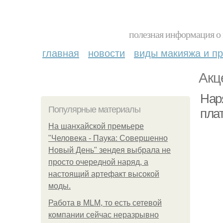
полезная информация о 
главная
новости
виды макияжа и пр
Акц
Нар
Популярные материалы
плат
На шанхайской премьере
"Человека - Паука: Совершенно
Новый День" зендея выбрала не
просто очередной наряд, а
настоящий артефакт высокой
моды.
Работа в MLM, то есть сетевой
компании сейчас неразрывно