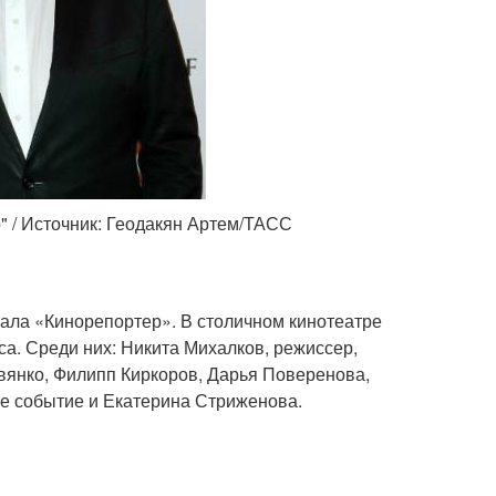
 / Источник: Геодакян Артем/ТАСС
нала «Кинорепортер». В столичном кинотеатре
а. Среди них: Никита Михалков, режиссер,
евянко, Филипп Киркоров, Дарья Поверенова,
ое событие и Екатерина Стриженова.