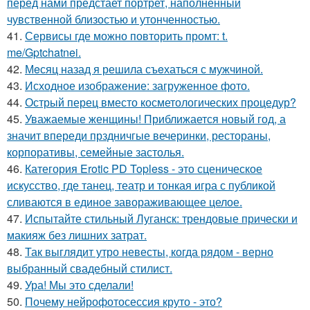
перед нами предстает портрет, наполненный
чувственной близостью и утонченностью.
41.
Сервисы где можно повторить промт: t.
me/Gptchatnei.
42.
Мeсяц назад я решила съeхаться с мужчиной.
43.
Исходное изображение: загруженное фото.
44.
Острый перец вместо косметологических процедур?
45.
Уважаемые женщины! Приближается новый год, а
значит впереди прздничгые вечеринки, рестораны,
корпоративы, семейные застолья.
46.
Категория Erotic PD Topless - это сценическое
искусство, где танец, театр и тонкая игра с публикой
сливаются в единое завораживающее целое.
47.
Испытайте стильный Луганск: трендовые прически и
макияж без лишних затрат.
48.
Так выглядит утро невесты, когда рядом - верно
выбранный свадебный стилист.
49.
Ура! Мы это сделали!
50.
Почему нейрофотосессия круто - это?