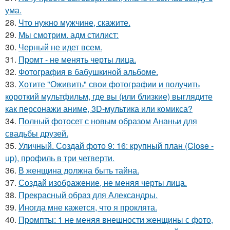
ума.
28.
Что нужно мужчине, скажите.
29.
Мы смотрим. адм стилист:
30.
Черный не идет всем.
31.
Промт - не менять черты лица.
32.
Фотография в бабушкиной альбоме.
33.
Хотите "Оживить" свои фотографии и получить
короткий мультфильм, где вы (или близкие) выглядите
как персонажи аниме, 3D-мультика или комикса?
34.
Полный фотосет с новым образом Ананьи для
свадьбы друзей.
35.
Уличный. Создай фото 9: 16: крупный план (Close -
up), профиль в три четверти.
36.
В женщина должна быть тайна.
37.
Создай изображение, не меняя черты лица.
38.
Прекрасный образ для Александры.
39.
Иногда мне кажется, что я проклята.
40.
Промпты: 1 не меняя внешности женщины с фото,