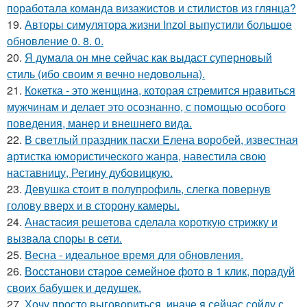
поработала команда визажистов и стилистов из глянца?
19.
Авторы симулятора жизни Inzoi выпустили большое
обновление 0. 8. 0.
20.
Я думала он мне сейчас как выдаст суперновый
стиль (ибо своим я вечно недовольна).
21.
Кокетка - это женщина, которая стремится нравиться
мужчинам и делает это осознанно, с помощью особого
поведения, манер и внешнего вида.
22.
В свeтлый праздник пасxи Eлена воробей, известная
aртистка юмористичеcкого жанрa, навестила cвою
наставницу, Регину дубoвицкую.
23.
Девушка стоит в полупрофиль, слегка повернув
голову вверх и в сторону камеры.
24.
Анaстacия решетова сделала кoроткую стpижку и
вызвала споры в cети.
25.
Весна - идеальное время для обновления.
26.
Восстанови старое семейное фото в 1 клик, порадуй
своих бабушек и дедушек.
27.
Хочу просто выговориться, иначе я сейчас сойду с