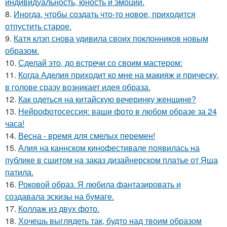
индивидуальность, юность и эмоции.
8.
Иногда, чтобы создать что-то новое, приходится
отпустить старое.
9.
Катя клэп снова удивила своих поклонников новым
образом.
10.
Сделай это, до встречи со своим мастером:
11.
Когда Аделия приходит ко мне на макияж и прическу,
в голове сразу возникает идея образа.
12.
Как одеться на китайскую вечеринку женщине?
13.
Нейрофотосессия: ваши фото в любом образе за 24
часа!
14.
Весна - время для смелых перемен!
15.
Алия на каннском кинофестивале появилась на
публике в сшитом на заказ дизайнерском платье от Яша
патила.
16.
Роковой образ. Я любила фантазировать и
создавала эскизы на бумаге.
17.
Коллаж из двух фото.
18.
Хочешь выглядеть так, будто над твоим образом