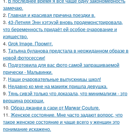
1.
В последнее время я всё чаще одну закономерность
замечаю.
2.
Главная и красивая причина поездки в.
3.
43-Летняя Энн хэтэуэй вновь продемонстрировала,
что беременность придаёт ей особое очарование и
изящество.
4.
Grok Image. Промпт.
5.
Татьяна буланова предстала в неожиданном образе в
новой фотосессии!
6.
Подготовила для вас фото самой запрашиваемой
прически - Мальвинки.
7.
Наши очаровательные выпускницы школ!
8.
Недавно ко мне на макияж пришла девушка.
9.
Тянь сивэй только что доказала, что минимализм - это
вершина роскоши.
10.
Образ джанви в сари от Marwar Couture.
11.
Женское состояние. Мне часто задают вопрос, что
такое женское состояние и чаще всего у женщин это
понимание искажено.