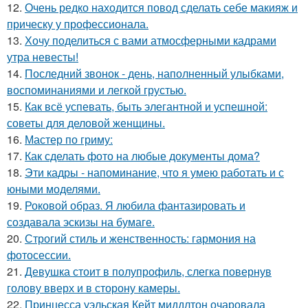
12.
Очень редко находится повод сделать себе макияж и
прическу у профессионала.
13.
Хочу поделиться с вами атмосферными кадрами
утра невесты!
14.
Последний звонок - день, наполненный улыбками,
воспоминаниями и легкой грустью.
15.
Как всё успевать, быть элегантной и успешной:
советы для деловой женщины.
16.
Мастер по гриму:
17.
Как сделать фото на любые документы дома?
18.
Эти кадры - напоминание, что я умею работать и с
юными моделями.
19.
Роковой образ. Я любила фантазировать и
создавала эскизы на бумаге.
20.
Строгий стиль и женственность: гармония на
фотосессии.
21.
Девушка стоит в полупрофиль, слегка повернув
голову вверх и в сторону камеры.
22.
Принцесса уэльская Кейт миддлтон очаровала