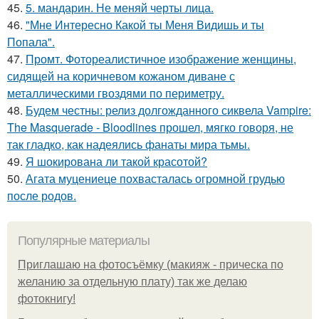
45.
5. мандарин. Не меняй черты лица.
46.
"Мне Интересно Какой ты Меня Видишь и ты
Попала".
47.
Промт. Фотореалистичное изображение женщины,
сидящей на коричневом кожаном диване с
металлическими гвоздями по периметру.
48.
Будем честны: релиз долгожданного сиквела Vampire:
The Masquerade - Bloodlines прошел, мягко говоря, не
так гладко, как надеялись фанаты мира тьмы.
49.
Я шокирована ли такой красотой?
50.
Агата муцениеце похвасталась огромной грудью
после родов.
Популярные материалы
Приглашаю на фотосъёмку (макияж - прическа по
желанию за отдельную плату) так же делаю
фотокнигу!