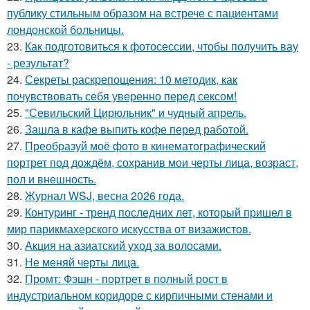
публику стильным образом на встрече с пациентами
лондонской больницы.
23.
Как подготовиться к фотосессии, чтобы получить вау
- результат?
24.
Секреты раскрепощения: 10 методик, как
почувствовать себя уверенно перед сексом!
25.
"Севильский Цирюльник" и чудный апрель.
26.
Зашла в кафе выпить кофе перед работой.
27.
Преобразуй моё фото в кинематографический
портрет под дождём, сохранив мои черты лица, возраст,
пол и внешность.
28.
Журнал WSJ, весна 2026 года.
29.
Контуринг - тренд последних лет, который пришел в
мир парикмахерского искусства от визажистов.
30.
Акция на азиатский уход за волосами.
31.
Не меняй черты лица.
32.
Промт: Фэшн - портрет в полный рост в
индустриальном коридоре с кирпичными стенами и