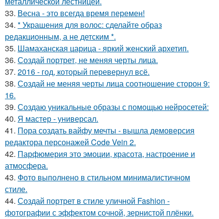
металлической лестницей.
33.
Весна - это всегда время перемен!
34.
* Украшения для волос: сделайте образ
редакционным, а не детским *.
35.
Шамаханская царица - яркий женский архетип.
36.
Создай портрет, не меняя черты лица.
37.
2016 - год, который перевернул всё.
38.
Создай не меняя черты лица соотношение сторон 9:
16.
39.
Создаю уникальные образы с помощью нейросетей:
40.
Я мастер - универсал.
41.
Пора создать вайфу мечты - вышла демоверсия
редактора персонажей Code Vein 2.
42.
Парфюмерия это эмоции, красота, настроение и
атмосфера.
43.
Фото выполнено в стильном минималистичном
стиле.
44.
Создай портрет в стиле уличной Fashion -
фотографии с эффектом сочной, зернистой плёнки.