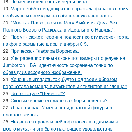
18.
Не меняя внешность и черты лица.
19.
Марго Робби неоднократно поражала фанатов своим
необычным взглядом на собственную внешность.
20.
"Мне так Плохо, но я не Могу Выйти из Дома без
Полного Боевого Раскраса и Идеального Наряда".
21.
Промт - сюжет: героиня подносит ко рту кусочек торта
на фоне размытые шары и цифры 3 5.
22.
Прическа - Глафира Воронова.
23.
Ультрареалистичный скриншот камеры поцелуев на
Jumbotron НБА, идентичность сохранена точно по
образцу из исходного изображения.
24.
Хочешь выглядеть так, будто над твоим образом
поработала команда визажистов и стилистов из глянца?
25.
Вы в статусе "Невеста"?
26.
Сколько времени нужно на сборы невесты?
27.
Я настоящая! У меня нет идеальной фигуры и
плоского живота.
28.
Недавно я провела нейрофотосессию для мамы
моего мужа - и это было настоящее удовольствие!