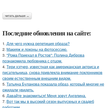
читать дальше →
Последние обновления на сайте:
1.
Для чего нужна репетиция образа?
2.
Макияж и локоны на фотосессию.
3.
"Рома Приехал в Ростов": Полина Диброва
познакомила любовника с отцом.
4.
Тери хэтчер, известная как американская актриса и
писательница, снова привлекла внимание поклонников
своим естественным внешним видом.
5.
Татьяна Буланова показала образ, который многие не
ожидали увидеть.
6.
Давайте знакомиться! Меня зовут Ангелина.
7.
Вот так мы в высокий сезон выпускных и свадеб
работаем.