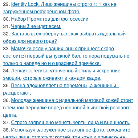
29.
Identity Lock. Лицо женщины строго 1: 1 как на
загруженном референсном фото.
30.
Набор Промптов для фотосессии.
31.
Черный не идет всем.
32.
Заставь всех обернуться: как выбрать идеальный
образ для нового года?
33.
Мамочки если у ваших юных принцесс скоро
состоится первый выпускной бал, то пора подумать не
только о наряде но и о красивой причёске.
34.
Лёгкая эстетика, утончённый стиль и искренние
эмоции, которые оживают в каждом кадре.
35.
Весна вдохновляет на перемены, а женщины -
расцветают.
36.
Молодая женщина с идеальной матовой кожей стоит
в темном переулке перед неоновой вывеской розового
цвета.
37.
Строго запрещено менять черты лица и внешность.
38.
Используя загруженное эталонное фото, сохраните
черты лица, структуру костей, тон кожи и прическу на