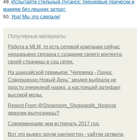
49.
Испытайте стильный Луганск: трендовые прически и
макияж без лишних затрат.
50.
Ура! Мы это сделали!
Популярные материалы
Работа в MLM, то есть сетевой компании сейчас
неразрывно связана с создание своего контента,
своей страницы в соц сетях.
На шанхайской премьере "Человека - Паука:
Совершенно Новый День" зендея выбрала не
просто очередной наряд, а настоящий артефакт
высокой моды.
Repost From @Showroom_Shopogolik_Noginsk
девочки выпускницы?
Современнаяв чем встречать 2017 год.
Вот это вырез: роузи хантингтон - уайтли затмила