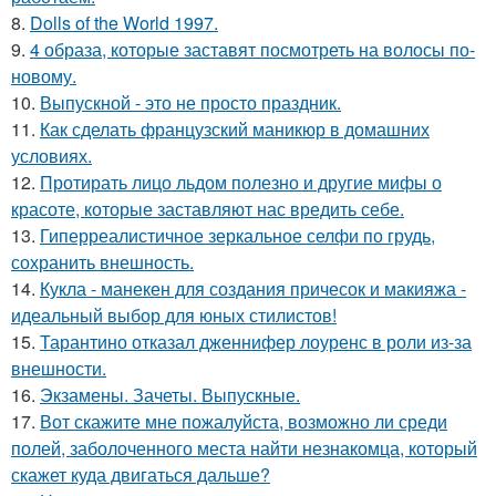
8.
Dolls of the World 1997.
9.
4 образа, которые заставят посмотреть на волосы по-
новому.
10.
Выпускной - это не просто праздник.
11.
Как сделать французский маникюр в домашних
условиях.
12.
Протирать лицо льдом полезно и другие мифы о
красоте, которые заставляют нас вредить себе.
13.
Гиперреалистичное зеркальное селфи по грудь,
сохранить внешность.
14.
Кукла - манекен для создания причесок и макияжа -
идеальный выбор для юных стилистов!
15.
Тарантино отказал дженнифер лоуренс в роли из-за
внешности.
16.
Экзамены. Зачеты. Выпускные.
17.
Вот скажите мне пожалуйста, возможно ли среди
полей, заболоченного места найти незнакомца, который
скажет куда двигаться дальше?