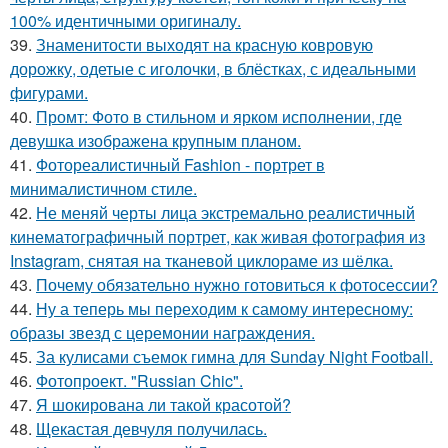
100% идентичными оригиналу.
39.
Знаменитости выходят на красную ковровую
дорожку, одетые с иголочки, в блёстках, с идеальными
фигурами.
40.
Промт: Фото в стильном и ярком исполнении, где
девушка изображена крупным планом.
41.
Фотореалистичный Fashion - портрет в
минималистичном стиле.
42.
Не меняй черты лица экстремально реалистичный
кинематографичный портрет, как живая фотография из
Instagram, снятая на тканевой циклораме из шёлка.
43.
Почему обязательно нужно готовиться к фотосессии?
44.
Ну а теперь мы переходим к самому интересному:
образы звезд с церемонии награждения.
45.
За кулисами съемок гимна для Sunday Night Football.
46.
Фотопроект. "Russian Chic".
47.
Я шокирована ли такой красотой?
48.
Щекастая девчуля получилась.