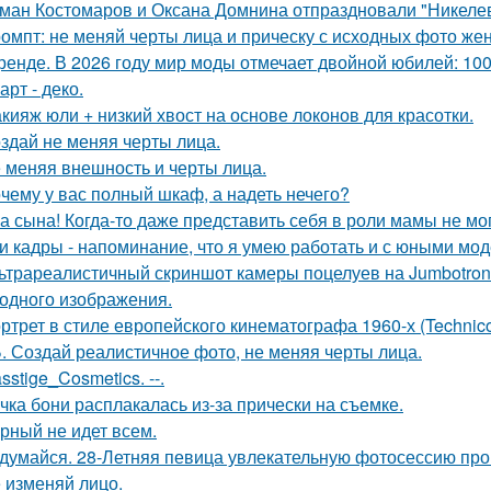
ман Костомаров и Оксана Домнина отпраздновали "Никеле
омпт: не меняй черты лица и прическу с исходных фото ж
ренде. В 2026 году мир моды отмечает двойной юбилей: 100
арт - деко.
кияж юли + низкий хвост на основе локонов для красотки.
здай не меняя черты лица.
 меняя внешность и черты лица.
чему у вас полный шкаф, а надеть нечего?
а сына! Когда-то даже представить себя в роли мамы не мог
и кадры - напоминание, что я умею работать и с юными мо
ьтрареалистичный скриншот камеры поцелуев на Jumbotron
ходного изображения.
ртрет в стиле европейского кинематографа 1960-х (Technico
. Создай реалистичное фото, не меняя черты лица.
sstige_Cosmetics. --.
чка бони расплакалась из-за прически на съемке.
рный не идет всем.
думайся. 28-Летняя певица увлекательную фотосессию про
 изменяй лицо.