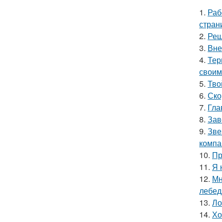
1.
Раб
стран
2.
Реш
3.
Вне
4.
Тер
своим
5.
Тво
6.
Ско
7.
Гла
8.
Зав
9.
Зве
компа
10.
Пр
11.
Я 
12.
Мн
лебед
13.
Ло
14.
Хо