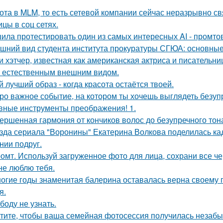
ота в MLM, то есть сетевой компании сейчас неразрывно свя
ицы в соц сетях.
ила протестировать один из самых интересных AI - промтов
шний вид студента института прокуратуры СГЮА: основные
и хэтчер, известная как американская актриса и писательн
 естественным внешним видом.
й лучший образ - когда красота остаётся твоей.
ро важное событие, на котором ты хочешь выглядеть безуп
вные инструменты преображения! 1.
ершенная гармония от кончиков волос до безупречного тон
зда сериала "Воронины" Екатерина Волкова поделилась кад
нии подруг.
омт. Используй загруженное фото для лица, сохрани все че
не люблю тебя.
огие годы знаменитая балерина оставалась верна своему
я.
боду не узнать.
тите, чтобы ваша семейная фотосессия получилась незаб