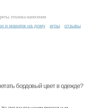
реты, техника нанесения
ки и макияж на дому
игры
отзывы
четать бордовый цвет в одежде?
. На этот раз под нашим пристальным