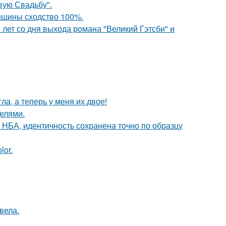
вую Свадьбу".
енщины сходство 100%.
 лет со дня выхода романа "Великий Гэтсби" и
ла, а теперь у меня их двое!
делями.
 НБА, идентичность сохранена точно по образцу
lor.
вела.