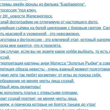
стюмы джейн фонды из фильма "Барбарелла".
тосессия "под ключ.
г 26\_новости Железногорск.
здай фотографию не отличимую от настоящего фото.
удийная съёмка на белой циклораме с боковым светом, Can
ть красивой и ухоженной - это невозможно.
дготовка к фотосессии - это ключевой этап, который напря
огда мне кажется, что я проклята.
том случае, если вы не знаете какое хобби выбрать, то ест
ссий.
терпретация картины анри Матисса "Золотые Рыбки" в сов
петиция образа невесты - очень важный момент подготовки 
чему дети так любят косметику: от игры до поиска себя.
ображение не меняя черты лица создай.
брый день редакторы!
м дополнить платье с открытыми плечами.
омт создай портрет, не меняя черты лица.
кияж, и прическа которые не боятся танцев до утра!