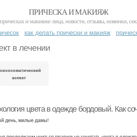
ПРИЧЕСКА И МАКИЯЖ
прическах и макияже лица, новости, отзывы, новинки, сек
ичесок
как делать прически и макияж
причес
ект в лечении
сихосоматический
аспект
хология цвета в одежде бордовый. Как со
й день, милые дамы!
ня продолжаем учиться правильно сочетать цвета в одежде