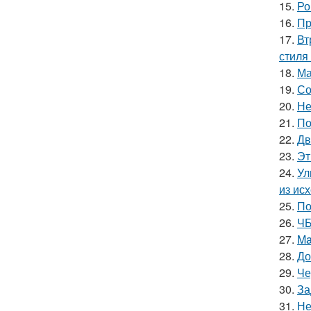
15.
Ро
16.
Пр
17.
Вт
стиля 
18.
Ма
19.
Со
20.
Не
21.
По
22.
Дв
23.
Эт
24.
Ул
из ис
25.
По
26.
ЧБ
27.
Ma
28.
До
29.
Че
30.
За
31.
Не