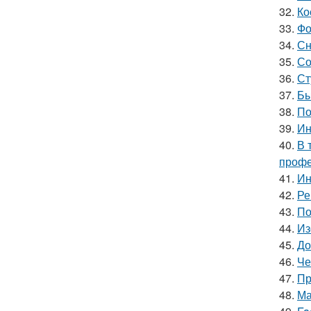
32.
Ко
33.
Фо
34.
Сн
35.
Со
36.
Ст
37.
Бы
38.
По
39.
Ин
40.
В 
профе
41.
Ин
42.
Ре
43.
По
44.
Из
45.
До
46.
Че
47.
Пр
48.
Ма