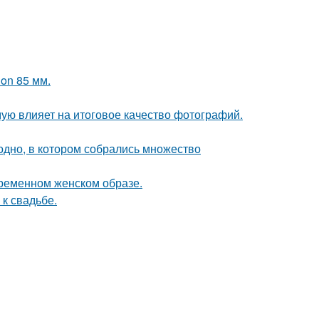
on 85 мм.
мую влияет на итоговое качество фотографий.
ь одно, в котором собрались множество
ременном женском образе.
к свадьбе.