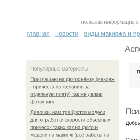
полезная информация о 
главная
новости
виды макияжа и пр
Асп
Популярные материалы
П
Приглашаю на фотосъёмку (макияж
- прическа по желанию за
отдельную плату) так же делаю
фотокнигу!
Пси
Девочки, нам требуются модели
для отработки скорости объемных
Добры
причесок таких как на фото и
модели на макияж (все работы на
Сегод