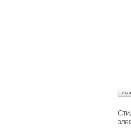
читат
Сти
эле