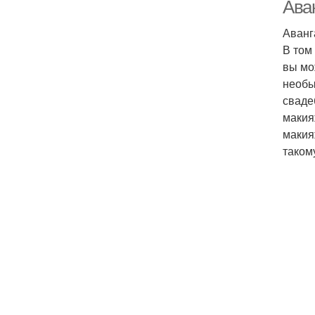
Ава
Аванг
В том
вы мо
необы
сваде
макия
макия
таком