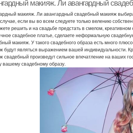
нгардный макияж. Ли авангардный сваде
ардный макияж. Ли авангардный свадебный макияж выбир
 случае, если вы во всем следуете только велению собстве
жете решить и на свадьбе предстать в смелом, креативном 
чное свадебное платье, сделаете неформальную свадебную 
бный макияж. У такого свадебного образа есть много плюсо
ж будут являться выражением вашей индивидуальности. Кр
ж свадебный произведут сильное впечатление на ваших гос
у вашему свадебному образу.