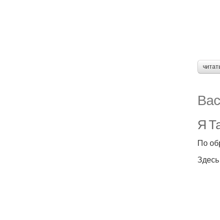
читат
Вас
Я Та
По об
Здесь