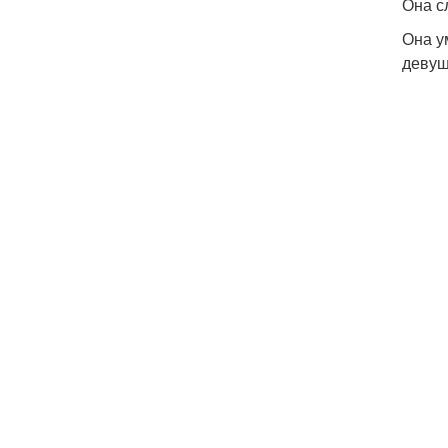
Она с
Она у
девуш