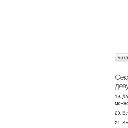
читат
Сек
дев
19. Д
можно
20. Е
21. В