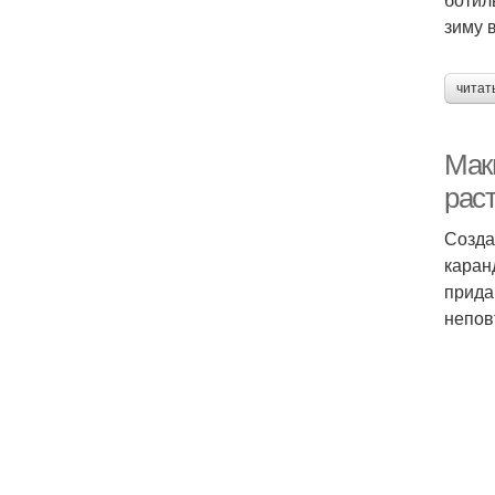
зиму в
читат
Мак
раст
Созда
каран
прида
непов