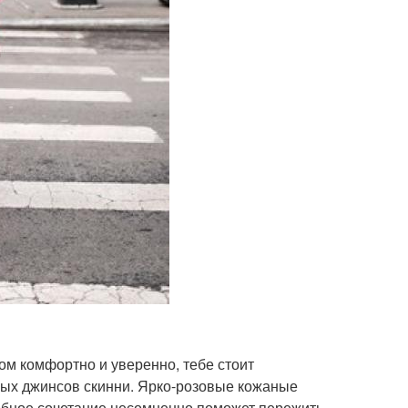
ом комфортно и уверенно, тебе стоит
аных джинсов скинни. Ярко-розовые кожаные
обное сочетание несомненно поможет пережить