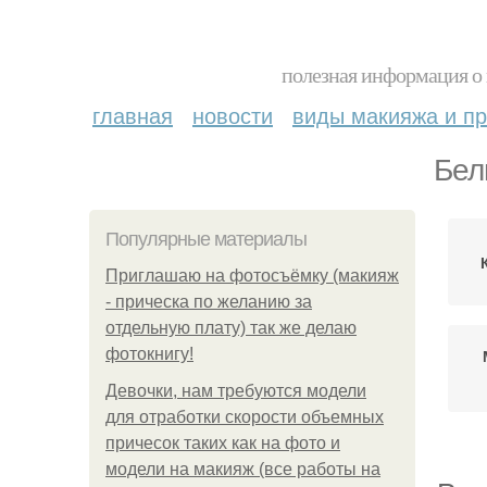
полезная информация о 
главная
новости
виды макияжа и пр
Бел
Популярные материалы
Приглашаю на фотосъёмку (макияж
- прическа по желанию за
отдельную плату) так же делаю
фотокнигу!
Девочки, нам требуются модели
для отработки скорости объемных
причесок таких как на фото и
модели на макияж (все работы на