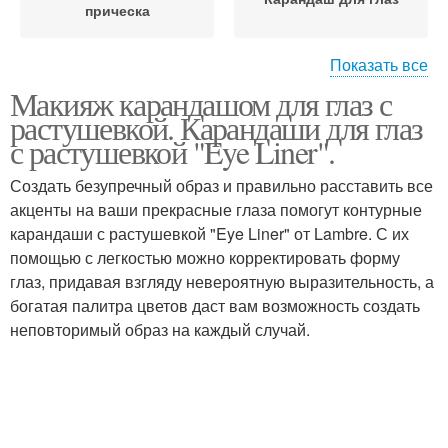
прическа
Показать все
Макияж карандашом для глаз с
Карандаши для глаз
Карандаш для бровей
растушевкой. Карандаши для глаз
с растушевкой "Eye Liner".
Создать безупречный образ и правильно расставить все
акценты на ваши прекрасные глаза помогут контурные
Черные карандаши
Макияж с растушевкой
карандаши с растушевкой "Eye Liner" от Lambre. С их
помощью с легкостью можно корректировать форму
глаз, придавая взгляду невероятную выразительность, а
богатая палитра цветов даст вам возможность создать
Макияж с белым
Белый карандаш
неповторимый образ на каждый случай.
Макияж для зеленых
Натуральный макияж
глаз