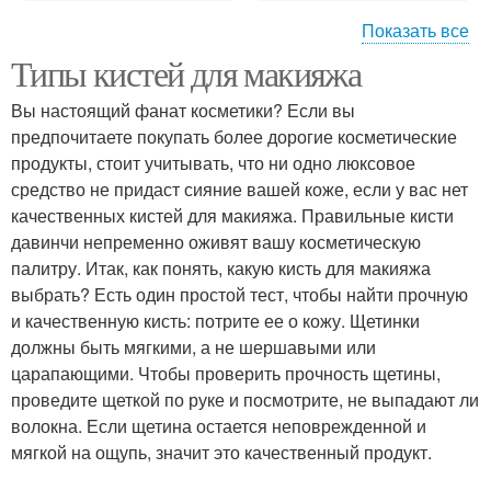
Показать все
Типы кистей для макияжа
Макияж с зеленым
Натуральный макияж
карандашом
Вы настоящий фанат косметики? Если вы
предпочитаете покупать более дорогие косметические
продукты, стоит учитывать, что ни одно люксовое
Макияж для зеленых
средство не придаст сияние вашей коже, если у вас нет
Советы по макияжу
глаз
качественных кистей для макияжа. Правильные кисти
давинчи непременно оживят вашу косметическую
палитру. Итак, как понять, какую кисть для макияжа
выбрать? Есть один простой тест, чтобы найти прочную
Косметики для макияжа
и качественную кисть: потрите ее о кожу. Щетинки
должны быть мягкими, а не шершавыми или
царапающими. Чтобы проверить прочность щетины,
проведите щеткой по руке и посмотрите, не выпадают ли
волокна. Если щетина остается неповрежденной и
мягкой на ощупь, значит это качественный продукт.