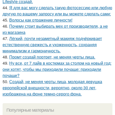
Lifestyle создай.
44.
Я для вас могу сделать такую фотосессию или любую
другую по вашему запросу или вы можете сделать сами:
45.
Волосы как отражение личности!
46.
Почему стоит выбирать мех от производителя, а не
из магазина
47.
Лёгкий, почти незаметный макияж подчёркивает
естественную свежесть и ухоженность, сохраняя
минимализм и гармоничность.
48.
Промт создай портрет, не меняя черты лица.
49.
Ну все, от 7 лайв в костюмах за столом на новый год:
они хотят, чтобы мы приходили почаще: приходили
почаще?
50.
Создай, не меняя черты лица, молодая девушка
европейской внешности, вероятно, около 30 лет,
изображена на фоне темно-серого фона.
Популярные материалы