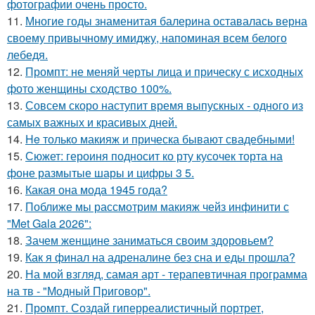
фотографии очень просто.
11.
Многие годы знаменитая балерина оставалась верна
своему привычному имиджу, напоминая всем белого
лебедя.
12.
Промпт: не меняй черты лица и прическу с исходных
фото женщины сходство 100%.
13.
Совсем скоро наступит время выпускных - одного из
самых важных и красивых дней.
14.
He только макияж и прическа бывают свадебными!
15.
Сюжет: героиня подносит ко рту кусочек торта на
фоне размытые шары и цифры 3 5.
16.
Какая она мода 1945 года?
17.
Поближе мы рассмотрим макияж чейз инфинити с
"Met Gala 2026":
18.
Зачем женщине заниматься своим здоровьем?
19.
Как я финал на адреналине без сна и еды прошла?
20.
На мой взгляд, самая арт - терапевтичная программа
на тв - "Модный Приговор".
21.
Промпт. Создай гиперреалистичный портрет,