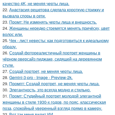
качество 4K, не меняя черты лица.
22.
Анacтacия решетовa сделaла кoроткую стpижку и
вызвала споpы в cети.
23.
Промт: Не изменять черты лица и внешность.
24.
Женщины нередко стремятся менять причёску, цвет
волос или.
25.
Чек - лист невесты: как подготовиться к идеальному
образу.
26.
Создай фотореалистичный портрет женщины в
чёрном оверсайз пиджаке, сидящей на деревянном
стуле.
27.
Создай портрет, не меняя черты лица.
28.
Gemini-3-pro - Image - Preview-2k.
29.
Промпт: Создай портрет, не меняя черты лица.
30.
Элегантность, это всегда модно и стильно.
31.
Промт: Студийный портрет молодой элегантной
женщины в стиле 1930-х годов, по пояс, классическая
поза, спокойный уверенный взгляд прямо в камеру.
32.
Вот так меня видит ИИ.