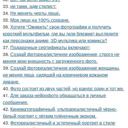
33.
ии таккк. адм стилист:
34.
Не менять черты лица\.
35.
Мое лицо на 100% сохрани.
36.
Хотите "Оживить" свои фотографии и получить
короткий мультфильм, где вы (или близкие) выглядите
как персонажи аниме, 3D-мультика или комикса?
37.
Подарочные сертификаты включают:
38.
Создай фотореалистичное изображение, строго не
меняя мою внешность с загруженного фото.
39.
Создай фотореалистичное изображение женщины,
не меняя лица, сидящей на коричневом кожаном
диване.
40.
Фото состоит из двух частей, но ракурс один и тот же.
41.
Для заказа нейрофото обращаться в личные
сообщения.
42.
Кинематографичный, ультрареалистичный чёрно-
белый портрет с лёгким плёночным зерном.
43.
Фотореалистичный и эстетичный портрет в стиле