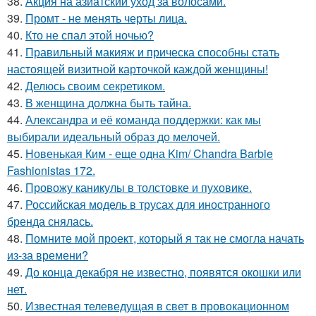
38.
Акция на азиатский уход за волосами.
39.
Промт - не менять черты лица.
40.
Кто не спал этой ночью?
41.
Правильный макияж и прическа способны стать
настоящей визитной карточкой каждой женщины!
42.
Делюсь своим секретиком.
43.
В женщина должна быть тайна.
44.
Александра и её команда поддержки: как мы
выбирали идеальный образ до мелочей.
45.
Новенькая Ким - еще одна Kim/ Chandra Barbie
Fashionistas 172.
46.
Провожу каникулы в толстовке и пуховике.
47.
Российская модель в трусах для иностранного
бренда снялась.
48.
Помните мой проект, который я так не смогла начать
из-за времени?
49.
До конца декабря не известно, появятся окошки или
нет.
50.
Известная телеведущая в свет в провокационном