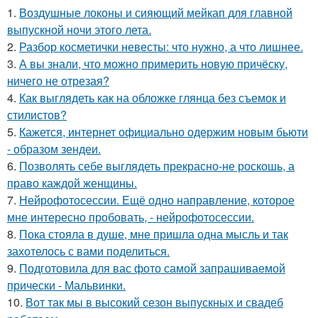
1.
Воздушные локоны и сияющий мейкап для главной
выпускной ночи этого лета.
2.
Разбор косметички невесты: что нужно, а что лишнее.
3.
А вы знали, что можно примерить новую причёску,
ничего не отрезая?
4.
Как выглядеть как на обложке глянца без съемок и
стилистов?
5.
Кажется, интернет официально одержим новым бьюти
- образом зендеи.
6.
Позволять себе выглядеть прекрасно-не роскошь, а
право каждой женщины.
7.
Нейрофотосессии. Ещё одно направление, которое
мне интересно пробовать, - нейрофотосессии.
8.
Пока стояла в душе, мне пришла одна мысль и так
захотелось с вами поделиться.
9.
Подготовила для вас фото самой запрашиваемой
прически - Мальвинки.
10.
Вот так мы в высокий сезон выпускных и свадеб