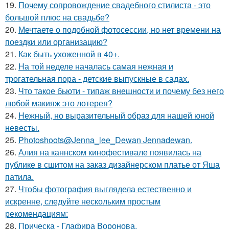
19.
Почему сопровождение свадебного стилиста - это
большой плюс на свадьбе?
20.
Мечтаете о подобной фотосессии, но нет времени на
поездки или организацию?
21.
Как быть ухоженной в 40+.
22.
На той неделе началась самая нежная и
трогательная пора - детские выпускные в садах.
23.
Что такое бьюти - типаж внешности и почему без него
любой макияж это лотерея?
24.
Нежный, но выразительный образ для нашей юной
невесты.
25.
Photoshoots@Jenna_lee_Dewan Jennadewan.
26.
Алия на каннском кинофестивале появилась на
публике в сшитом на заказ дизайнерском платье от Яша
патила.
27.
Чтобы фотография выглядела естественно и
искренне, следуйте нескольким простым
рекомендациям:
28.
Прическа - Глафира Воронова.