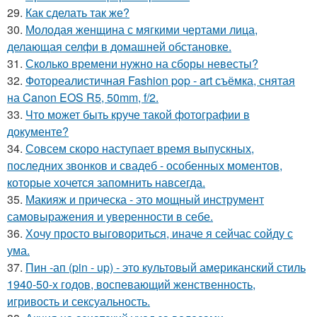
29.
Как сделать так же?
30.
Молодая женщина с мягкими чертами лица,
делающая селфи в домашней обстановке.
31.
Сколько времени нужно на сборы невесты?
32.
Фотореалистичная Fashion pop - art съёмка, снятая
на Canon EOS R5, 50mm, f/2.
33.
Что может быть круче такой фотографии в
документе?
34.
Совсем скоро наступает время выпускных,
последних звонков и свадеб - особенных моментов,
которые хочется запомнить навсегда.
35.
Макияж и прическа - это мощный инструмент
самовыражения и уверенности в себе.
36.
Хочу просто выговориться, иначе я сейчас сойду с
ума.
37.
Пин -ап (pin - up) - это культовый американский стиль
1940-50-х годов, воспевающий женственность,
игривость и сексуальность.