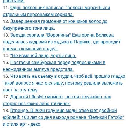
работаем.
11.
Один поклонник написал: "волосы марси были
отдельным персонажем сериала.
12.
Завершенная гармония от кончиков волос до
безупречного тона лица.
13.
Звезда сериала "Воронины" Екатерина Волкова
поделилась кадрами из отдыха в Париже, где проводит
время в компании подруг.
14.
"Не изменяй лицо, черты лица.
15.
Настасья самбурская перед подписчиками в
неожиданном амплуа предстала.
16.
Что взять на съёмку в студии, чтоб всё прошло гладко
такой вопрос я часто слышу, поэтому решила выложить
пост на эту тему.
17.
Дорогой Lifestyle момент, но снят случайно, как
сторис без каких либо табличек.
18.
Втренде. В 2026 году мир моды отмечает двойной
юбилей: 100 лет со дня выхода романа "Великий Гэтсби"
и стиля арт - деко.