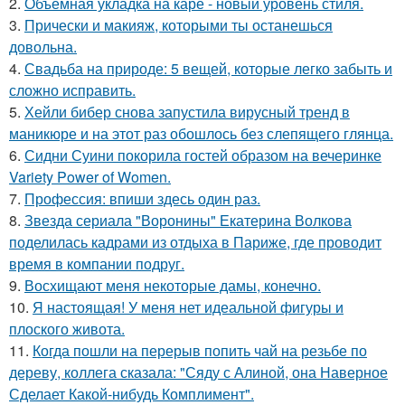
2.
Объёмная укладка на каре - новый уровень стиля.
3.
Прически и макияж, которыми ты останешься
довольна.
4.
Свадьба на природе: 5 вещей, которые легко забыть и
сложно исправить.
5.
Хейли бибер снова запустила вирусный тренд в
маникюре и на этот раз обошлось без слепящего глянца.
6.
Сидни Суини покорила гостей образом на вечеринке
Variety Power of Women.
7.
Профессия: впиши здесь один раз.
8.
Звезда сериала "Воронины" Екатерина Волкова
поделилась кадрами из отдыха в Париже, где проводит
время в компании подруг.
9.
Восхищают меня некоторые дамы, конечно.
10.
Я настоящая! У меня нет идеальной фигуры и
плоского живота.
11.
Когда пошли на перерыв попить чай на резьбе по
дереву, коллега сказала: "Сяду с Алиной, она Наверное
Сделает Какой-нибудь Комплимент".