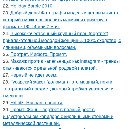
22.
Holiday Barbie 2010.
23.
Добрый день! Фотограф и модель ищет визажиста,
который сможет выполнить макияж и прическу в
формате ТФП 4 или 7 мая.
24.
Высококачественный крупный план (портрет)
привлекательной молодой женщины, 100% сходство, с
длинными, объемными волосами.
25.
Портрет. Иифото. Промпт.
26.
Макияж против капельницы: как Instagram - тренды
сталкиваются с реальной родовой палатой.
27.
Черный не идет всем.
28.
Гусарский жакет (доломан) - это мощный, почти
театральный предмет, который требует уважения и
смелости.
29.
Hrithik_Roshan_новости.
30.
Промт: Фэшн - портрет в полный рост в
индустриальном коридоре с кирпичными стенами и
металлической лестницей.