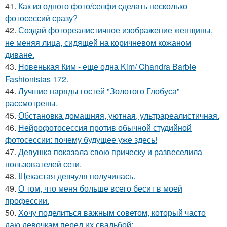
41.
Как из одного фото/селфи сделать несколько
фотосессий сразу?
42.
Создай фотореалистичное изображение женщины,
не меняя лица, сидящей на коричневом кожаном
диване.
43.
Новенькая Ким - еще одна Kim/ Chandra Barbie
Fashionistas 172.
44.
Лучшие наряды гостей "Золотого Глобуса"
рассмотрены.
45.
Обстановка домашняя, уютная, ультрареалистичная.
46.
Нейрофотосессия против обычной студийной
фотосессии: почему будущее уже здесь!
47.
Девушка показала свою прическу и развеселила
пользователей сети.
48.
Щекастая девчуля получилась.
49.
О том, что меня больше всего бесит в моей
профессии.
50.
Хочу поделиться важным советом, который часто
даю девочкам перед их свадьбой: