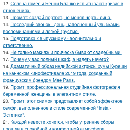
12.
Селена гомес и Бенни Бланко испытывают кризис в
отношениях.
13.
Промпт: создай портрет, не меняя черты лица.
14.
Последний звонок - день, наполненный улыбками,
воспоминаниями и легкой грустью.
15.
Подготовка к выпускному - волнительно и
ответственно.
16.
He только макияж и прическа бывают свадебными!
17.
Почему у вас полный шкаф, а надеть нечего?
18.
Драматичный образ индийской актрисы хумы Куреши
на каннском кинофестивале 2019 года, созданный
французским брендом Mae Paris.
19.
Промт: профессиональная студийная фотография
беременной женщины в элегантном стиле.
20.
Промт: этот снимок представляет собой эффектное
селфи, выполненное в стиле современной "Insta -
Эстетики".
21.
Каждой невесте хочется, чтобы утренние сборы
прошли в спокойной и комфортной атмосфере.