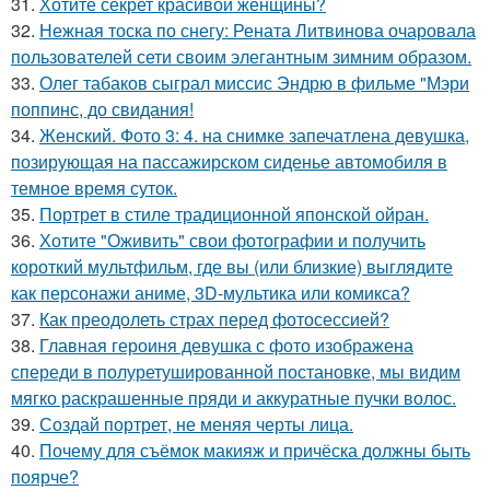
31.
Хотите секрет красивой женщины?
32.
Нежная тоска по снегу: Рената Литвинова очаровала
пользователей сети своим элегантным зимним образом.
33.
Олег табаков сыграл миссис Эндрю в фильме "Мэри
поппинс, до свидания!
34.
Женский. Фото 3: 4. на снимке запечатлена девушка,
позирующая на пассажирском сиденье автомобиля в
темное время суток.
35.
Портрет в стиле традиционной японской ойран.
36.
Хотите "Оживить" свои фотографии и получить
короткий мультфильм, где вы (или близкие) выглядите
как персонажи аниме, 3D-мультика или комикса?
37.
Как преодолеть страх перед фотосессией?
38.
Главная героиня девушка с фото изображена
спереди в полуретушированной постановке, мы видим
мягко раскрашенные пряди и аккуратные пучки волос.
39.
Создай портрет, не меняя черты лица.
40.
Почему для съёмок макияж и причёска должны быть
поярче?