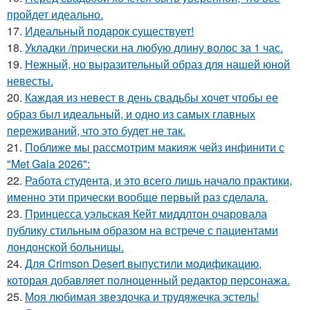
пройдет идеально.
17.
Идеальный подарок существует!
18.
Укладки /прически на любую длину волос за 1 час.
19.
Нежный, но выразительный образ для нашей юной
невесты.
20.
Каждая из невест в день свадьбы хочет чтобы ее
образ был идеальный, и одно из самых главных
переживаний, что это будет не так.
21.
Поближе мы рассмотрим макияж чейз инфинити с
"Met Gala 2026":
22.
Работа студента, и это всего лишь начало практики,
именно эти прически вообще первый раз сделала.
23.
Принцесса уэльская Кейт миддлтон очаровала
публику стильным образом на встрече с пациентами
лондонской больницы.
24.
Для Crimson Desert выпустили модификацию,
которая добавляет полноценный редактор персонажа.
25.
Моя любимая звездочка и трудяжечка эстель!