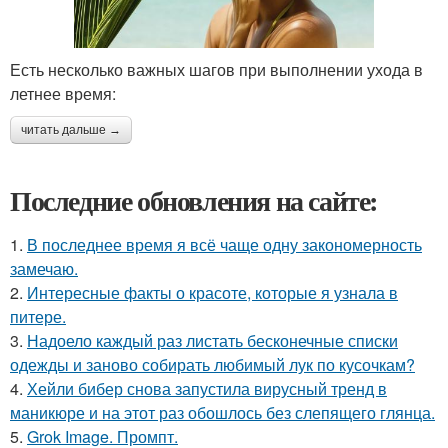
Есть несколько важных шагов при выполнении ухода в
летнее время:
читать дальше →
Последние обновления на сайте:
1.
В последнее время я всё чаще одну закономерность
замечаю.
2.
Интересные факты о красоте, которые я узнала в
питере.
3.
Надоело каждый раз листать бесконечные списки
одежды и заново собирать любимый лук по кусочкам?
4.
Хейли бибер снова запустила вирусный тренд в
маникюре и на этот раз обошлось без слепящего глянца.
5.
Grok Image. Промпт.