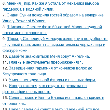
6.
Мнения_ пкр. Как же я устала от механики выбора
гардероба в водяной лилии.
7.
Сидни Суини покорила гостей образом на вечеринке
Variety Power of Women.
8.
"Шикарна! Свежее фото 60-летней Марины зудиной
восхитило поклонников.
9.
{Промт}. Сгенерируй молодую женщину в полуобороте
- крупный план, акцент на выразительных чертах лица и
фактуре кожи.
10.
Давайте знакомиться! Меня зовут Ангелина.
11.
Главные инструменты преображения! 1.
12.
Завершенная гармония от кончиков волос до
безупречного тона лица.
13.
У меня нет идеальной фигуры и пышных форм.
14.
Иногда кажется, что создать персонажа по
фотографии очень просто.
15.
Селена гомес и Бенни Бланко испытывают кризис в
отношениях.
16.
Перед свадьбой хочется быть уверенной, что всё