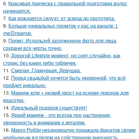
6.
Красивая прическа с правильной подготовки волос
начинается.
7.
Как рождается силуэт: от эскиза до прототипа.
8.
Больше уникальных промтов у нас на канале: t.
me/Dnsamai.
9.
Промт. Используй загруженное фото для лица,
сохрани все черты точно.
10.
Дорогой Lifestyle момент, но снят случайно, как
сторис без каких либо табличек.
11.
Смелая. Гламурная. Девушка.
12.
Перед свадьбой хочется быть уверенной, что всё
пройдет идеально.
13.
Макияж юли + низкий хвост на основе локонов для
красотки.
14.
Идеальный подарок существует!
15.
Яркий макияж - это всегда про настроение,
уверенность и внимание к деталям.
16.
Марго Робби неоднократно поражала фанатов своим
необычным взглядом на собственную внешность.