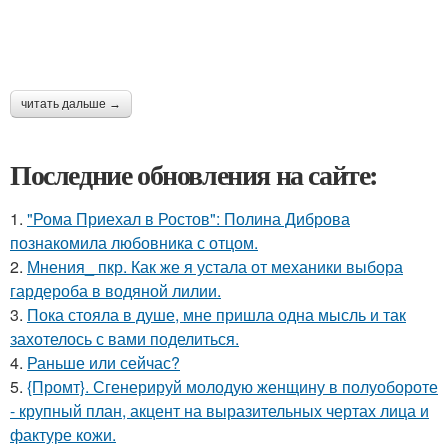
читать дальше →
Последние обновления на сайте:
1.
"Рома Приехал в Ростов": Полина Диброва
познакомила любовника с отцом.
2.
Мнения_ пкр. Как же я устала от механики выбора
гардероба в водяной лилии.
3.
Пока стояла в душе, мне пришла одна мысль и так
захотелось с вами поделиться.
4.
Раньше или сейчас?
5.
{Промт}. Сгенерируй молодую женщину в полуобороте
- крупный план, акцент на выразительных чертах лица и
фактуре кожи.