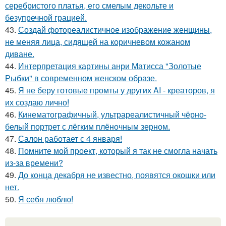
серебристого платья, его смелым декольте и
безупречной грацией.
43.
Создай фотореалистичное изображение женщины,
не меняя лица, сидящей на коричневом кожаном
диване.
44.
Интерпретация картины анри Матисса "Золотые
Рыбки" в современном женском образе.
45.
Я не беру готовые промты у других AI - креаторов, я
их создаю лично!
46.
Кинематографичный, ультрареалистичный чёрно-
белый портрет с лёгким плёночным зерном.
47.
Салон работает с 4 января!
48.
Помните мой проект, который я так не смогла начать
из-за времени?
49.
До конца декабря не известно, появятся окошки или
нет.
50.
Я себя люблю!