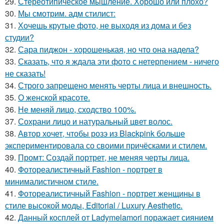
29.
Стереотипическое мышление. Хорошо или плохо?
30.
Мы смотрим. адм стилист:
31.
Хочешь крутые фото, не выходя из дома и без
студии?
32.
Сара пиджон - хорошенькая, но что она надела?
33.
Сказать, что я ждала эти фото с нетерпением - ничего
не сказать!
34.
Строго запрещено менять черты лица и внешность.
35.
О женской красоте.
36.
Не меняй лицо, сходство 100%.
37.
Сохрани лицо и натуральный цвет волос.
38.
Автор хочет, чтобы розэ из Blackpink больше
экспериментировала со своими причёсками и стилем.
39.
Промт: Создай портрет, не меняя черты лица.
40.
Фотореалистичный Fashion - портрет в
минималистичном стиле.
41.
Фотореалистичный Fashion - портрет женщины в
стиле высокой моды, Editorial / Luxury Aesthetic.
42.
Данный косплей от Ladymelamori поражает сиянием