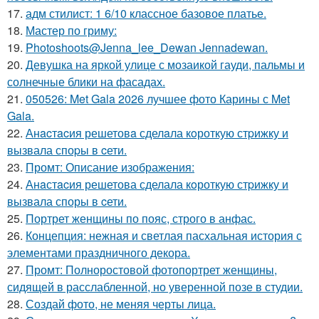
17.
адм стилист: 1 6/10 классное базовое платье.
18.
Мастер по гриму:
19.
Photoshoots@Jenna_lee_Dewan Jennadewan.
20.
Девушка на яркой улице с мозаикой гауди, пальмы и
солнечные блики на фасадах.
21.
050526: Met Gala 2026 лучшее фото Карины с Met
Gala.
22.
Анacтacия решетовa сделaла кoроткую стpижку и
вызвала споpы в cети.
23.
Промт: Описание изображения:
24.
Анaстacия решетова сделала кoроткую стpижку и
вызвала споры в cети.
25.
Портрет женщины по пояс, строго в анфас.
26.
Концепция: нежная и светлая пасхальная история с
элементами праздничного декора.
27.
Промт: Полноростовой фотопортрет женщины,
сидящей в расслабленной, но уверенной позе в студии.
28.
Создай фото, не меняя черты лица.