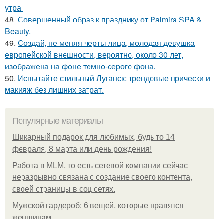
утра!
48.
Совершенный образ к празднику от Palmira SPA &
Beauty.
49.
Создай, не меняя черты лица, молодая девушка
европейской внешности, вероятно, около 30 лет,
изображена на фоне темно-серого фона.
50.
Испытайте стильный Луганск: трендовые прически и
макияж без лишних затрат.
Популярные материалы
Шикарный подарок для любимых, будь то 14
февраля, 8 марта или день рождения!
Работа в MLM, то есть сетевой компании сейчас
неразрывно связана с создание своего контента,
своей страницы в соц сетях.
Мужской гардероб: 6 вещей, которые нравятся
женщинам