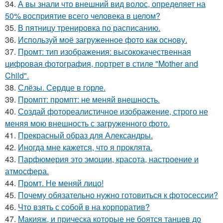
34.
А вы знали что внешний вид волос, определяет на
50% восприятие всего человека в целом?
35.
В пятницу тренировка по расписанию.
36.
Используй моё загруженное фото как основу.
37.
Промт: тип изображения: высококачественная
цифровая фотография, портрет в стиле "Mother and
Child".
38.
Слёзы. Сердце в горле.
39.
Промпт: промпт: не меняй внешность.
40.
Создай фотореалистичное изображение, строго не
меняя мою внешность с загруженного фото.
41.
Прекрасный образ для Александры.
42.
Иногда мне кажется, что я проклята.
43.
Парфюмерия это эмоции, красота, настроение и
атмосфера.
44.
Промт. Не меняй лицо!
45.
Почему обязательно нужно готовиться к фотосессии?
46.
Что взять с собой в на корпоратив?
47.
Макияж, и прическа которые не боятся танцев до