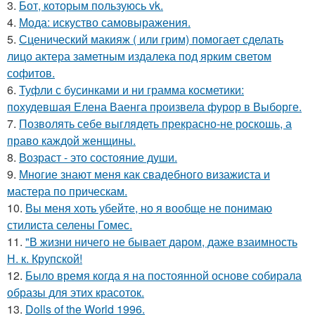
3.
Бот, которым пользуюсь vk.
4.
Мода: искуство самовыражения.
5.
Сценический макияж ( или грим) помогает сделать
лицо актера заметным издалека под ярким светом
софитов.
6.
Туфли с бусинками и ни грамма косметики:
похудевшая Елена Ваенга произвела фурор в Выборге.
7.
Позволять себе выглядеть прекрасно-не роскошь, а
право каждой женщины.
8.
Возраст - это состояние души.
9.
Многие знают меня как свадебного визажиста и
мастера по прическам.
10.
Вы меня хоть убейте, но я вообще не понимаю
стилиста селены Гомес.
11.
"В жизни ничего не бывает даром, даже взаимность
Н. к. Крупской!
12.
Было время когда я на постоянной основе собирала
образы для этих красоток.
13.
Dolls of the World 1996.