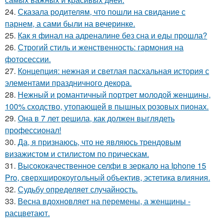
24.
Сказала родителям, что пошли на свидание с
парнем, а сами были на вечеринке.
25.
Как я финал на адреналине без сна и еды прошла?
26.
Строгий стиль и женственность: гармония на
фотосессии.
27.
Концепция: нежная и светлая пасхальная история с
элементами праздничного декора.
28.
Нежный и романтичный портрет молодой женщины,
100% сходство, утопающей в пышных розовых пионах.
29.
Она в 7 лет решила, как должен выглядеть
профессионал!
30.
Да, я признаюсь, что не являюсь трендовым
визажистом и стилистом по прическам.
31.
Высококачественное селфи в зеркало на Iphone 15
Pro, сверхширокоугольный объектив, эстетика влияния.
32.
Судьбу определяет случайность.
33.
Весна вдохновляет на перемены, а женщины -
расцветают.