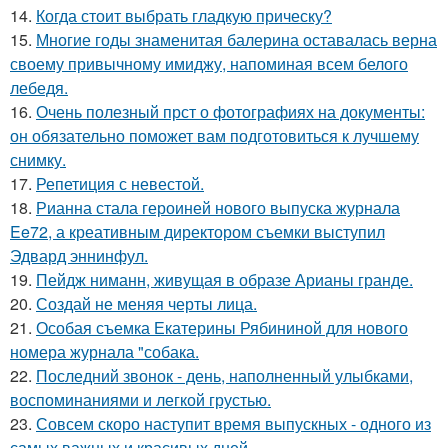
14.
Когда стоит выбрать гладкую прическу?
15.
Многие годы знаменитая балерина оставалась верна
своему привычному имиджу, напоминая всем белого
лебедя.
16.
Очень полезный прст о фотографиях на документы:
он обязательно поможет вам подготовиться к лучшему
снимку.
17.
Репетиция с невестой.
18.
Рианна стала героиней нового выпуска журнала
Ee72, а креативным директором съемки выступил
Эдвард эннинфул.
19.
Пейдж ниманн, живущая в образе Арианы гранде.
20.
Создай не меняя черты лица.
21.
Особая съемка Екатерины Рябининой для нового
номера журнала "собака.
22.
Последний звонок - день, наполненный улыбками,
воспоминаниями и легкой грустью.
23.
Совсем скоро наступит время выпускных - одного из
самых важных и красивых дней.