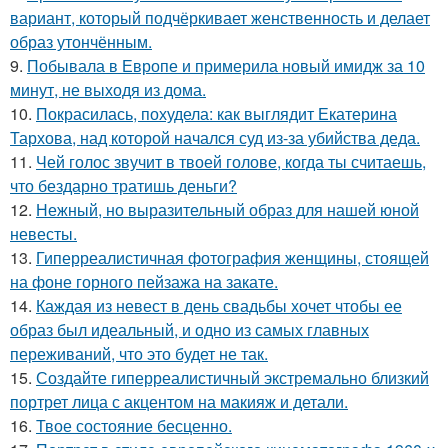
вариант, который подчёркивает женственность и делает
образ утончённым.
9.
Побывала в Европе и примерила новый имидж за 10
минут, не выходя из дома.
10.
Покрасилась, похудела: как выглядит Екатерина
Тархова, над которой начался суд из-за убийства деда.
11.
Чей голос звучит в твоей голове, когда ты считаешь,
что бездарно тратишь деньги?
12.
Нежный, но выразительный образ для нашей юной
невесты.
13.
Гиперреалистичная фотография женщины, стоящей
на фоне горного пейзажа на закате.
14.
Каждая из невест в день свадьбы хочет чтобы ее
образ был идеальный, и одно из самых главных
переживаний, что это будет не так.
15.
Создайте гиперреалистичный экстремально близкий
портрет лица с акцентом на макияж и детали.
16.
Твое состояние бесценно.