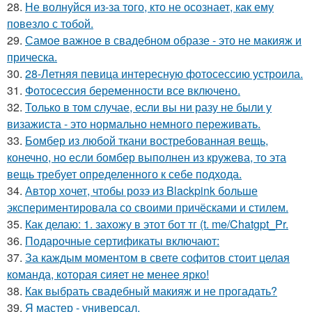
28.
Не волнуйся из-за того, кто не осознает, как ему
повезло с тобой.
29.
Самое важное в свадебном образе - это не макияж и
прическа.
30.
28-Летняя певица интересную фотосессию устроила.
31.
Фотосессия беременности все включено.
32.
Только в том случае, если вы ни разу не были у
визажиста - это нормально немного переживать.
33.
Бомбер из любой ткани востребованная вещь,
конечно, но если бомбер выполнен из кружева, то эта
вещь требует определенного к себе подхода.
34.
Автор хочет, чтобы розэ из Blackpink больше
экспериментировала со своими причёсками и стилем.
35.
Как делаю: 1. захожу в этот бот тг (t. me/Chatgpt_Pr.
36.
Подарочные сертификаты включают:
37.
За каждым моментом в свете софитов стоит целая
команда, которая сияет не менее ярко!
38.
Как выбрать свадебный макияж и не прогадать?
39.
Я мастер - универсал.