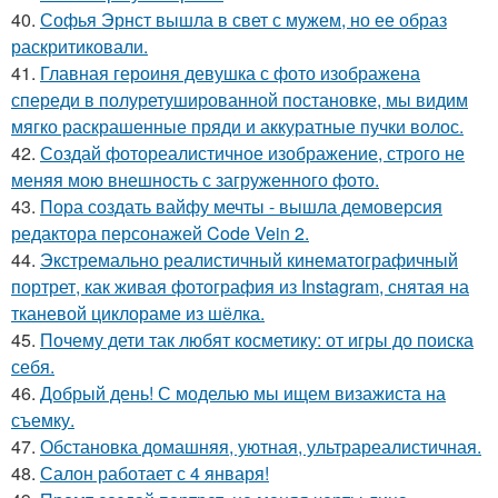
40.
Софья Эрнст вышла в свет с мужем, но ее образ
раскритиковали.
41.
Главная героиня девушка с фото изображена
спереди в полуретушированной постановке, мы видим
мягко раскрашенные пряди и аккуратные пучки волос.
42.
Создай фотореалистичное изображение, строго не
меняя мою внешность с загруженного фото.
43.
Пора создать вайфу мечты - вышла демоверсия
редактора персонажей Code Vein 2.
44.
Экстремально реалистичный кинематографичный
портрет, как живая фотография из Instagram, снятая на
тканевой циклораме из шёлка.
45.
Почему дети так любят косметику: от игры до поиска
себя.
46.
Добрый день! С моделью мы ищем визажиста на
съемку.
47.
Обстановка домашняя, уютная, ультрареалистичная.
48.
Салон работает с 4 января!