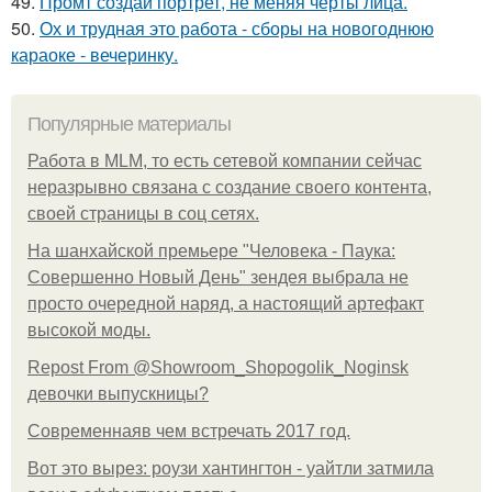
49.
Промт создай портрет, не меняя черты лица.
50.
Ох и трудная это работа - сборы на новогоднюю
караоке - вечеринку.
Популярные материалы
Работа в MLM, то есть сетевой компании сейчас
неразрывно связана с создание своего контента,
своей страницы в соц сетях.
На шанхайской премьере "Человека - Паука:
Совершенно Новый День" зендея выбрала не
просто очередной наряд, а настоящий артефакт
высокой моды.
Repost From @Showroom_Shopogolik_Noginsk
девочки выпускницы?
Современнаяв чем встречать 2017 год.
Вот это вырез: роузи хантингтон - уайтли затмила