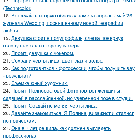
17.
Портрет в стиле европейского кинематографа 1960-х
(Technicolor.
18.
Встречайте вторую обложку номера апрель - май'26
журнала Wedding, посвященному новой географии
любви.
19.
Девушка стоит в полупрофиль, слегка повернув
голову вверх и в сторону камеры.
20.
Промт: девушка с чокером.
21.
Сохрани черты лица, цвет глаз и волос.
22.
Как подготовиться к фотосессии, чтобы получить вау
- результат?
23.
Съёмка юный художник.
24.
Промт: Полноростовой фотопортрет женщины,
сидящей в расслабленной, но уверенной позе в студии.
25.
Промт: Создай не меняя черты лица.
26.
Давайте знакомиться! Я Полина, визажист и стилист
по прическам.
27.
Она в 7 лет решила, как должен выглядеть
профессионал!