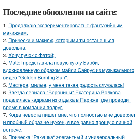
Последние обновления на сайте:
1.
Продолжаю экспериментировать с фантазийным
макияжем.
2.
Прически и макияж, которыми ты останешься
довольна.
3.
Хочу пучок с фатой;.
4.
Mattel представила новую куклу Барби,
вдохновлённую образом майли Сайрус из музыкального
видео "Golden Burning Sun".
5.
Мастера, милые, у меня такая радость случалась!
6.
Звезда сериала "Воронины" Екатерина Волкова
поделилась кадрами из отдыха в Париже, где проводит
время в компании подруг.
7.
Когда невеста пишет мне, что полностью мне доверяет
и пробный образ не нужен, я все равно прошу о личной
встрече.
8.
Причёска "Ракушка" элегантный и универсальный