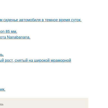
м сиденье автомобиля в темное время суток.
on 85 мм.
ота Nanabanana.
нь.
ый рост, снятый на широкой мраморной
ик.
язь