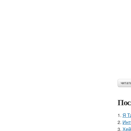
читат
Пос
1.
Я Т
2.
Инт
3.
Хей