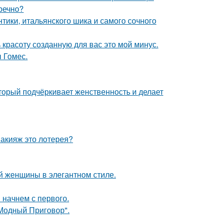
речно?
нтики, итальянского шика и самого сочного
 красоту созданную для вас это мой минус.
 Гомес.
торый подчёркивает женственность и делает
макияж это лотерея?
 женщины в элегантном стиле.
 начнем с первого.
"Модный Приговор".