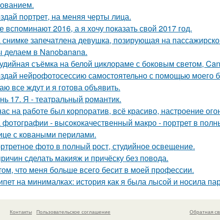
ованием.
здай портрет, на меняя черты лица.
е вспоминают 2016, а я хочу показать свой 2017 год.
 снимке запечатлена девушка, позирующая на пассажирско
 делаем в Nanobanana.
удийная съёмка на белой циклораме с боковым светом, Can
здай нейрофотосессию самостоятельно с помощью моего б
аю все ждут и я готова объявить.
нь 17. Я - театральный романтик.
нас на работе был корпоратив, всё красиво, настроение ого
 фотографии - высококачественный макро - портрет в полн
ице с коваными перилами.
ртретное фото в полный рост, студийное освещение.
причин сделать макияж и причёску без повода.
том, что меня больше всего бесит в моей профессии.
ипет на минималках: история как я была лысой и носила пар
Контакты
Пользовательское соглашение
Обратная св