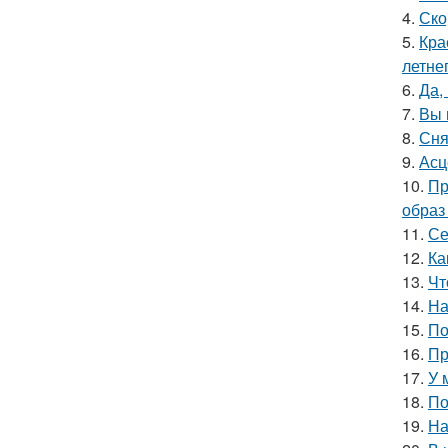
4.
Ско
5.
Кра
летне
6.
Да,
7.
Вы 
8.
Сня
9.
Асц
10.
Пр
образ
11.
Се
12.
Ка
13.
Чт
14.
На
15.
По
16.
Пр
17.
У 
18.
По
19.
На