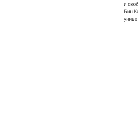
и сво
Бин К
униве