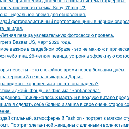
нашем приложении довольно сложная система гардероба.
тореалистичная съёмка Sony, 70mm, f/2.
сна - идеальное время для обновления.
здай фотореалистичный портрет женщины в чёрном оверса
kra_ai идея.
-Летняя певица увлекательную фотосессию провела.
rper's Bazaar US, март 2026 года.
мое важное в свадебном образе - это не макияж и прическа
ся чеботина, 28-летняя певица, устроила эффектную фото
оры невесты - это спокойное время перед большим днём.
ша героиня 3 сезона шикарная Дарья.
ра пиджон - хорошенькая, но что она надела?
стюмы джейн фонды из фильма "Барбарелла".
раданово. Приближалось 8 марта, и в воздухе витало пред
шила я сделать себе больно и зашла в свое очень старое с
ение.
здай стильный, атмосферный Fashion - портрет в мягком ст
омт. Портрет элегантной женщины с длинными волнистыми 