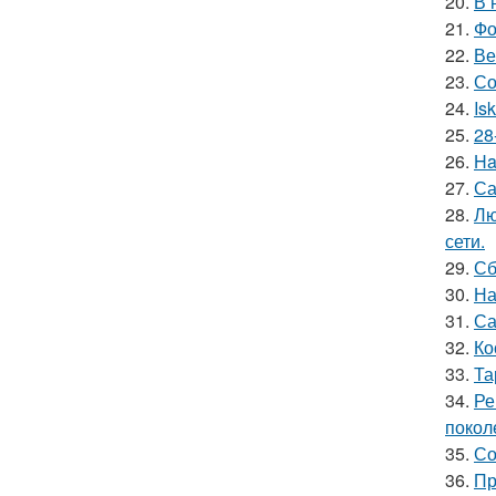
20.
В 
21.
Фо
22.
Ве
23.
Со
24.
Is
25.
28
26.
Ha
27.
Са
28.
Лю
сети.
29.
Сб
30.
На
31.
Са
32.
Ко
33.
Та
34.
Ре
покол
35.
Со
36.
Пр