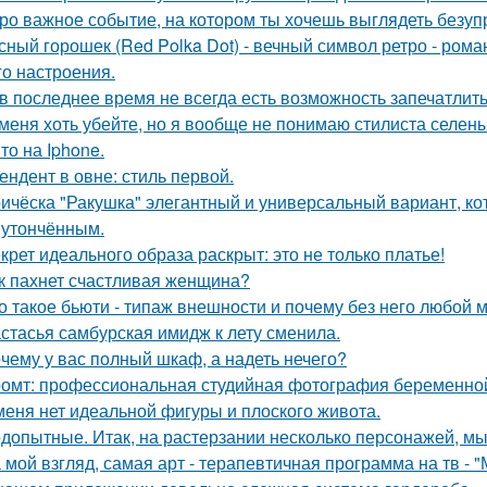
ро важное событие, на котором ты хочешь выглядеть безуп
сный горошек (Red Polka Dot) - вечный символ ретро - рома
го настроения.
 в последнее время не всегда есть возможность запечатлить
меня хоть убейте, но я вообще не понимаю стилиста селены
то на Iphone.
ендент в овне: стиль первой.
ичёска "Ракушка" элегантный и универсальный вариант, ко
 утончённым.
крет идеального образа раскрыт: это не только платье!
к пахнет счастливая женщина?
о такое бьюти - типаж внешности и почему без него любой 
стасья самбурская имидж к лету сменила.
чему у вас полный шкаф, а надеть нечего?
омт: профессиональная студийная фотография беременной
меня нет идеальной фигуры и плоского живота.
допытные. Итак, на растерзании несколько персонажей, мы
 мой взгляд, самая арт - терапевтичная программа на тв - 