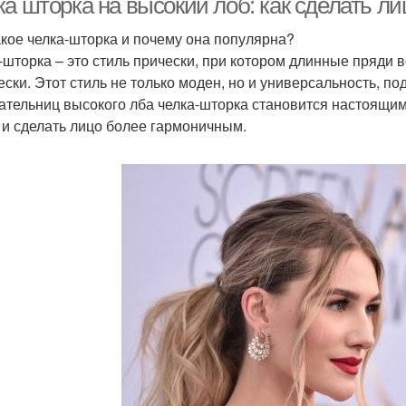
ка шторка на высокий лоб: как сделать л
акое челка-шторка и почему она популярна?
-шторка – это стиль прически, при котором длинные пряди 
ески. Этот стиль не только моден, но и универсальность, п
ательниц высокого лба челка-шторка становится настоящим
 и сделать лицо более гармоничным.