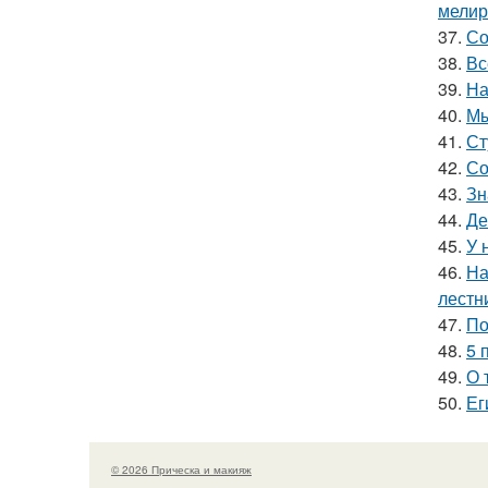
мелир
37.
Со
38.
Вс
39.
На
40.
Мы
41.
Ст
42.
Со
43.
Зн
44.
Де
45.
У 
46.
На
лестн
47.
По
48.
5 
49.
О 
50.
Ег
© 2026 Прическа и макияж