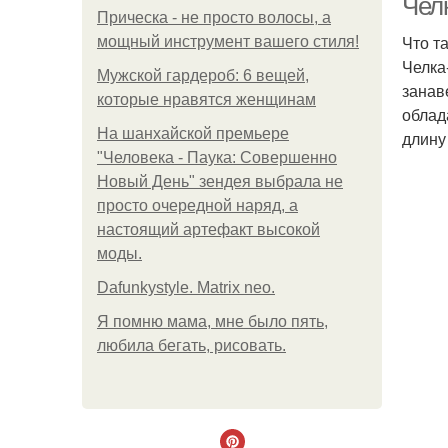
Чел
Прическа - не просто волосы, а
Что т
мощный инструмент вашего стиля!
Челка
Мужской гардероб: 6 вещей,
занав
которые нравятся женщинам
облад
На шанхайской премьере
длину
"Человека - Паука: Совершенно
Новый День" зендея выбрала не
просто очередной наряд, а
настоящий артефакт высокой
моды.
Dafunkystyle. Matrix neo.
Я помню мама, мне было пять,
любила бегать, рисовать.