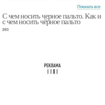
Показать все
С чем носить черное пальто. Как и
Черное платье
Черная футболка
с чем носить чёрное пальто
263
Платье на выбор
Черные ботинки