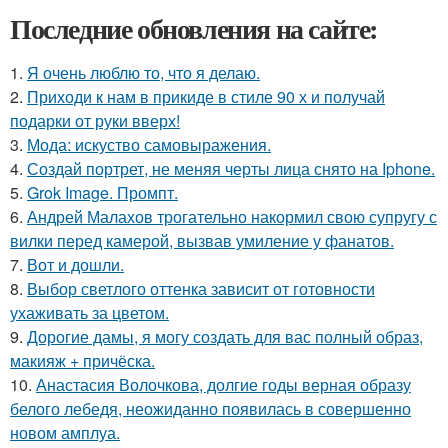
Последние обновления на сайте:
1.
Я очень люблю то, что я делаю.
2.
Приходи к нам в прикиде в стиле 90 х и получай
подарки от руки вверх!
3.
Мода: искуство самовыражения.
4.
Создай портрет, не меняя черты лица снято на Iphone.
5.
Grok Image. Промпт.
6.
Андрей Малахов трогательно накормил свою супругу с
вилки перед камерой, вызвав умиление у фанатов.
7.
Вот и дошли.
8.
Выбор светлого оттенка зависит от готовности
ухаживать за цветом.
9.
Дорогие дамы, я могу создать для вас полный образ,
макияж + причёска.
10.
Анастасия Волочкова, долгие годы верная образу
белого лебедя, неожиданно появилась в совершенно
новом амплуа.