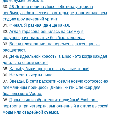
деле, нужны зеркала?
30.
28-Летняя певица Люся чеботина устроила
необычную фотосессию в интерьере, напоминающем
студию шоу вечерний ургант.
31.
Финал. Я разная, да еще какая.
32.
Аглая тарасова решилась на съемку в
полупрозрачном платье без бюстгальтера.
33.
Весна вдохновляет на перемены, а женщины -
расцветают.
34.
День идеальной красоты в Enso - это когда каждая
деталь на своём месте!
35.
Ханьфу были прекрасны в разные эпохи!
36.
Не менять черты лица.
37.
Звезды. В сети раскритиковали новую фотосессию
племянницы принцессы Дианы китти Спенсер для
бразильского Vogue.
38.
Промт: тип изображения: студийный Fashion -
портрет в три четверти, выполненный в стиле высокой
моды или свадебной съемки.