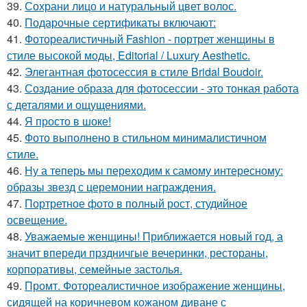
39.
Сохрани лицо и натуральный цвет волос.
40.
Подарочные сертификаты включают:
41.
Фотореалистичный Fashion - портрет женщины в
стиле высокой моды, Editorial / Luxury Aesthetic.
42.
Элегантная фотосессия в стиле Bridal Boudoir.
43.
Создание образа для фотосессии - это тонкая работа
с деталями и ощущениями.
44.
Я просто в шоке!
45.
Фото выполнено в стильном минималистичном
стиле.
46.
Ну а теперь мы переходим к самому интересному:
образы звезд с церемонии награждения.
47.
Портретное фото в полный рост, студийное
освещение.
48.
Уважаемые женщины! Приближается новый год, а
значит впереди прздничгые вечеринки, рестораны,
корпоративы, семейные застолья.
49.
Промт. Фотореалистичное изображение женщины,
сидящей на коричневом кожаном диване с