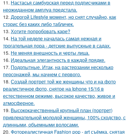
11.
Настасья самбурская перед подписчиками в
неожиданном амплуа предстала.
12.
Дорогой Lifestyle момент, но снят случайно, как
сторис без каких либо табличек.
13.
Хотите попробовать каре?
14.
На той неделе началась самая нежная и
трогательная пора - детские выпускные в садах.
15.
Не меняя внешность и черты лица.
16.
Идеальная элегантность в каждой прядке.
17.
Подопытные. Итак, на растерзании несколько
персонажей, мы начнем с первого.
18.
Создай портрет той же женщины что и на фото
реалистичное фото, снятое на Iphone 15/16 в
естественном режиме, высокое качество, живое и
атмосферное.
19.
Высококачественный крупный план (портрет)
привлекательной молодой женщины, 100% сходство, с
длинными, объемными волосами.
20.
Фотореалистичная Fashion pop - art съёмка, снятая