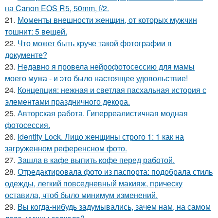
на Canon EOS R5, 50mm, f/2.
21.
Моменты внешности женщин, от которых мужчин
тошнит: 5 вещей.
22.
Что может быть круче такой фотографии в
документе?
23.
Недавно я провела нейрофотосессию для мамы
моего мужа - и это было настоящее удовольствие!
24.
Концепция: нежная и светлая пасхальная история с
элементами праздничного декора.
25.
Авторская работа. Гиперреалистичная модная
фотосессия.
26.
Identity Lock. Лицо женщины строго 1: 1 как на
загруженном референсном фото.
27.
Зашла в кафе выпить кофе перед работой.
28.
Отредактировала фото из паспорта: подобрала стиль
одежды, легкий повседневный макияж, прическу
оставила, чтоб было минимум изменений.
29.
Вы когда-нибудь задумывались, зачем нам, на самом