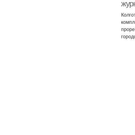
жур
Колго
компл
проре
город