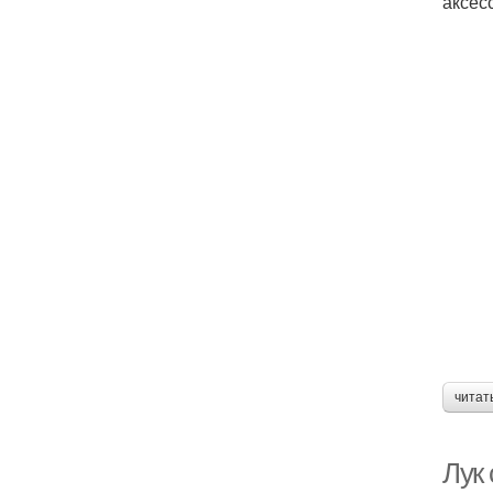
аксес
читат
Лук 