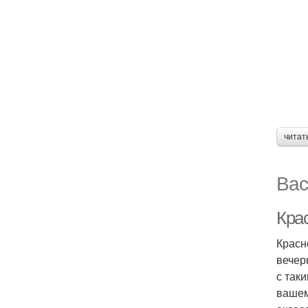
читат
Вас
Кра
Красн
вечер
с так
вашем