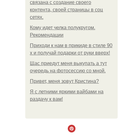
связана с создание своего
контента, своей страницы в соц
сетях.
Кому идет челка полукругом.
Рекомендации
Приходи к нам в прикиде в стиле 90
х и получай подарки от руки вверх!
Щас приедут меня выкупать а тут
очередь на фотосессию со мной.
Привет, меня зовут Кристина?
Я с летними яркими вайбами на
раздачу к вам!