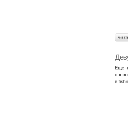
читат
Деву
Еще н
прово
в fis