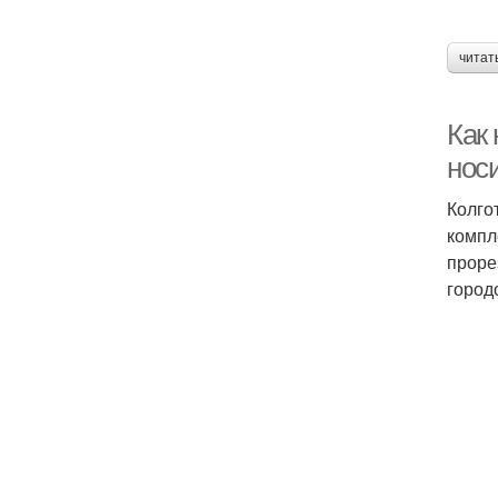
читат
Как 
нос
Колго
компл
проре
город