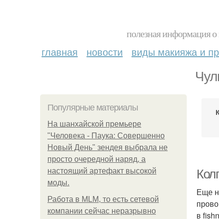
полезная информация о 
главная
новости
виды макияжа и пр
Чул
Популярные материалы
На шанхайской премьере
"Человека - Паука: Совершенно
Новый День" зендея выбрала не
просто очередной наряд, а
настоящий артефакт высокой
Колг
моды.
Еще н
Работа в MLM, то есть сетевой
прово
компании сейчас неразрывно
в fis