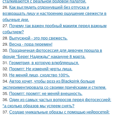
сталкиваются с реальной родовой палатой.
26.
Как выглядеть отдохнувшей без отпуска и
возвращать лицу и настроению ощущение свежести в
обычные дни.
27.
Почему так важен пробный макияж перед важным
событием?
28.
Выпускной - это про свежесть.
29.
Весна - пора перемен!
30.
Праздничная фотосессия для девочек прошла в
фонде "Берег Надежды" накануне 8 марта.
31.
Геометрия, в которую влюбляешься.
32.
Промпт: Не изменяй черты лица.
33.
Не меняй лицо, сходство 100%.
34.
Автор хочет, чтобы розэ из Blackpink больше
экспериментировала со своими причёсками и стилем.
35.
Промпт: промпт: не меняй внешность.
36.
Один из самых частых вопросов перед фотосессией:
"а сколько образов мы успеем снять?
37.
Создаю уникальные образы с помощью нейросетей: