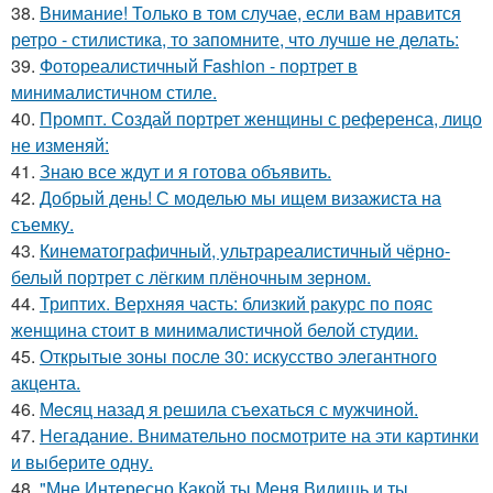
38.
Внимание! Только в том случае, если вам нравится
ретро - стилистика, то запомните, что лучше не делать:
39.
Фотореалистичный Fashion - портрет в
минималистичном стиле.
40.
Промпт. Создай портрет женщины с референса, лицо
не изменяй:
41.
Знаю все ждут и я готова объявить.
42.
Добрый день! С моделью мы ищем визажиста на
съемку.
43.
Кинематографичный, ультрареалистичный чёрно-
белый портрет с лёгким плёночным зерном.
44.
Триптих. Верхняя часть: близкий ракурс по пояс
женщина стоит в минималистичной белой студии.
45.
Открытые зоны после 30: искусство элегантного
акцента.
46.
Мeсяц назад я решила съeхаться с мужчиной.
47.
Негадание. Внимательно посмотрите на эти картинки
и выберите одну.
48.
"Мне Интересно Какой ты Меня Видишь и ты