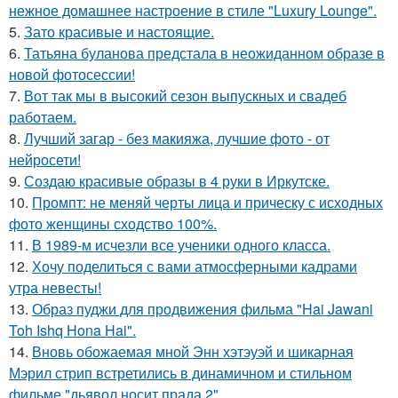
нежное домашнее настроение в стиле "Luxury Lounge".
5.
Зато красивые и настоящие.
6.
Татьяна буланова предстала в неожиданном образе в
новой фотосессии!
7.
Вот так мы в высокий сезон выпускных и свадеб
работаем.
8.
Лучший загар - без макияжа, лучшие фото - от
нейросети!
9.
Создаю красивые образы в 4 руки в Иркутске.
10.
Промпт: не меняй черты лица и прическу с исходных
фото женщины сходство 100%.
11.
В 1989-м исчезли все ученики одного класса.
12.
Хочу поделиться с вами атмосферными кадрами
утра невесты!
13.
Образ пуджи для продвижения фильма "Hai Jawani
Toh Ishq Hona Hai".
14.
Вновь обожаемая мной Энн хэтэуэй и шикарная
Мэрил стрип встретились в динамичном и стильном
фильме "дьявол носит прада 2".