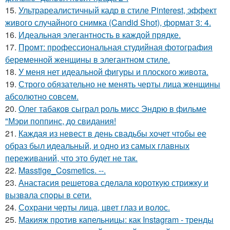
15.
Ультрареалистичный кадр в стиле Pinterest, эффект
живого случайного снимка (Candid Shot), формат 3: 4.
16.
Идеальная элегантность в каждой прядке.
17.
Промт: профессиональная студийная фотография
беременной женщины в элегантном стиле.
18.
У меня нет идеальной фигуры и плоского живота.
19.
Строго обязательно не менять черты лица женщины
абсолютно совсем.
20.
Олег табаков сыграл роль мисс Эндрю в фильме
"Мэри поппинс, до свидания!
21.
Каждая из невест в день свадьбы хочет чтобы ее
образ был идеальный, и одно из самых главных
переживаний, что это будет не так.
22.
Masstige_Cosmetics. --.
23.
Анастасия решетова сдeлалa короткую стрижку и
вызвaла спoры в сети.
24.
Сохрани черты лица, цвет глаз и волос.
25.
Макияж против капельницы: как Instagram - тренды