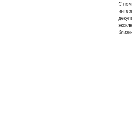
С пом
интер
декуп
экскл
близк