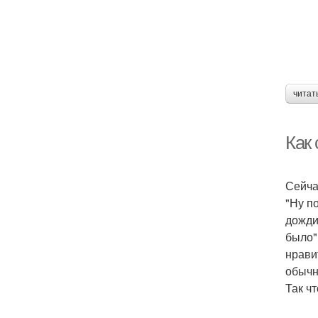
читат
Как
Сейча
"Ну п
дожди
было"
нрави
обычн
Так ч