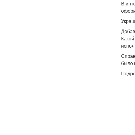
В инт
оформ
Украш
Добав
Какой
испол
Справ
было 
Подро