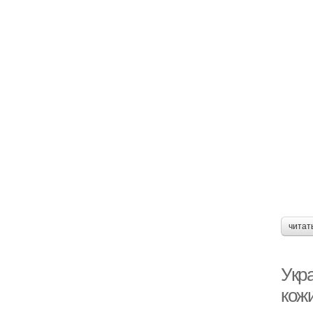
читат
Укра
кож