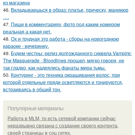
из магазина
46.
Вкладываешься в образ: платье, прическу, маникюр
….
47.
Пиши в комментариях, фото под каким номером
реальная а какая нет.
48.
Ох и трудная это работа - сборы на новогоднюю
караоке - вечеринку.
49.
Будем честны: релиз долгожданного сиквела Vampire:
The Masquerade - Bloodlines прошел, мягко говоря, не
так гладко, как надеялись фанаты мира тьмы.
50.
Контуринг - это техника окрашивания волос, при
которой отдельные пряди осветляются и тонируются,
встраиваясь в общий тон.
Популярные материалы
Работа в MLM, то есть сетевой компании сейчас
неразрывно связана с создание своего контента,
своей страницы в соц сетях.