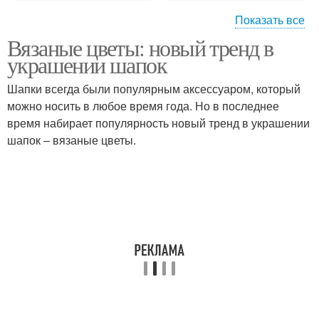
Показать все
Вязаные цветы: новый тренд в
Мастер-классгеоргин
Цветок на шапке
украшении шапок
для украшения
Шапки всегда были популярным аксессуаром, который
можно носить в любое время года. Но в последнее
время набирает популярность новый тренд в украшении
Цветок для шапки
шапок – вязаные цветы.