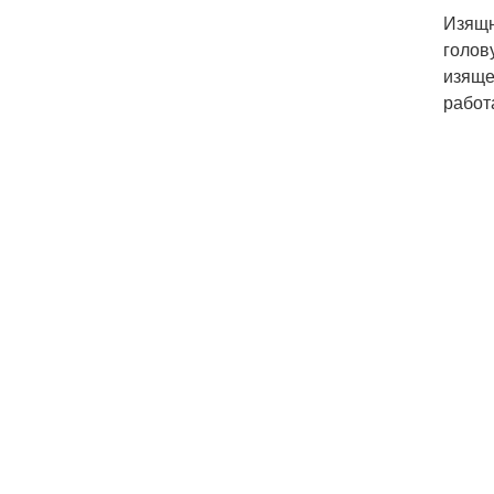
Изящн
голов
изяще
работ