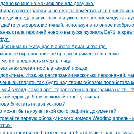
давно ко мне на макияж пришла девушка.
бирала фотографии, и не смогла поместить все приятные 
ереди череда выпускных, и я уже с нетерпением жду каждую
здайте ультрареалистичный, используя эталонное изображе
анна стала героиней нового выпуска журнала Ee72, а кре
фул.
йдж ниманн, живущая в образе Арианы гранде.
машнее окрашивание не про эксперименты вслепую.
 меняя внешность и черты лица.
еальная элегантность в каждой прядке.
допытные. Итак, на растерзании несколько персонажей, мы
чешь выглядеть так, будто над твоим образом поработала к
 мой взгляд, самая арт - терапевтичная программа на тв - 
асий вдруг до боли знакомый голос услышал.
това блистать на выпускном?
о может быть круче такой фотографии в документе?
тречайте первую обложку нового номера Wedding апрель - 
атых.
к подготовиться к фотосессии, чтобы получить вау - результ