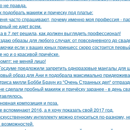
о не правда.
к подобрать макияж и прическу под платье:
еня часто спрашивают, почему именно моя профессия - па
рный не идет всем.
а в 7 лет решила, как должен выглядеть профессионал!
здаю образы для любого случая: от повседневного до свад
мочки если у ваших юных принцесс скоро состоится первый 
е но и о красивой причёске.
омпт: не меняй лицо!
Госдуме предложили запретить одноразовые мангалы для 
рвый образ для Ани я подобрала максимально придерживая
триса милли Бобби Браун из "Очень Странных дел" отпразд
 не сделали пробный макияж и причёску заранее - в день св
тавлялось.
новная композиция и поза.
е вспоминают 2016, а я хочу показать свой 2017 год.
искусственному интеллекту можно относиться по-разному, но
 возможностей.