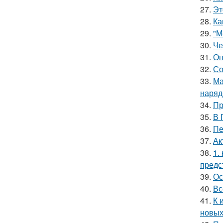
27.
Эт
28.
Ка
29.
"М
30.
Че
31.
Он
32.
Со
33.
Ма
наряд
34.
Пр
35.
В 
36.
Пе
37.
Ак
38.
1.
предс
39.
Ос
40.
Вс
41.
К 
новых