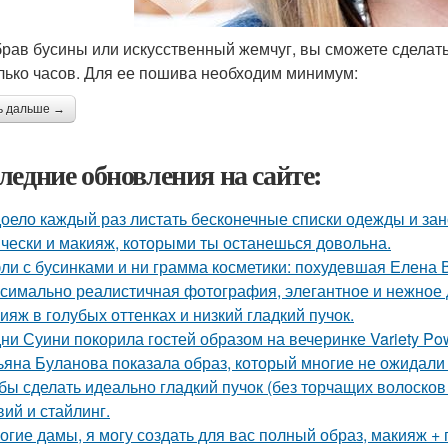
рав бусины или искусственный жемчуг, вы сможете сделать 
лько часов. Для ее пошива необходим минимум:
ь дальше →
ледние обновления на сайте:
оело каждый раз листать бесконечные списки одежды и зан
чески и макияж, которыми ты останешься довольна.
ли с бусинками и ни грамма косметики: похудевшая Елена 
симально реалистичная фотография, элегантное и нежное д
ияж в голубых оттенках и низкий гладкий пучок.
ни Суини покорила гостей образом на вечеринке Variety Po
ьяна Буланова показала образ, который многие не ожидали 
бы сделать идеально гладкий пучок (без торчащих волосков
вий и стайлинг.
огие дамы, я могу создать для вас полный образ, макияж + 