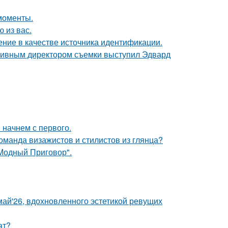
моменты.
 из вас.
ние в качестве источника идентификации.
ативным директором съемки выступил Эдвард
 начнем с первого.
оманда визажистов и стилистов из глянца?
"Модный Приговор".
май'26, вдохновленного эстетикой ревущих
ат?