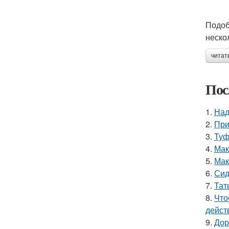
Подоб
неско
читат
Пос
1.
Над
2.
При
3.
Туф
4.
Мак
5.
Мак
6.
Сид
7.
Тат
8.
Что
дейст
9.
Дор