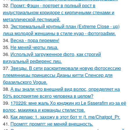
32.
Промт: Фэшн - портрет в полный рост в
индустриальном коридоре с кирпичными стенами и
металлической лестницей.
33.
Экстремальный крупный план (Extreme Close - up)
лица молодой женщины в стиле нуар - фотографии.
34.
Весна - пора перемен!
35.
Не меняй черты лица.
36.
Используй загруженное фото, как строгий
визуальный референс лиц.
37.
Звезды. В сети раскритиковали новую фотосессию
племянницы принцессы Дианы китти Спенсер для
бразильского Vogue.
38.
А вы знали что внешний вид волос, определяет на
50% восприятие всего человека в целом?
39.
170226: мне жаль Хо юнджин из Le Ssserafim из-за её
волос, макияжа и команды стилистов.
40.
Как делаю: 1. захожу в этот бот тг (t. me/Chatgpt_Pr.
41.
Промпт: промпт: не меняй внешность.