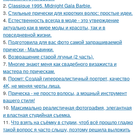
2.
Classique 1995. Midnight Gala Barbie.
3.
Стильные прически для коротких волос: простые идеи.
4.
Естественность всегда в моде - это утверждение
актуально как в мире моды и красоты, так и в
повседневной жизни.
5.
Подготовила для вас фото самой запрашиваемой
прически - Мальвинки.
6.
Возвращение старой лгуньи (2 часть).
7.
Многие знают меня как свадебного визажиста и
мастера по прическам.
8.
Промт: Создай гиперреалистичный портрет, качество
4K, не меняя черты лица.
9.
Прическа - не просто волосы, а мощный инструмент
вашего стиля!
10.
Максимально реалистичная фотография, элегантная
и властная студийная съемка.
11.
Что взять на съёмку в студии, чтоб всё прошло гладко
такой вопрос я часто слышу, поэтому решила выложить