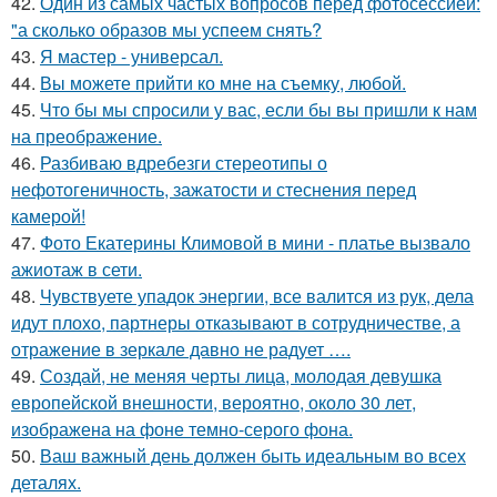
42.
Один из самых частых вопросов перед фотосессией:
"а сколько образов мы успеем снять?
43.
Я мастер - универсал.
44.
Вы можете прийти ко мне на съемку, любой.
45.
Что бы мы спросили у вас, если бы вы пришли к нам
на преображение.
46.
Разбиваю вдребезги стереотипы о
нефотогеничность, зажатости и стеснения перед
камерой!
47.
Фото Екатерины Климовой в мини - платье вызвало
ажиотаж в сети.
48.
Чувствуете упадок энергии, все валится из рук, дела
идут плохо, партнеры отказывают в сотрудничестве, а
отражение в зеркале давно не радует ….
49.
Создай, не меняя черты лица, молодая девушка
европейской внешности, вероятно, около 30 лет,
изображена на фоне темно-серого фона.
50.
Ваш важный день должен быть идеальным во всех
деталях.