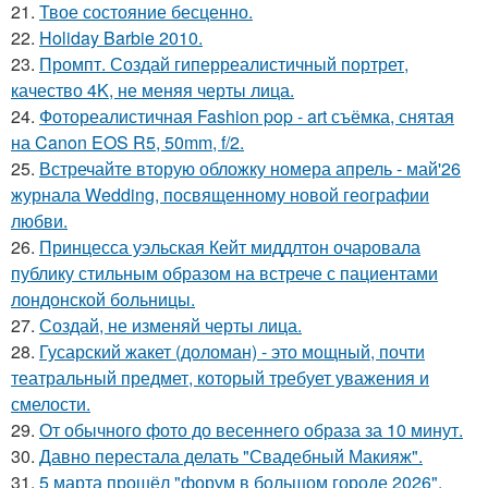
21.
Твое состояние бесценно.
22.
Holiday Barbie 2010.
23.
Промпт. Создай гиперреалистичный портрет,
качество 4K, не меняя черты лица.
24.
Фотореалистичная Fashion pop - art съёмка, снятая
на Canon EOS R5, 50mm, f/2.
25.
Встречайте вторую обложку номера апрель - май'26
журнала Wedding, посвященному новой географии
любви.
26.
Принцесса уэльская Кейт миддлтон очаровала
публику стильным образом на встрече с пациентами
лондонской больницы.
27.
Создай, не изменяй черты лица.
28.
Гусарский жакет (доломан) - это мощный, почти
театральный предмет, который требует уважения и
смелости.
29.
От обычного фото до весеннего образа за 10 минут.
30.
Давно перестала делать "Свадебный Макияж".
31.
5 марта прошёл "форум в большом городе 2026".