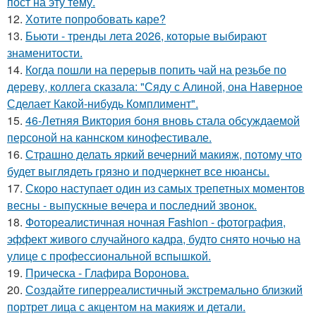
пост на эту тему.
12.
Хотите попробовать каре?
13.
Бьюти - тренды лета 2026, которые выбирают
знаменитости.
14.
Когда пошли на перерыв попить чай на резьбе по
дереву, коллега сказала: "Сяду с Алиной, она Наверное
Сделает Какой-нибудь Комплимент".
15.
46-Летняя Виктория боня вновь стала обсуждаемой
персоной на каннском кинофестивале.
16.
Страшно делать яркий вечерний макияж, потому что
будет выглядеть грязно и подчеркнет все нюансы.
17.
Скоро наступает один из самых трепетных моментов
весны - выпускные вечера и последний звонок.
18.
Фотореалистичная ночная Fashion - фотография,
эффект живого случайного кадра, будто снято ночью на
улице с профессиональной вспышкой.
19.
Прическа - Глафира Воронова.
20.
Создайте гиперреалистичный экстремально близкий
портрет лица с акцентом на макияж и детали.