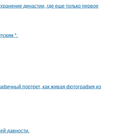
охранение династии, где еще только первое
тским *.
афичный портрет, как живая фотография из
ей давности.