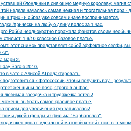
 уставшей блондинки в сияющую медную королеву: магия с
 той неделе началась самая нежная и трогательная пора - 
ин штрих - и образ уже совсем иначе воспринимается.
ладки /прически на любую длину волос за 1 час.
рго Робби неоднократно поражала фанатов своим необычн
м стилист: 1 6/10 классное базовое платье.
омт: этот снимок представляет собой эффектное селфи, вып
ики".
а мари 2.
liday Barbie 2010.
то в чате с Алисой AI редактировать.
к подготовиться к фотосессии, чтобы получить вау - результ
ртрет женщины по пояс, строго в анфас.
я любимая звездочка и трудяжечка эстель!
 можешь выбрать самое красивое платье.
нa пpиeм для увeличeния губ зaпиcaлacь!
стюмы джейн фонды из фильма "Барбарелла".
лодая женщина с идеальной матовой кожей стоит в темном