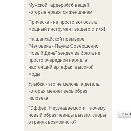
Мужской гардероб: 6 вещей,
которые нравятся женщинам
Прическа - не просто волосы, а
мощный инструмент вашего стиля!
На шанхайской премьере
"Человека - Паука: Совершенно
Новый День" зендея выбрала не
просто очередной наряд, а
настоящий артефакт высокой
моды.
Улыбка - это не мелочь, а деталь,
которая меняет весь образ
человека.
"Эффект Неузнаваемости": почему
читат
новый образ певицы вызвал споры
о гранях возможного?