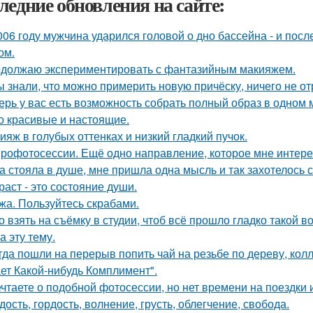
ледние обновления на сайте:
006 году мужчина ударился головой о дно бассейна - и пос
ом.
должаю экспериментировать с фантазийным макияжем.
ы знали, что можно примерить новую причёску, ничего не о
ерь у вас есть возможность собрать полный образ в одном 
о красивые и настоящие.
ияж в голубых оттенках и низкий гладкий пучок.
рофотосессии. Ещё одно направление, которое мне интерес
а стояла в душе, мне пришла одна мысль и так захотелось с
раст - это состояние души.
жа. Пользуйтесь скрабами.
о взять на съёмку в студии, чтоб всё прошло гладко такой
а эту тему.
гда пошли на перерыв попить чай на резьбе по дереву, колл
ет Какой-нибудь Комплимент".
чтаете о подобной фотосессии, но нет времени на поездки
дость, гордость, волнение, грусть, облегчение, свобода.