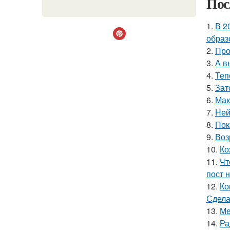
Пос
1.
В 2
образ
2.
Про
3.
А в
4.
Теп
5.
Зат
6.
Мак
7.
Ней
8.
Пок
9.
Воз
10.
Ко
11.
Чт
пост н
12.
Ко
Сдела
13.
Ме
14.
Ра