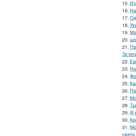
15.
Из
16.
На
17.
Од
18.
Ук
19.
Ма
20.
ад
21.
Пр
Эстет
22.
Ев
23.
Ho
24.
Фо
25.
Ка
26.
По
27.
Мо
28.
Ты
29.
Я 
30.
Ко
31.
Мо
цвета.