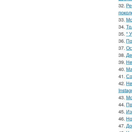
32.
Ре
покол
33.
Мо
34.
То
35.
* 
36.
По
37.
Ос
38.
Де
39.
Не
40.
Ма
41.
Со
42.
Не
Insta
43.
Мо
44.
Пр
45.
Из
46.
Но
47.
До