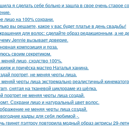
шила я сделать себе больно и зашла в свое очень старое с
ение.
е лицо на 100% сохрани.
лько вы решаете, какое у вас будет платье в день свадьбы!
Украшения для волос: сделайте образ редакционным, а не де
чему Jennie вызывает доверие.
новная композиция и поза.
люсь своим секретиком.
 меняй лицо, сходство 100%.
кияж и причёска мастер Наталья ханина.
здай портрет, не меняя черты лица.
 меняй черты лица экстремально реалистичный кинематогр
gram, снятая на тканевой циклораме из шёлка.
й портрет не меняя черты лица создай.
омт. Сохрани лицо и натуральный цвет волос.
ображение не меняя черты лица создай.
вогодние кадры для себя любимой -.
чь гвинет пэлтроу повторила модный образ актрисы 29-летн