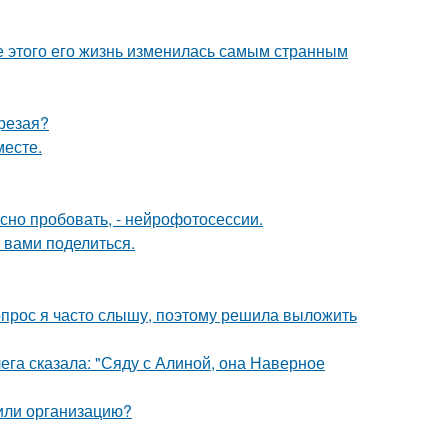
ле этого его жизнь изменилась самым странным
трезая?
месте.
но пробовать, - нейрофотосессии.
 вами поделиться.
 вопрос я часто слышу, поэтому решила выложить
ега сказала: "Сяду с Алиной, она Наверное
 или организацию?