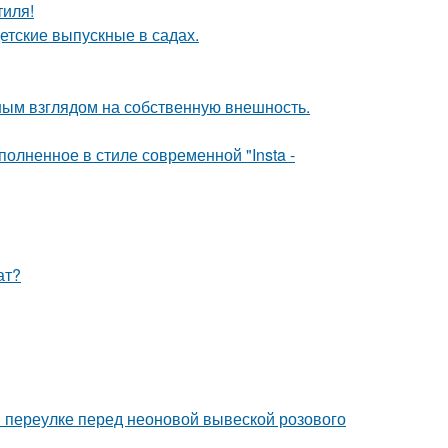
тиля!
детские выпускные в садах.
ым взглядом на собственную внешность.
олненное в стиле современной "Insta -
ат?
 переулке перед неоновой вывеской розового