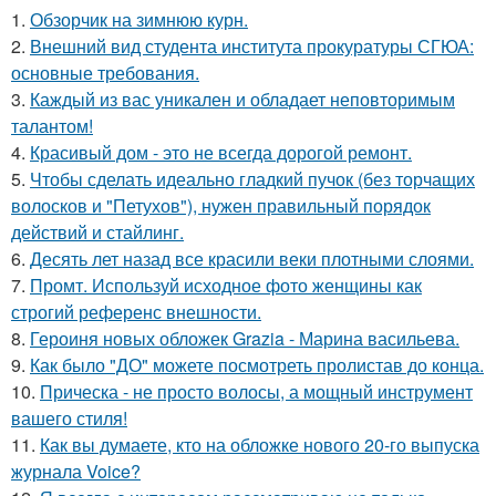
1.
Обзорчик на зимнюю курн.
2.
Внешний вид студента института прокуратуры СГЮА:
основные требования.
3.
Каждый из вас уникален и обладает неповторимым
талантом!
4.
Красивый дом - это не всегда дорогой ремонт.
5.
Чтобы сделать идеально гладкий пучок (без торчащих
волосков и "Петухов"), нужен правильный порядок
действий и стайлинг.
6.
Десять лет назад все красили веки плотными слоями.
7.
Промт. Используй исходное фото женщины как
строгий референс внешности.
8.
Героиня новых обложек Grazia - Марина васильева.
9.
Как было "ДО" можете посмотреть пролистав до конца.
10.
Прическа - не просто волосы, а мощный инструмент
вашего стиля!
11.
Как вы думаете, кто на обложке нового 20-го выпуска
журнала Voice?