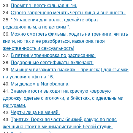
33.
Промпт 1: вертикальная 9: 16.
34.
Строго запрещено менять черты лица и внешность.
35.
* Украшения для волос: сделайте образ
редакционным, а не детским *.
36.
Можно смотреть фильмы, ходить на тренинги, читать
книги, но так и не разобраться, какая она твоя
женственность и сексуальность!
37.
В пятницу тренировка по расписанию.
38.
Подарочные сертификаты включают:
39.
Мы ищем визажиста (макияж + прическа) для съемки
на условиях тфп на 15.
40.
Мы делаем в Nanobanana.
41.
Знаменитости выходят на красную ковровую
дорожку, одетые с иголочки, в блёстках, с идеальными
фигурами.
42.
Черты лица не меняй.
43.
Триптих. Верхняя часть: близкий ракурс по пояс
женщина стоит в минималистичной белой студии.