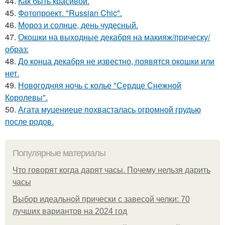
44.
Как быть красивой.
45.
Фотопроект. "Russian Chic".
46.
Мороз и солнце, день чудесный.
47.
Окошки на выходные декабря на макияж/прическу/
образ:
48.
До конца декабря не известно, появятся окошки или
нет.
49.
Новогодняя ночь с колье "Сердце Снежной
Королевы".
50.
Агата муцениеце похвасталась огромной грудью
после родов.
Популярные материалы
Что говорят когда дарят часы. Почему нельзя дарить
часы
Выбор идеальной прически с завесой челки: 70
лучших вариантов на 2024 год