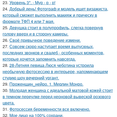
23.
Уровень 3*. - Мур - р - р!
24.
Добрый день! Фотограф и модель ищет визажиста,
который сможет выполнить макияж и прическу в
формате ТФП 4 или 7 мая.
25.
Девушка стоит в полупрофиль, слегка повернув
голову вверх и в сторону камеры.
26.
Своё привычное поведение измени.
27.
Совсем скоро наступает время выпускных,
последних звонков и свадеб - особенных моментов,
которые хочется запомнить навсегда.
28.
28-Летняя певица Люся чеботина устроила
необычную фотосессию в интерьере, напоминающем
студию шоу вечерний ургант.
29.
Проженщин_нейро. 1. Мерлин Монро.
30.
Молодая женщина с идеальной матовой кожей стоит
в темном переулке перед неоновой вывеской розового
цвета.
31.
Фотосессия беременности все включено.
32.
Мое лицо на 100% сохрани.