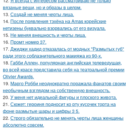
12.
Я всегда с интересом рассматриваю не только
вязаные вещи, но и образы в целом.
13.
Создай не меняя черты лица.
14.
После появления тэхёна на Amas корейские
нетизены буквально взорвались от его визуала.
15.
Не меняя внешность и черты лица.
16.
Промт номер 37.
17.
Джиджи хадид отказалась от модных "Размытых губ"
ради этого соблазнительного макияжа из 90-х.
18.
Габби Аллен, популярная английская телеведущая,
во всей красе представила себя на театральной премии
Olivier Awards.
19.
Марго Робби неоднократно поражала фанатов своим
необычным взглядом на собственную внешность.
20.
У меня нет идеальной фигуры и плоского живота.
21.
Сюжет: героиня подносит ко рту кусочек торта на
фоне размытые шары и цифры 3 5.
22.
Строго обязательно не менять черты лица женщины
абсолютно совсем.